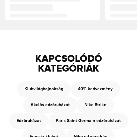
KAPCSOLÓDÓ
KATEGÓRIÁK
Klubvilágbajnokság
40% kedvezmény
Akciós edzőruházat
Nike Strike
Edzőruházat
Paris Saint-Germain edzőruházat
Francia klubok
Nike edzőnadrág