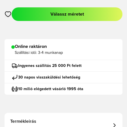
Válassz méretet
Megnyit egy modált a bejelentkezéshez vagy a tagként való r
Online raktáron
Szállítási idő:
3-4 munkanap
Ingyenes szállítás 25 000 Ft felett
30 napos visszaküldési lehetőség
10 milió elégedett vásárló 1995 óta
Termékleírás