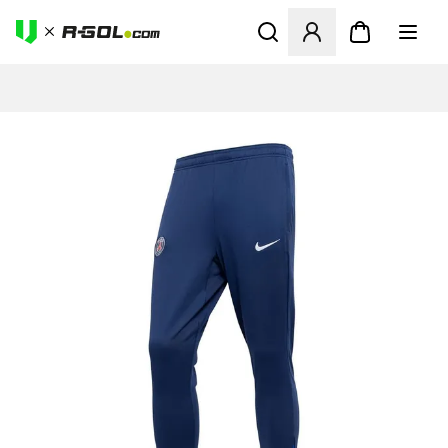
Megnyit egy modált a bejele