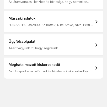
Az áramvonalas illeszkedés biztosítja, hogy semmi se
álljon közéd és a labda közé. Az izzadságelvezető anyag
segít hűvösen és összeszedetten tartani, miközben
csiszolod a képességeidet. A Nike Dri-Fit technológia
elvezeti az izzadságot a bőrödről a gyorsabb párolgás
Műszaki adatok
érdekében, így segít szárazon és kényelmesen maradni.
Szűkített szabás 91% poliészter 9% spandex
HJ6929-410, 392890, Felnőttek, Nike Strike, Nike, Férfi,
Edzőnadrág, Hosszú, This Product Is Made With At Least
75% Recycled Polyester Fibers, Kék
Ügyfélszolgálat
Azért vagyunk itt, hogy segítsünk
Meghatalmazott kiskereskedő
Az Unisport a vezető márkák hivatalos kiskereskedője