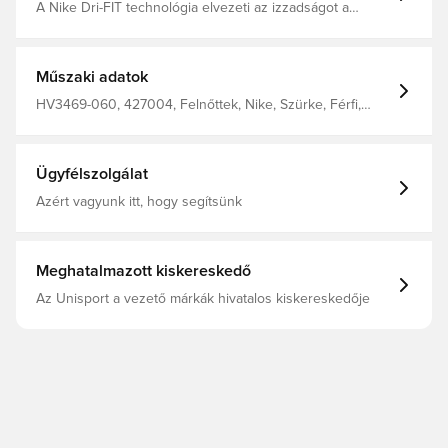
A Nike Dri-FIT technológia elvezeti az izzadságot a
bőrödről a gyorsabb párolgás érdekében, így szárazon
és komfortosan maradhatsz. Az oldalsó zsebekben
kényelmesen tárolhatod a kisebb tárgyaidat.
Műszaki adatok
HV3469-060, 427004, Felnőttek, Nike, Szürke, Férfi,
Edzőnadrág, Hosszú
Ügyfélszolgálat
Azért vagyunk itt, hogy segítsünk
Meghatalmazott kiskereskedő
Az Unisport a vezető márkák hivatalos kiskereskedője