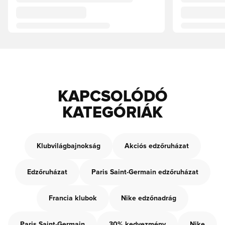
KAPCSOLÓDÓ
KATEGÓRIÁK
Klubvilágbajnokság
Akciós edzőruházat
Edzőruházat
Paris Saint-Germain edzőruházat
Francia klubok
Nike edzőnadrág
Paris Saint-Germain
30% kedvezmény
Nike