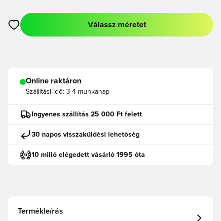
Válassz méretet
Megnyit egy modált a bejelentkezéshez vagy a tagként való r
Online raktáron
Szállítási idő:
3-4 munkanap
Ingyenes szállítás 25 000 Ft felett
30 napos visszaküldési lehetőség
10 milió elégedett vásárló 1995 óta
Termékleírás