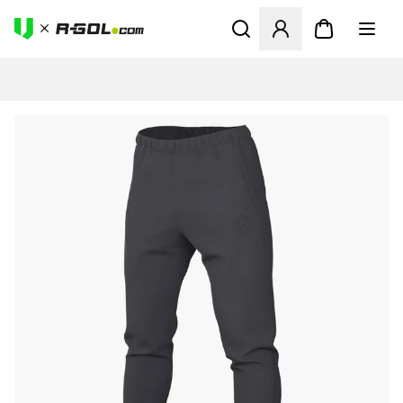
Megnyit egy modált a bejele