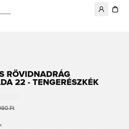
Megnyit egy modá
S RÖVIDNADRÁG
DA 22 - TENGERÉSZKÉK
90 Ft
K