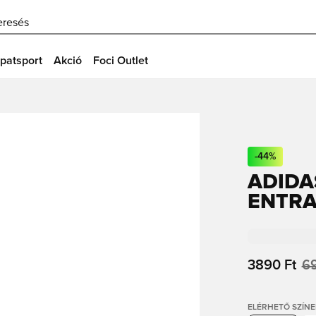
eresés
patsport
Akció
Foci Outlet
-
44
%
ADIDA
ENTRA
3890 Ft
69
ELÉRHETŐ SZÍNE