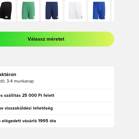
Válassz méretet
odált a bejelentkezéshez vagy a tagként való regisztrációhoz
aktáron
idő:
3-4 munkanap
s szállítás 25 000 Ft felett
s visszaküldési lehetőség
ó elégedett vásárló 1995 óta