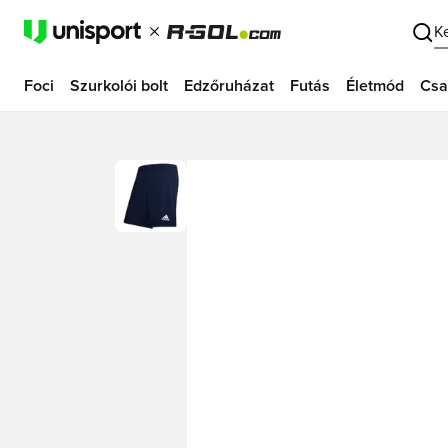
K
Foci
Szurkolói bolt
Edzőruházat
Futás
Életmód
Csa