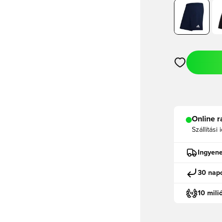
Megnyit egy m
Online r
Szállítási 
Ingyene
30 napo
10 mili