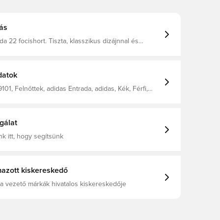
ás
da 22 focishort. Tiszta, klasszikus dizájnnal és
chnológiával készült, ami szárazon és frissen tart.
, húzózsinóros, gumírozott derék kényelmes és biztos
 garantál. Ez a termék 100%-ban újrahasznosított
készült, és egyike azon megoldásainknak,
datok
kentjük a műanyaghulladékot. A modell 183 cm
es méretet visel. Mellbősége 104 cm, derékbősége
01, Felnőttek, adidas Entrada, adidas, Kék, Férfi,
l szabás Gumírozott derék húzózsinórral Interlock,
adrág, Rövidnadrág
sznosított poliészterből Nedvességelvezető
Y
gálat
k itt, hogy segítsünk
azott kiskereskedő
a vezető márkák hivatalos kiskereskedője