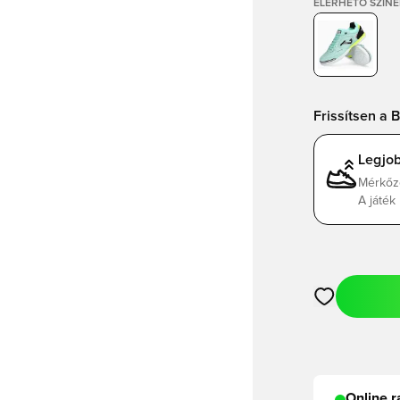
ELÉRHETŐ SZÍNE
Frissítsen a B
Legjo
Mérkőz
A játék
Megnyit egy m
Online r