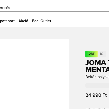
eresés
patsport
Akció
Foci Outlet
-
28
%
IC
JOMA T
MENT
Beltéri pályák
24 990 Ft