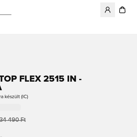
Megnyit egy modá
OP FLEX 2515 IN -
A
ra készült (IC)
34 490 Ft