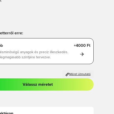
K
etterről erre:
bb
+4000 Ft
ésminőségű anyagok és precíz illeszkedés.
 legmagasabb szintjére tervezve.
Méret útmutató
Válassz méretet
odált a bejelentkezéshez vagy a tagként való regisztrációhoz
aktáron