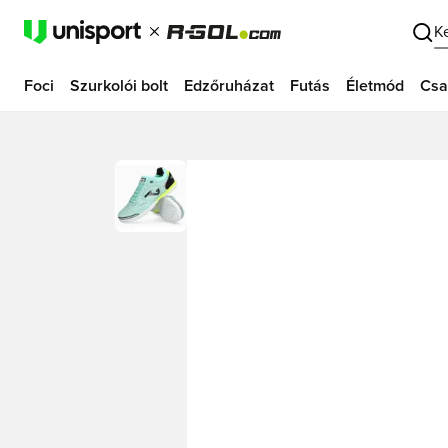
K
Foci
Szurkolói bolt
Edzőruházat
Futás
Életmód
Csa