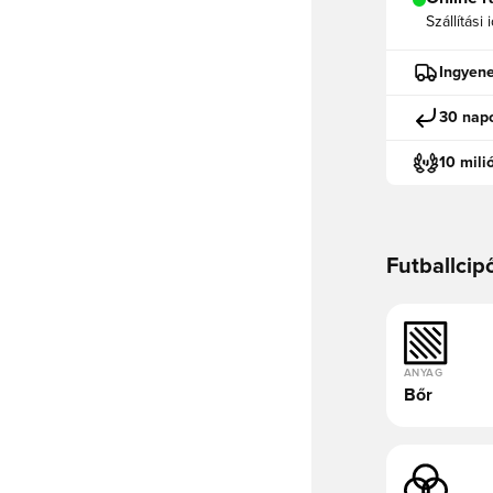
Szállítási 
Ingyene
30 napo
10 mili
Futballcip
ANYAG
Bőr