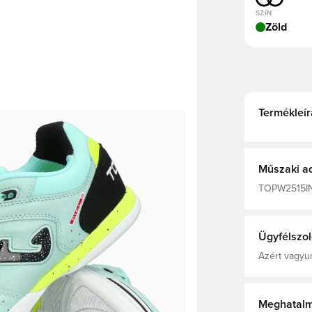
SZÍN
Zöld
Termékleír
Műszaki a
TOPW2515IN, 
Bőr, Zokni n
Ügyfélszol
Azért vagyun
Meghatalm