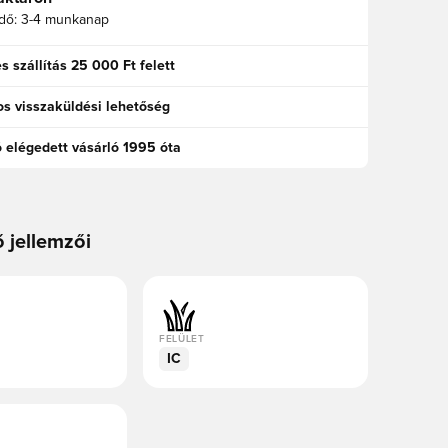
idő:
3-4 munkanap
s szállítás 25 000 Ft felett
s visszaküldési lehetőség
ó elégedett vásárló 1995 óta
ő jellemzői
FELÜLET
IC