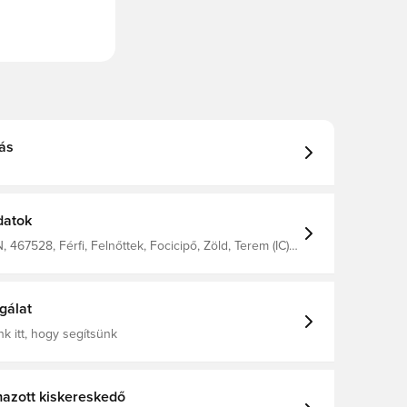
ás
datok
467528, Férfi, Felnőttek, Focicipő, Zöld, Terem (IC),
élkül, Jobb, Joma
gálat
k itt, hogy segítsünk
azott kiskereskedő