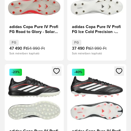
adidas Copa Pure IV Profi
adidas Copa Pure IV Profi
FG Road to Glory - Solar
FG Ice Cold Precision -
Turbo/Elefántcsont/Core
Taupe Metál/Zero metál/
Black
Éjszakai metál
FG
FG
47 490 Ft
54 990 Ft
37 490 Ft
61 990 Ft
Sok méretben kapható
Sok méretben kapható
Megnyit egy modált a bejelentkezéshez vagy a tagként való 
Megnyit egy modált a bejelent
-23%
-40%