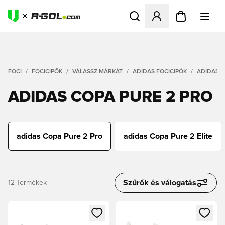
Megnyit egy modált a bejele
FOCI
FOCICIPŐK
VÁLASSZ MÁRKÁT
ADIDAS FOCICIPŐK
ADIDAS 
ADIDAS COPA PURE 2 PRO
adidas Copa Pure 2 Pro
adidas Copa Pure 2 Elite
Szűrők és válogatás
12
Termékek
Megnyit egy modált a bejelentkezéshez vagy a tagként való 
Megnyit egy modált a bejelent