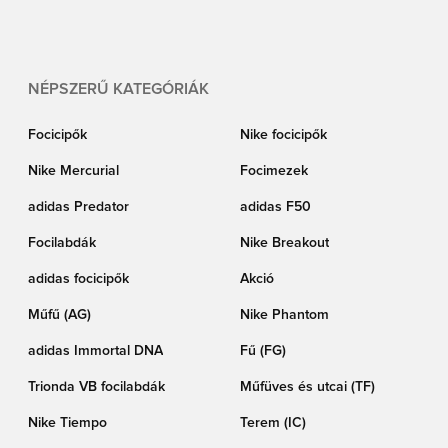
kaphatók. Fedezd fel az alábbi kínálatot, válaszd ki a kedvenc színedet és
rendeld meg még ma, gyors szállítással!
NÉPSZERŰ KATEGÓRIÁK
Focicipők
Nike focicipők
Nike Mercurial
Focimezek
adidas Predator
adidas F50
Focilabdák
Nike Breakout
adidas focicipők
Akció
Műfű (AG)
Nike Phantom
adidas Immortal DNA
Fű (FG)
Trionda VB focilabdák
Műfüves és utcai (TF)
Nike Tiempo
Terem (IC)