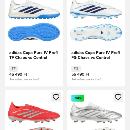
adidas Copa Pure IV Profi
adidas Copa Pure IV Profi
TF Chaos vs Control
FG Chaos vs Control
TF
FG
45 490 Ft
55 490 Ft
Sok méretben kapható
Sok méretben kapható
Megnyit egy modált a bejelentkezéshez vagy a tagként való 
Megnyit egy modált a bejelent
-40%