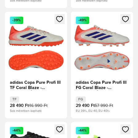
Sok méretben kapható
Sok méretben kapható
Megnyit egy modált a bejelentkezéshez vagy a tagként való 
Megnyit egy modált a bejelent
-39%
-49%
adidas Copa Pure Profi III
adidas Copa Pure Profi III
TF Coral Blaze -
FG Coral Blaze -
Törtfehér/Élénk Kék/
Törtfehér/Élénk Kék/
Élénk Korall
Élénk Korall
TF
FG
28 490 Ft
46 990 Ft
29 490 Ft
57 990 Ft
Sok méretben kapható
EU 39½, EU 40, EU 40½
Megnyit egy modált a bejelentkezéshez vagy a tagként való 
Megnyit egy modált a bejelent
-44%
-44%