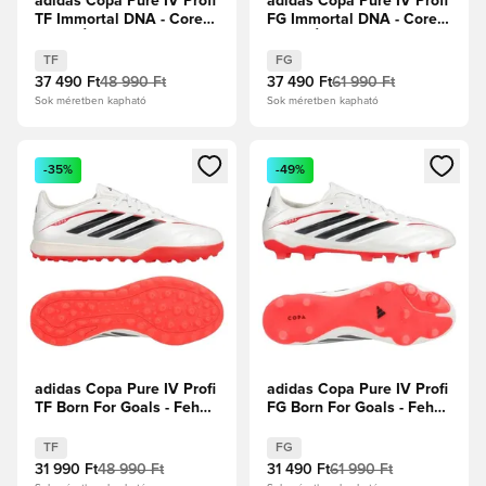
adidas Copa Pure IV Profi
adidas Copa Pure IV Profi
TF Immortal DNA - Core
FG Immortal DNA - Core
Black/Élénkpiros
Black/Élénkpiros
TF
FG
37 490 Ft
48 990 Ft
37 490 Ft
61 990 Ft
Sok méretben kapható
Sok méretben kapható
Megnyit egy modált a bejelentkezéshez vagy a tagként való 
Megnyit egy modált a bejelent
-35%
-49%
adidas Copa Pure IV Profi
adidas Copa Pure IV Profi
TF Born For Goals - Fehér
FG Born For Goals - Fehér
cipők/Zero metál/Core
cipők/Zero metál/Core
Black/Élénkpiros
Black/Élénkpiros
TF
FG
31 990 Ft
48 990 Ft
31 490 Ft
61 990 Ft