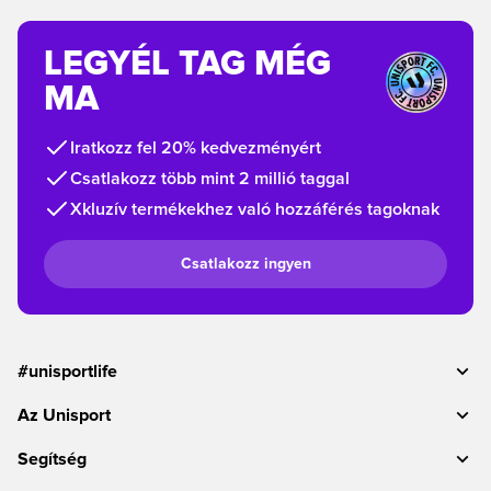
LEGYÉL TAG MÉG
MA
Iratkozz fel 20% kedvezményért
Csatlakozz több mint 2 millió taggal
Xkluzív termékekhez való hozzáférés tagoknak
Csatlakozz ingyen
#unisportlife
Az Unisport
Segítség