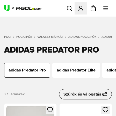
Megnyit egy modált a bejele
FOCI
FOCICIPŐK
VÁLASSZ MÁRKÁT
ADIDAS FOCICIPŐK
ADIDAS 
ADIDAS PREDATOR PRO
adidas Predator Pro
adidas Predator Elite
adid
Szűrők és válogatás
27
Termékek
Megnyit egy modált a bejelentkezéshez vagy a tagként való 
Megnyit egy modált a bejelent