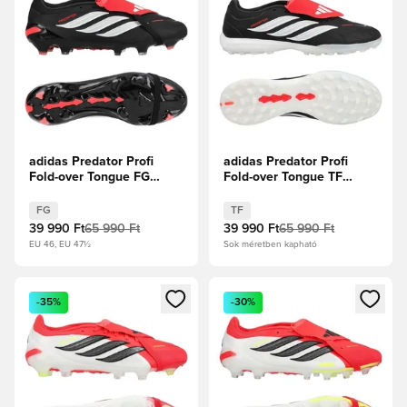
adidas Predator Profi
adidas Predator Profi
Fold-over Tongue FG
Fold-over Tongue TF
Immortal DNA - Core
Immortal DNA - Core
Black/Fehér cipők/
Black/Fehér cipők/
FG
TF
Élénkpiros
Élénkpiros
39 990 Ft
65 990 Ft
39 990 Ft
65 990 Ft
EU 46, EU 47½
Sok méretben kapható
Megnyit egy modált a bejelentkezéshez vagy a tagként való 
Megnyit egy modált a bejelent
-35%
-30%