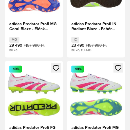
adidas Predator Profi MG
adidas Predator Profi IN
Coral Blaze - Élénk
Radiant Blaze - Fehér
Korall/Fehér
cipők/Lucid Lemon/Core
cipők/Ragyogó narancs
Black
MG
IC
29 490 Ft
57 990 Ft
23 490 Ft
57 990 Ft
EU 46
EU 40, EU 44½
Megnyit egy modált a bejelentkezéshez vagy a tagként való 
Megnyit egy modált a bejelent
-49%
-49%
adidas Predator Profi FG
adidas Predator Profi MG