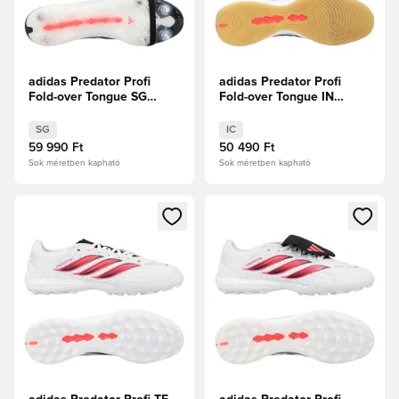
adidas Predator Profi
adidas Predator Profi
Fold-over Tongue SG
Fold-over Tongue IN
Chaos vs Control
Chaos vs Control
SG
IC
59 990 Ft
50 490 Ft
Sok méretben kapható
Sok méretben kapható
Megnyit egy modált a bejelentkezéshez vagy a tagként való 
Megnyit egy modált a bejelent