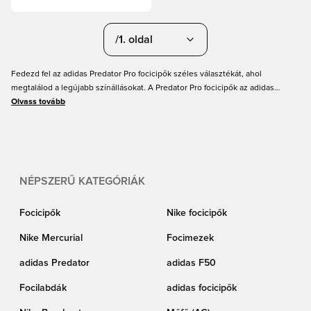
/1. oldal
Fedezd fel az adidas Predator Pro focicipők széles választékát, ahol
megtalálod a legújabb színállásokat. A Predator Pro focicipők az adidas
Predator széria Elite modelljei alatti kategóriát képviselik, ami azt jelenti,
Olvass tovább
hogy egy remek focicipőhöz jutsz, nagyszerű és továbbfejlesztett
technológiával, de nem ugyanazzal a legmodernebb technológiával, mint a
prémium verziók esetében. Így az adidas Predator Pro focicipők kiváló
alternatívát jelentenek a csúcs Elite modellekhez képest, mivel egy remek
focicipőt kapsz, de valamivel kedvezőbb áron. Készülj fel, hogy még
NÉPSZERŰ KATEGÓRIÁK
pontosabbá tedd a játékodat, és vásárold meg új adidas Predator Pro
focicipődet a Unisportnál még ma!
Focicipők
Nike focicipők
Nike Mercurial
Focimezek
adidas Predator
adidas F50
Focilabdák
adidas focicipők