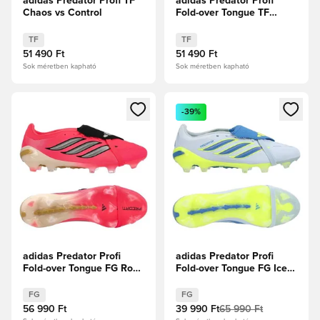
adidas Predator Profi TF
adidas Predator Profi
Chaos vs Control
Fold-over Tongue TF
Chaos vs Control
TF
TF
51 490 Ft
51 490 Ft
Sok méretben kapható
Sok méretben kapható
Megnyit egy modált a bejelentkezéshez vagy a tagként való 
Megnyit egy modált a bejelent
-39%
adidas Predator Profi
adidas Predator Profi
Fold-over Tongue FG Road
Fold-over Tongue FG Ice
to Glory - Solar
Cold Precision - Crystal
Turbo/Thermal
Sky/Ray Blue/Napsárga
FG
FG
Chrome/Core Black
56 990 Ft
39 990 Ft
65 990 Ft