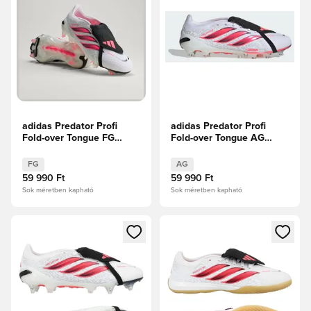
adidas Predator Profi
adidas Predator Profi
Fold-over Tongue FG
Fold-over Tongue AG
Chaos vs Control
Chaos vs Control
FG
AG
59 990 Ft
59 990 Ft
Sok méretben kapható
Sok méretben kapható
Megnyit egy modált a bejelentkezéshez vagy a tagként való 
Megnyit egy modált a bejelent