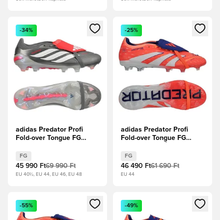
Megnyit egy modált a bejelentkezéshez vagy a tagként való 
Megnyit egy modált a bejelent
-34%
-25%
adidas Predator Profi
adidas Predator Profi
Fold-over Tongue FG
Fold-over Tongue FG
Finishers Steel -
Coral Blaze - Élénk
Vasfém/Fehér cipők/
Korall/Fehér
FG
FG
Élénkpiros
cipők/Ragyogó narancs
45 990 Ft
69 990 Ft
46 490 Ft
61 690 Ft
EU 40½, EU 44, EU 46, EU 48
EU 44
Megnyit egy modált a bejelentkezéshez vagy a tagként való 
Megnyit egy modált a bejelent
-55%
-49%