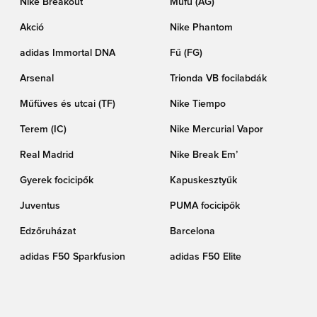
Nike Breakout
Műfű (AG)
Akció
Nike Phantom
adidas Immortal DNA
Fű (FG)
Arsenal
Trionda VB focilabdák
Műfüves és utcai (TF)
Nike Tiempo
Terem (IC)
Nike Mercurial Vapor
Real Madrid
Nike Break Em’
Gyerek focicipők
Kapuskesztyűk
Juventus
PUMA focicipők
Edzőruházat
Barcelona
adidas F50 Sparkfusion
adidas F50 Elite