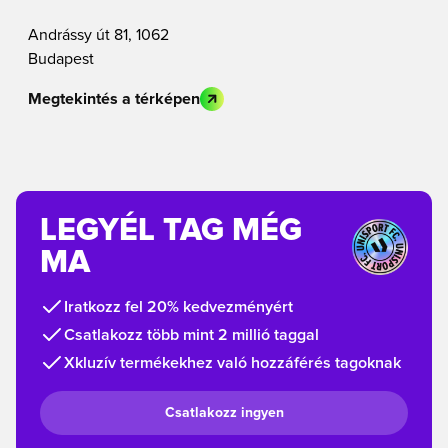
Andrássy út 81, 1062
Budapest
Megtekintés a térképen
LEGYÉL TAG MÉG
MA
Iratkozz fel 20% kedvezményért
Csatlakozz több mint 2 millió taggal
Xkluzív termékekhez való hozzáférés tagoknak
Csatlakozz ingyen