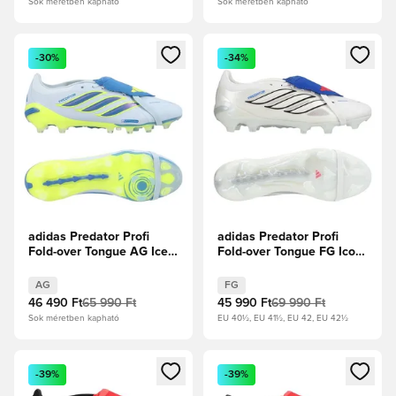
Sok méretben kapható
Sok méretben kapható
Megnyit egy modált a bejelentkezéshez vagy a tagként való 
Megnyit egy modált a bejelent
-30%
-34%
adidas Predator Profi
adidas Predator Profi
Fold-over Tongue AG Ice
Fold-over Tongue FG Icon
Cold Precision - Crystal
Takeover - Fehér
Sky/Ray Blue/Napsárga
cipők/Zero
AG
FG
metál/Királykék
46 490 Ft
65 990 Ft
45 990 Ft
69 990 Ft
Sok méretben kapható
EU 40½, EU 41½, EU 42, EU 42½
Megnyit egy modált a bejelentkezéshez vagy a tagként való 
Megnyit egy modált a bejelent
-39%
-39%