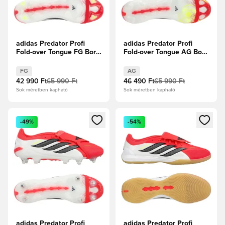
adidas Predator Profi
adidas Predator Profi
Fold-over Tongue FG Born
Fold-over Tongue AG Born
For Goals -
For Goals -
Élénkpiros/Core
Élénkpiros/Core
FG
AG
Black/Fehér cipők
Black/Fehér cipők
42 990 Ft
65 990 Ft
46 490 Ft
65 990 Ft
Sok méretben kapható
Sok méretben kapható
Megnyit egy modált a bejelentkezéshez vagy a tagként való 
Megnyit egy modált a bejelent
-49%
-54%
adidas Predator Profi
adidas Predator Profi