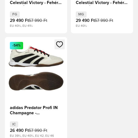
Celestial Victory - Fehér
Celestial Victory - Fehér
cipők/Élénk
cipők/Élénk
rózsaszín/Lucid Lemon
rózsaszín/Lucid Lemon
FG
MG
29 490 Ft
57 990 Ft
29 490 Ft
57 990 Ft
EU 40½, EU 41½
EU 40½
Megnyit egy modált a bejelentkezéshez vagy a tagként való 
-54%
adidas Predator Profi IN
Champagne -
Törtfehér/Core
Black/Tiszta rubin
IC
26 490 Ft
57 990 Ft
EU 39½, EU 40½, EU 42, EU 46