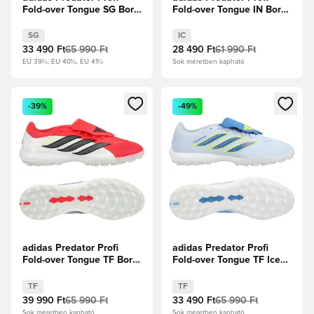
Fold-over Tongue SG Born
Fold-over Tongue IN Born
For Goals -
For Goals -
Élénkpiros/Core
Élénkpiros/Core
SG
IC
Black/Fehér cipők
Black/Fehér cipők
33 490 Ft
65 990 Ft
28 490 Ft
61 990 Ft
EU 39½, EU 40½, EU 41½
Sok méretben kapható
Megnyit egy modált a bejelentkezéshez vagy a tagként való 
Megnyit egy modált a bejelent
-39%
-49%
adidas Predator Profi
adidas Predator Profi
Fold-over Tongue TF Born
Fold-over Tongue TF Ice
For Goals -
Cold Precision - Crystal
Élénkpiros/Core
Sky/Ray Blue/Napsárga
TF
TF
Black/Fehér cipők
39 990 Ft
65 990 Ft
33 490 Ft
65 990 Ft
Sok méretben kapható
Sok méretben kapható