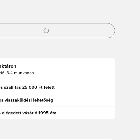
odált a bejelentkezéshez vagy a tagként való regisztrációhoz
aktáron
idő:
3-4 munkanap
s szállítás 25 000 Ft felett
s visszaküldési lehetőség
ó elégedett vásárló 1995 óta