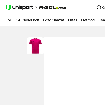
K
Foci
Szurkolói bolt
Edzőruházat
Futás
Életmód
Csa