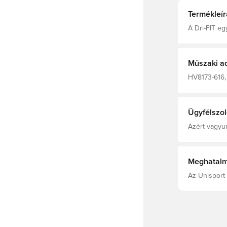
Termékleír
A Dri-FIT eg
amely elveze
kényelmesen 
panel fokozz
Műszaki a
HV8173-616, 
Nike, Focim
Polyester Fi
Ügyfélszol
Azért vagyun
Meghatalm
Az Unisport 