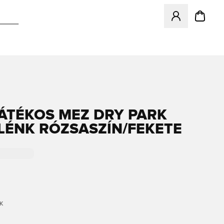
Megnyit egy modá
JÁTÉKOS MEZ DRY PARK
 ÉLÉNK RÓZSASZÍN/FEKETE
K