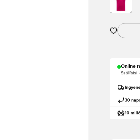
Megnyit egy m
Online r
Szállítási 
Ingyene
30 napo
10 mili