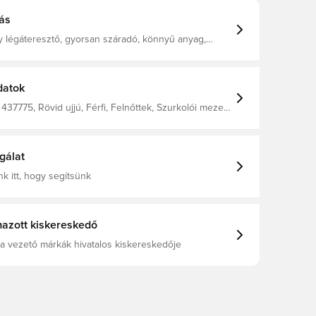
ás
y légáteresztő, gyorsan száradó, könnyű anyag,
ti a nedvességet a testről, így mindig szárazon,
és koncentráltan tarthat. A hátrészen lévő hálós
a a szellőzést és a légáteresztő képességet.
Szűkített szabás. 100% poliészterből készült.
datok
437775, Rövid ujjú, Férfi, Felnőttek, Szurkolói mezek,
ezek, This Product Is Made With 100% Recycled
bers, Rózsaszín
gálat
k itt, hogy segítsünk
azott kiskereskedő
a vezető márkák hivatalos kiskereskedője