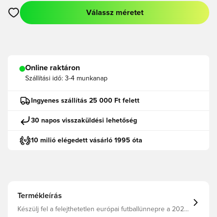
Válassz méretet
Megnyit egy modált a bejelentkezéshez vagy a tagként való r
Online raktáron
Szállítási idő:
3-4 munkanap
Ingyenes szállítás 25 000 Ft felett
30 napos visszaküldési lehetőség
10 milió elégedett vásárló 1995 óta
Termékleírás
Készülj fel a felejthetetlen európai futballünnepre a 2024-