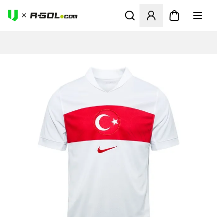
Megnyit egy modált a bejele