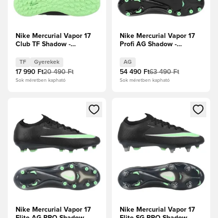
Nike Mercurial Vapor 17
Nike Mercurial Vapor 17
Club TF Shadow -
Profi AG Shadow -
Fekete/Illusion Green
Fekete/Illusion Green
Gyerek
TF
Gyerekek
AG
17 990 Ft
20 490 Ft
54 490 Ft
63 490 Ft
Sok méretben kapható
Sok méretben kapható
Megnyit egy modált a bejelentkezéshez vagy a tagként való 
Megnyit egy modált a bejelent
Nike Mercurial Vapor 17
Nike Mercurial Vapor 17