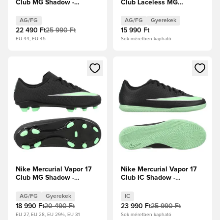
Club MG Shadow -
Club Laceless MG
Fekete/Illusion Green
Shadow - Fekete/Illusion
Green Gyerek
AG/FG
AG/FG
Gyerekek
22 490 Ft
25 990 Ft
15 990 Ft
EU 44, EU 45
Sok méretben kapható
Megnyit egy modált a bejelentkezéshez vagy a tagként való 
Megnyit egy modált a bejelent
Nike Mercurial Vapor 17
Nike Mercurial Vapor 17
Club MG Shadow -
Club IC Shadow -
Fekete/Illusion Green
Fekete/Illusion Green
Gyerek
AG/FG
Gyerekek
IC
18 990 Ft
20 490 Ft
23 990 Ft
25 990 Ft
EU 27, EU 28, EU 29½, EU 31
Sok méretben kapható