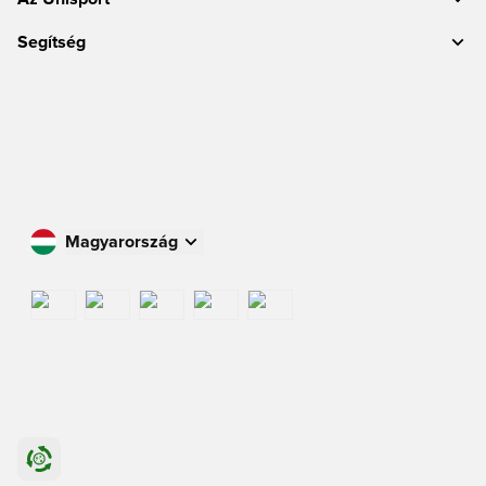
Segítség
Magyarország
Vásároljon az Ön országában
International
US