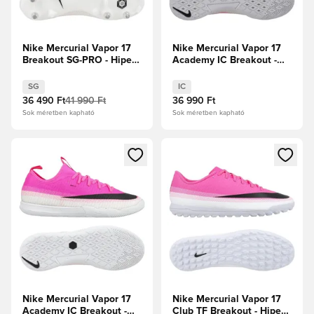
Nike Mercurial Vapor 17
Nike Mercurial Vapor 17
Breakout SG-PRO - Hiper
Academy IC Breakout -
rózsaszín/Fehér/Fekete
Hiper
rózsaszín/Fehér/Fekete
SG
IC
36 490 Ft
41 990 Ft
36 990 Ft
Sok méretben kapható
Sok méretben kapható
Megnyit egy modált a bejelentkezéshez vagy a tagként való 
Megnyit egy modált a bejelent
Nike Mercurial Vapor 17
Nike Mercurial Vapor 17
Academy IC Breakout -
Club TF Breakout - Hiper