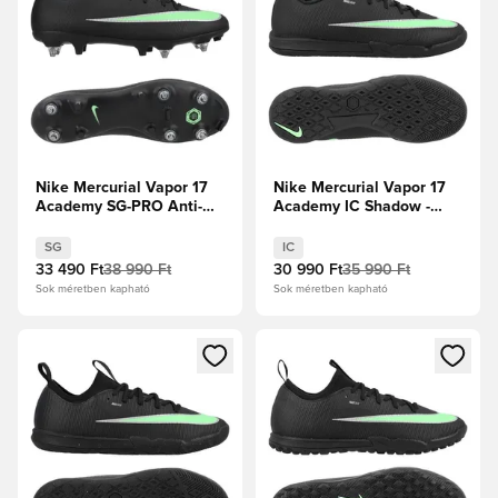
Nike Mercurial Vapor 17
Nike Mercurial Vapor 17
Academy SG-PRO Anti-
Academy IC Shadow -
Clog Shadow -
Fekete/Illusion Green
Fekete/Illusion Green
SG
IC
33 490 Ft
38 990 Ft
30 990 Ft
35 990 Ft
Sok méretben kapható
Sok méretben kapható
Megnyit egy modált a bejelentkezéshez vagy a tagként való 
Megnyit egy modált a bejelent