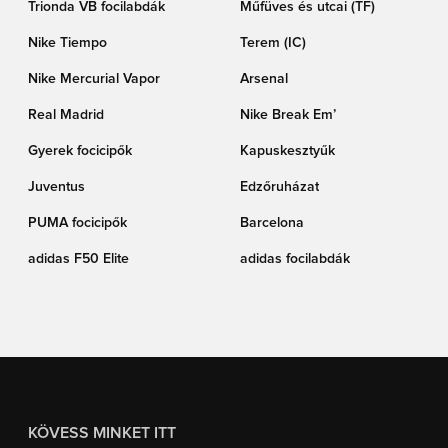
Trionda VB focilabdák
Műfüves és utcai (TF)
Nike Tiempo
Terem (IC)
Nike Mercurial Vapor
Arsenal
Real Madrid
Nike Break Em’
Gyerek focicipők
Kapuskesztyűk
Juventus
Edzőruházat
PUMA focicipők
Barcelona
adidas F50 Elite
adidas focilabdák
KÖVESS MINKET ITT