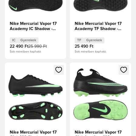
Nike Mercurial Vapor 17
Nike Mercurial Vapor 17
Academy IC Shadow -
Academy TF Shadow -
Fekete/Illusion Green
Fekete/Illusion Green
Gyerek
Gyerek
IC
Gyerekek
TF
Gyerekek
22 490 Ft
25 990 Ft
25 490 Ft
Sok méretben kapható
Sok méretben kapható
Megnyit egy modált a bejelentkezéshez vagy a tagként való 
Megnyit egy modált a bejelent
Nike Mercurial Vapor 17
Nike Mercurial Vapor 17