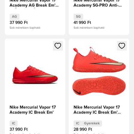
Nike Mercurial Vapor 17
Nike Mercurial Vapor 17
Academy AG Break Em'
Academy SG-PRO Anti-
ELŐRENDELÉS
Clog Break Em'
AG
SG
37 990 Ft
41 990 Ft
Sok méretben kapható
Sok méretben kapható
Megnyit egy modált a bejelentkezéshez vagy a tagként való 
Megnyit egy modált a bejelent
Nike Mercurial Vapor 17
Nike Mercurial Vapor 17
Academy IC Break Em'
Academy IC Break Em'
Gyerek
IC
IC
Gyerekek
37 990 Ft
28 990 Ft