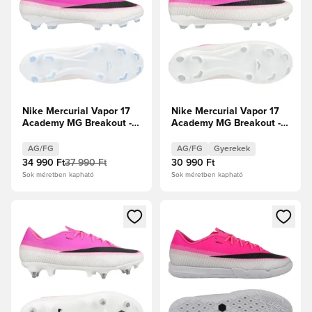
Nike Mercurial Vapor 17
Nike Mercurial Vapor 17
Academy MG Breakout -
Academy MG Breakout -
Rózsaszín/Fehér/Fekete
Fehér/Fekete/Hiper
rózsaszín Gyerek
AG/FG
AG/FG
Gyerekek
34 990 Ft
37 990 Ft
30 990 Ft
Sok méretben kapható
Sok méretben kapható
Megnyit egy modált a bejelentkezéshez vagy a tagként való 
Megnyit egy modált a bejelent