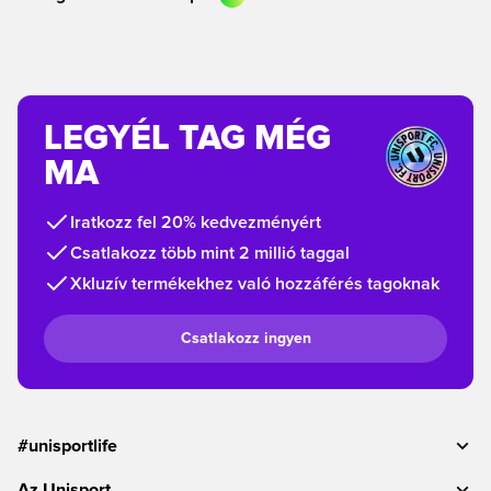
LEGYÉL TAG MÉG
MA
Iratkozz fel 20% kedvezményért
Csatlakozz több mint 2 millió taggal
Xkluzív termékekhez való hozzáférés tagoknak
Csatlakozz ingyen
#unisportlife
Az Unisport