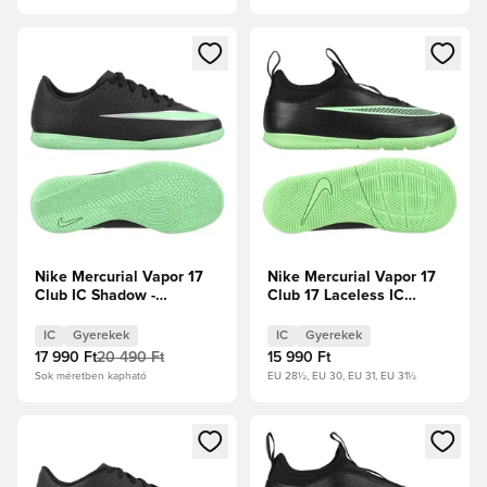
Megnyit egy modált a bejelentkezéshez vagy a tagként való 
Megnyit egy modált a bejelent
Nike Mercurial Vapor 17
Nike Mercurial Vapor 17
Club IC Shadow -
Club 17 Laceless IC
Fekete/Illusion Green
Shadow - Fekete/Illusion
Gyerek
Green Gyerek
IC
Gyerekek
IC
Gyerekek
17 990 Ft
20 490 Ft
15 990 Ft
Sok méretben kapható
EU 28½, EU 30, EU 31, EU 31½
Megnyit egy modált a bejelentkezéshez vagy a tagként való 
Megnyit egy modált a bejelent