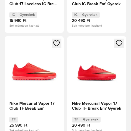
Club 17 Laceless IC Break
Club IC Break Em' Gyerek
Em' Gyerek
IC
Gyerekek
IC
Gyerekek
15 990 Ft
20 490 Ft
Sok méretben kapható
Sok méretben kapható
Megnyit egy modált a bejelentkezéshez vagy a tagként való 
Megnyit egy modált a bejelent
Nike Mercurial Vapor 17
Nike Mercurial Vapor 17
Club TF Break Em'
Club TF Break Em' Gyerek
TF
TF
Gyerekek
25 990 Ft
20 490 Ft
Sok méretben kapható
Sok méretben kapható