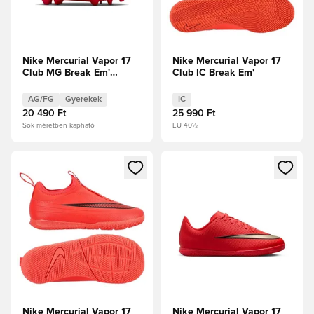
Nike Mercurial Vapor 17
Nike Mercurial Vapor 17
Club MG Break Em'
Club IC Break Em'
Gyerek
AG/FG
Gyerekek
IC
20 490 Ft
25 990 Ft
Sok méretben kapható
EU 40½
Megnyit egy modált a bejelentkezéshez vagy a tagként való 
Megnyit egy modált a bejelent
Nike Mercurial Vapor 17
Nike Mercurial Vapor 17