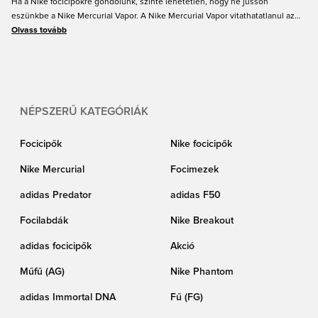
Ha a Nike focicipőkre gondolunk, szinte lehetetlen, hogy ne jusson
eszünkbe a Nike Mercurial Vapor. A Nike Mercurial Vapor vitathatatlanul az
egyik leghíresebb és leginnovatívabb focicipő a világon. Ezt a cipőt viselték a
Olvass tovább
világ valaha volt legnagyobb focistái, és értjük is, miért. Ez a focicipő
tökéletes választás annak a játékosnak, aki sebességre vágyik – könnyű súlyt
és kiváló labdaérintést biztosít. Szeretnél a pálya sztárja lenni? Szerezd be a
Mercurial Vaporodat a Unisporttól még ma!
NÉPSZERŰ KATEGÓRIÁK
Focicipők
Nike focicipők
Nike Mercurial
Focimezek
adidas Predator
adidas F50
Focilabdák
Nike Breakout
adidas focicipők
Akció
Műfű (AG)
Nike Phantom
adidas Immortal DNA
Fű (FG)