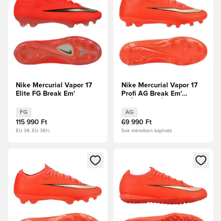
Nike Mercurial Vapor 17
Nike Mercurial Vapor 17
Elite FG Break Em'
Profi AG Break Em'
ELŐRENDELÉS
FG
AG
115 990 Ft
69 990 Ft
EU 36, EU 36½
Sok méretben kapható
Megnyit egy modált a bejelentkezéshez vagy a tagként való 
Megnyit egy modált a bejelent