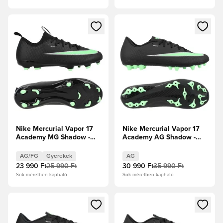
Megnyit egy modált a bejelentkezéshez vagy a tagként való 
Megnyit egy modált a bejelent
Nike Mercurial Vapor 17
Nike Mercurial Vapor 17
Academy MG Shadow -
Academy AG Shadow -
Fekete/Illusion Green
Fekete/Illusion Green
Gyerek
AG/FG
Gyerekek
AG
23 990 Ft
25 990 Ft
30 990 Ft
35 990 Ft
Sok méretben kapható
Sok méretben kapható
Megnyit egy modált a bejelentkezéshez vagy a tagként való 
Megnyit egy modált a bejelent