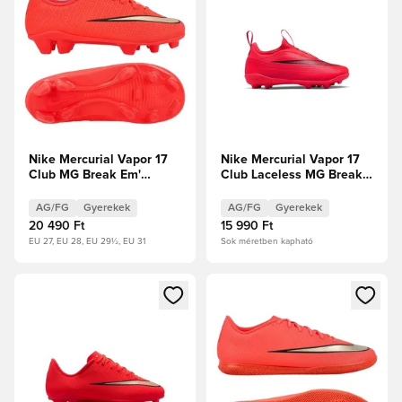
Nike Mercurial Vapor 17
Nike Mercurial Vapor 17
Club MG Break Em'
Club Laceless MG Break
Kisgyerekek
Em' Gyerek
AG/FG
Gyerekek
AG/FG
Gyerekek
20 490 Ft
15 990 Ft
EU 27, EU 28, EU 29½, EU 31
Sok méretben kapható
Megnyit egy modált a bejelentkezéshez vagy a tagként való 
Megnyit egy modált a bejelent