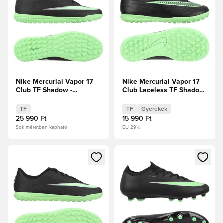
Nike Mercurial Vapor 17
Nike Mercurial Vapor 17
Club TF Shadow -
Club Laceless TF Shadow
Fekete/Illusion Green
- Fekete/Illusion Green
Gyerek
TF
TF
Gyerekek
25 990 Ft
15 990 Ft
Sok méretben kapható
EU 29½
Megnyit egy modált a bejelentkezéshez vagy a tagként való 
Megnyit egy modált a bejelent