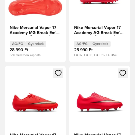
Nike Mercurial Vapor 17
Nike Mercurial Vapor 17
Academy MG Break Em'
Academy AG Break Em'
Gyerek ELŐRENDELÉS
Gyerek ELŐRENDELÉS
AG/FG
Gyerekek
AG/FG
Gyerekek
28 990 Ft
25 990 Ft
Sok méretben kapható
EU 32, EU 33, EU 33½, EU 35½
Megnyit egy modált a bejelentkezéshez vagy a tagként való 
Megnyit egy modált a bejelent