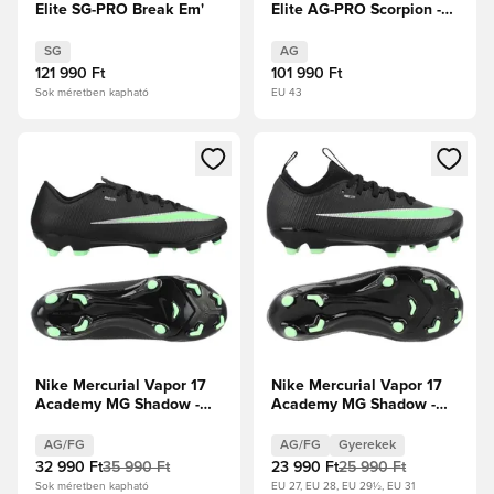
Elite SG-PRO Break Em'
Elite AG-PRO Scorpion -
Kék/Focicipők/Ezüst
metál Limitált kiadás
SG
AG
121 990 Ft
101 990 Ft
Sok méretben kapható
EU 43
Megnyit egy modált a bejelentkezéshez vagy a tagként való 
Megnyit egy modált a bejelent
Nike Mercurial Vapor 17
Nike Mercurial Vapor 17
Academy MG Shadow -
Academy MG Shadow -
Fekete/Illusion Green
Fekete/Illusion Green
Gyerek
AG/FG
AG/FG
Gyerekek
32 990 Ft
35 990 Ft
23 990 Ft
25 990 Ft
Sok méretben kapható
EU 27, EU 28, EU 29½, EU 31