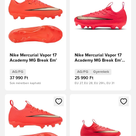
Nike Mercurial Vapor 17
Nike Mercurial Vapor 17
Academy MG Break Em'
Academy MG Break Em'
Kisgyerekek
AG/FG
AG/FG
Gyerekek
37 990 Ft
25 990 Ft
Sok méretben kapható
EU 27, EU 28, EU 29½, EU 31
Megnyit egy modált a bejelentkezéshez vagy a tagként való 
Megnyit egy modált a bejelent