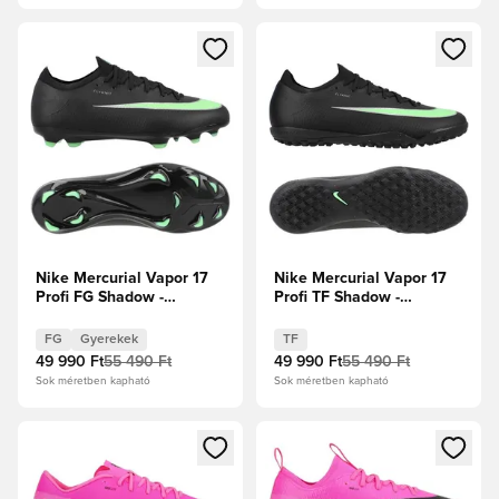
Megnyit egy modált a bejelentkezéshez vagy a tagként való 
Megnyit egy modált a bejelent
Nike Mercurial Vapor 17
Nike Mercurial Vapor 17
Profi FG Shadow -
Profi TF Shadow -
Fekete/Illusion Green
Fekete/Illusion Green
Gyerek
FG
Gyerekek
TF
49 990 Ft
55 490 Ft
49 990 Ft
55 490 Ft
Sok méretben kapható
Sok méretben kapható
Megnyit egy modált a bejelentkezéshez vagy a tagként való 
Megnyit egy modált a bejelent