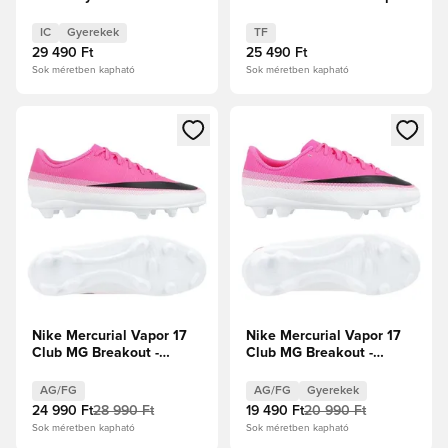
Fehér/Fekete/Hiper
rózsaszín/Fehér/Fekete
rózsaszín Gyerek
IC
Gyerekek
TF
29 490 Ft
25 490 Ft
Sok méretben kapható
Sok méretben kapható
Megnyit egy modált a bejelentkezéshez vagy a tagként való 
Megnyit egy modált a bejelent
Nike Mercurial Vapor 17
Nike Mercurial Vapor 17
Club MG Breakout -
Club MG Breakout -
Rózsaszín/Fehér/Fekete
Fehér/Fekete/Hiper
rózsaszín Gyerek
AG/FG
AG/FG
Gyerekek
24 990 Ft
28 990 Ft
19 490 Ft
20 990 Ft
Sok méretben kapható
Sok méretben kapható