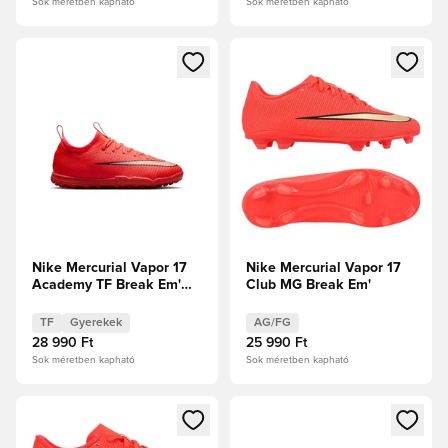
Sok méretben kapható
Sok méretben kapható
Megnyit egy modált a bejelentkezéshez vagy a tagként való 
Megnyit egy modált a bejelent
Nike Mercurial Vapor 17
Nike Mercurial Vapor 17
Academy TF Break Em'
Club MG Break Em'
Gyerek
TF
Gyerekek
AG/FG
28 990 Ft
25 990 Ft
Sok méretben kapható
Sok méretben kapható
Megnyit egy modált a bejelentkezéshez vagy a tagként való 
Megnyit egy modált a bejelent