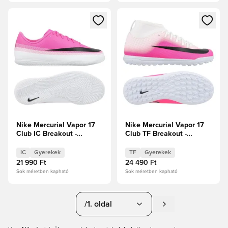
Megnyit egy modált a bejelentkezéshez vagy a tagként való 
Megnyit egy modált a bejelent
Nike Mercurial Vapor 17
Nike Mercurial Vapor 17
Club IC Breakout -
Club TF Breakout -
Fehér/Fekete/Hiper
Fehér/Fekete/Hiper
rózsaszín Gyerek
rózsaszín Gyerek
IC
Gyerekek
TF
Gyerekek
21 990 Ft
24 490 Ft
Sok méretben kapható
Sok méretben kapható
/1. oldal