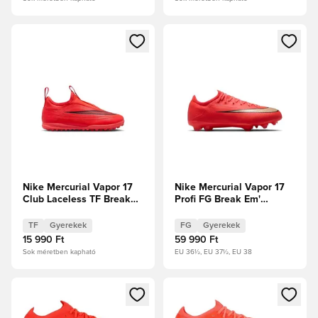
Megnyit egy modált a bejelentkezéshez vagy a tagként való 
Megnyit egy modált a bejelent
Nike Mercurial Vapor 17
Nike Mercurial Vapor 17
Club Laceless TF Break
Profi FG Break Em'
Em' Gyerek
Gyerek
TF
Gyerekek
FG
Gyerekek
15 990 Ft
59 990 Ft
Sok méretben kapható
EU 36½, EU 37½, EU 38
Megnyit egy modált a bejelentkezéshez vagy a tagként való 
Megnyit egy modált a bejelent