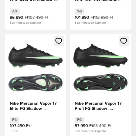
Elite AG-PRO Shadow -
Elite SG-PRO Shadow -
Fekete/Illusion Green
Fekete/Illusion Green
AG
SG
96 990 Ft
107 490 Ft
101 990 Ft
112 990 Ft
Sok méretben kapható
Sok méretben kapható
Megnyit egy modált a bejelentkezéshez vagy a tagként való 
Megnyit egy modált a bejelent
Nike Mercurial Vapor 17
Nike Mercurial Vapor 17
Elite FG Shadow -
Profi FG Shadow -
Fekete/Illusion Green
Fekete/Illusion Green
FG
FG
107 490 Ft
57 990 Ft
63 490 Ft
EU 38
Sok méretben kapható