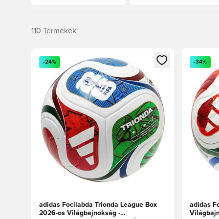
110
Termékek
Megnyit egy modált a bejelentkezéshez vagy a tagkén
Megnyit e
-24%
-34%
adidas Focilabda Trionda League Box
adidas Fo
2026-os Világbajnokság -
Világbaj