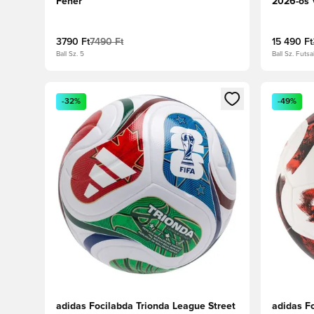
Fehér
2026-os 
Fehér/Ki
3790 Ft
7490 Ft
15 490 Ft
Ball Sz. 5
Ball Sz. Futsa
Megnyit egy modált a bejelentkezéshez vagy a tagkén
Megnyit e
-32%
-49%
adidas Focilabda Trionda League Street
adidas F