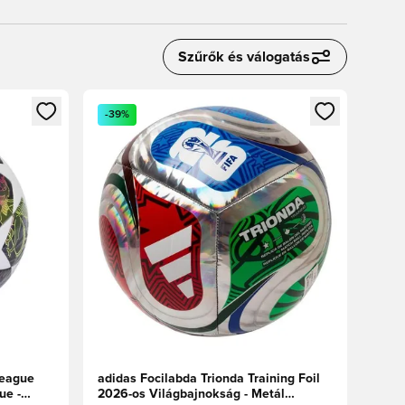
Szűrők és válogatás
oz
tkezéshez vagy a tagként való regisztrációhoz
Megnyit egy modált a bejelentkezéshez vagy a tag
-39%
League
adidas Focilabda Trionda Training Foil
ue -
2026-os Világbajnokság - Metál