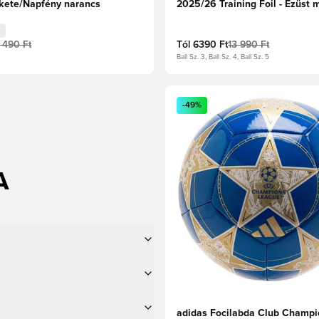
kete/Napfény narancs
2025/26 Training Foil - Ezüst 
1 490 Ft
Tól
6390 Ft
13 990 Ft
Ball Sz. 3, Ball Sz. 4, Ball Sz. 5
Megnyit egy modált a bejelen
-49%
A
adidas Focilabda Club Champi