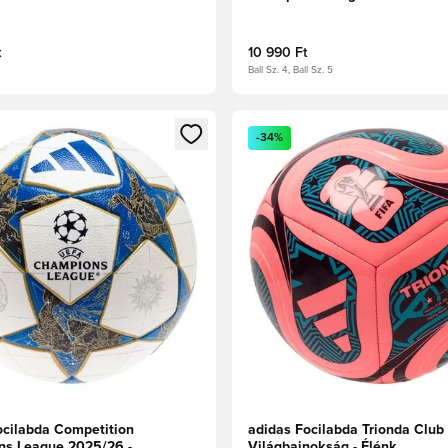
lticolor
Fehér/Multicolor
t
10 990 Ft
Ball Sz. 4, Ball Sz. 5
t való regisztrációhoz
gy modált a bejelentkezéshez vagy a tagként való regisztrációh
Megnyit egy modált a bejelen
-34%
ocilabda Competition
adidas Focilabda Trionda Club
s League 2025/26 -
Világbajnokság - Élénk