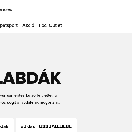
eresés
patsport
Akció
Foci Outlet
LABDÁK
arrásmentes külső felülettel, a
bélés segít a labdáknak megőrizni
a belső nyomást. Szivárgásmentes és
k. Függetlenül a mérettől vagy
ásainak megfelelő gyártótól
bdák
adidas FUSSBALLLIEBE