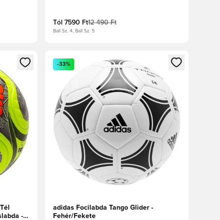
ezüst/Fehér/Királykék
Tól
7590 Ft
12 490 Ft
Ball Sz. 4, Ball Sz. 5
oz
tkezéshez vagy a tagként való regisztrációhoz
Megnyit egy modált a bejelentkezéshez vagy a tag
-33%
 Tél
adidas Focilabda Tango Glider -
labda -
Fehér/Fekete