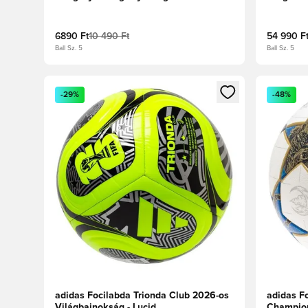
Fehér/Mu
6890 Ft
10 490 Ft
54 990 F
Ball Sz. 5
Ball Sz. 5
Megnyit egy modált a bejelentkezéshez vagy a tagkén
Megnyit e
-29%
-48%
adidas Focilabda Trionda Club 2026-os
adidas F
Világbajnokság - Lucid
Champion