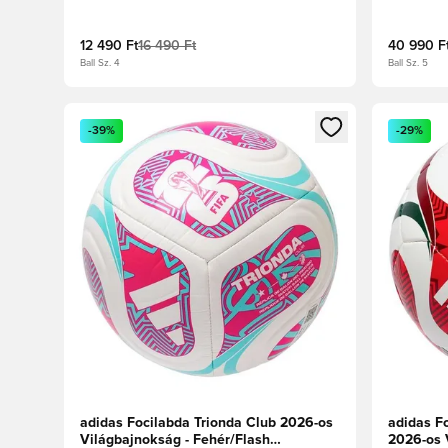
Fehér/Királykék/Hi-Res piros/Élénk lime
Fehér/Sol
lime
12 490 Ft
16 490 Ft
40 990 F
Ball Sz. 4
Ball Sz. 5
Megnyit egy modált a bejelentkezéshez vagy a tagkén
Megnyit e
-39%
-29%
adidas Focilabda Trionda Club 2026-os
adidas Fo
Világbajnokság - Fehér/Flash
2026-os 