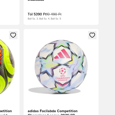
Tól
5390 Ft
10 490 Ft
Ball Sz. 3, Ball Sz. 4, Ball Sz. 5
oz
tkezéshez vagy a tagként való regisztrációhoz
Megnyit egy modált a bejelentkezéshez vagy a tag
etition
adidas Focilabda Competition