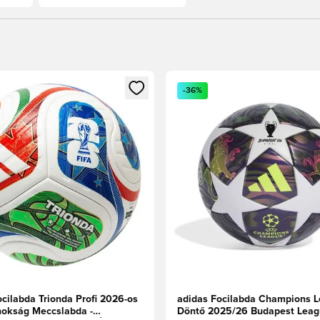
t való regisztrációhoz
gy modált a bejelentkezéshez vagy a tagként való regisztrációh
Megnyit egy modált a bejelen
-36%
cilabda Trionda Profi 2026-os
adidas Focilabda Champions 
nokság Meccslabda -
Döntő 2025/26 Budapest Leag