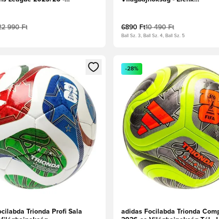
tétkék/Arany metál
rózsaszín/Nemesvörös/Kék
22 990 Ft
6890 Ft
10 490 Ft
Ball Sz. 3, Ball Sz. 4, Ball Sz. 5
t való regisztrációhoz
gy modált a bejelentkezéshez vagy a tagként való regisztrációh
Megnyit egy modált a bejelen
-28%
cilabda Trionda Profi Sala
adidas Focilabda Trionda Comp