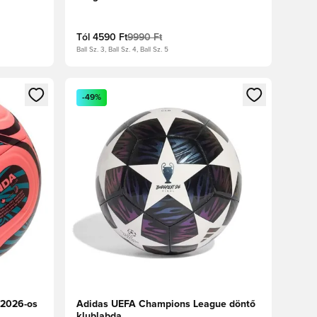
metál/Turbó/Sötétlila
Tól
4590 Ft
9990 Ft
Ball Sz. 3, Ball Sz. 4, Ball Sz. 5
oz
tkezéshez vagy a tagként való regisztrációhoz
Megnyit egy modált a bejelentkezéshez vagy a tag
-49%
 2026-os
Adidas UEFA Champions League döntő
klublabda