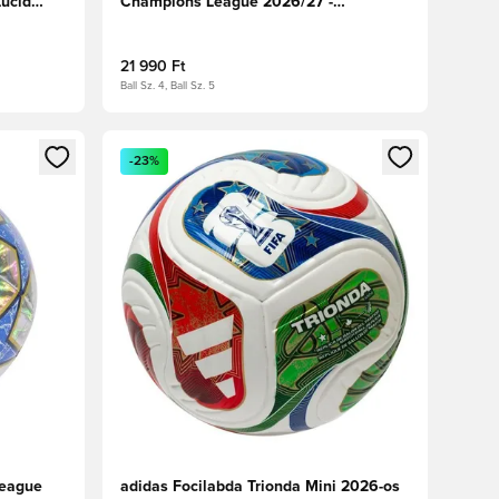
Lucid
Champions League 2026/27 -
Fehér/Multicolor
21 990 Ft
Ball Sz. 4, Ball Sz. 5
oz
tkezéshez vagy a tagként való regisztrációhoz
Megnyit egy modált a bejelentkezéshez vagy a tag
-23%
League
adidas Focilabda Trionda Mini 2026-os