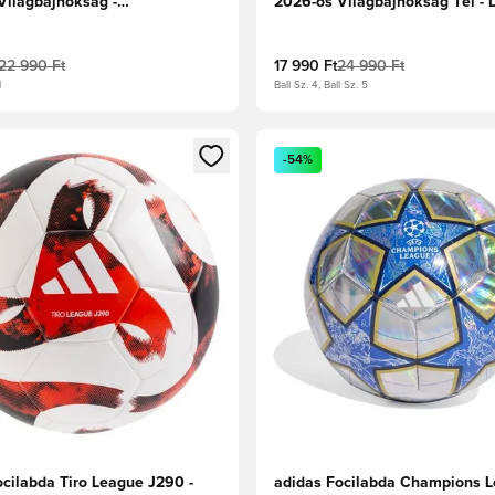
Világbajnokság -
2026-os Világbajnokság Tél - 
rálykék/Tűzpiros
Lemon/Fekete/Vasfém
22 990 Ft
17 990 Ft
24 990 Ft
l
Ball Sz. 4, Ball Sz. 5
t való regisztrációhoz
gy modált a bejelentkezéshez vagy a tagként való regisztrációh
Megnyit egy modált a bejelen
-54%
ocilabda Tiro League J290 -
adidas Focilabda Champions 