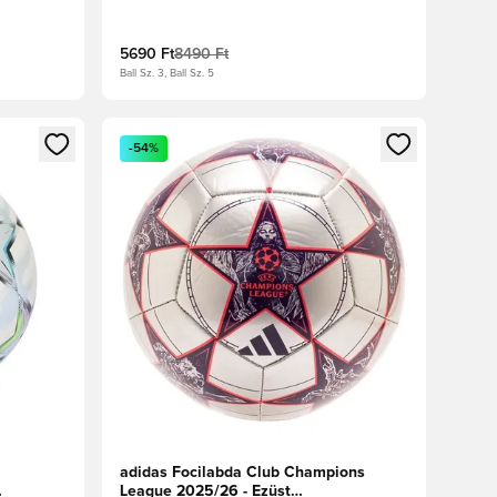
ál
5690 Ft
8490 Ft
Ball Sz. 3, Ball Sz. 5
oz
tkezéshez vagy a tagként való regisztrációhoz
Megnyit egy modált a bejelentkezéshez vagy a tag
-54%
adidas Focilabda Club Champions
League 2025/26 - Ezüst