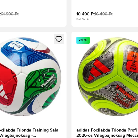
ar Blue/Hi-Res piros/Élénk
Sötétlila/Fehér/Napsárga
t
61 990 Ft
10 490 Ft
16 490 Ft
Ball Sz. 4
t való regisztrációhoz
gy modált a bejelentkezéshez vagy a tagként való regisztrációh
Megnyit egy modált a bejelen
-30%
cilabda Trionda Training Sala
adidas Focilabda Trionda Profi
Világbajnokság -
2026-os Világbajnokság Meccs