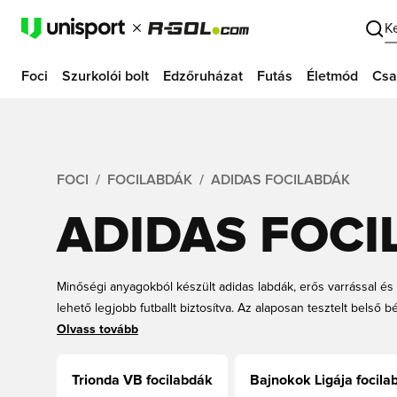
K
Foci
Szurkolói bolt
Edzőruházat
Futás
Életmód
Csa
FOCI
FOCILABDÁK
ADIDAS FOCILABDÁK
ADIDAS FOCI
Minőségi anyagokból készült adidas labdák, erős varrással és v
lehető legjobb futballt biztosítva. Az alaposan tesztelt belső 
méretüket és a tökéletes pattogást, miközben stabilan tartja 
Olvass tovább
tartós, az adidas futballlabdák évekig könnyen karbantartható
kategóriától, mindegyik a sportág legmagasabb minőségi elvár
Trionda VB focilabdák
Bajnokok Ligája focila
származik.