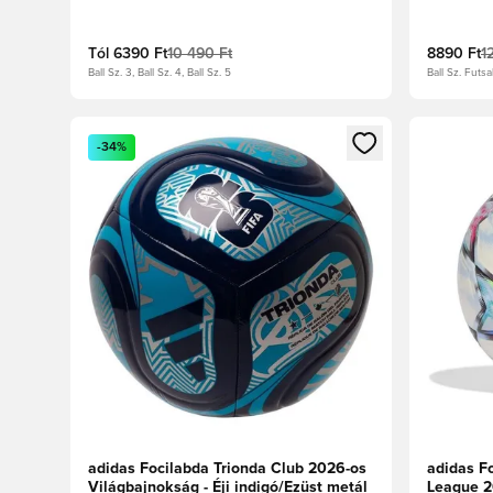
Aqua/Vibráló pink
Fehér/Ki
Tól
6390 Ft
10 490 Ft
8890 Ft
1
Ball Sz. 3, Ball Sz. 4, Ball Sz. 5
Ball Sz. Futsa
Megnyit egy modált a bejelentkezéshez vagy a tagkén
Megnyit e
-34%
adidas Focilabda Trionda Club 2026-os
adidas F
Világbajnokság - Éji indigó/Ezüst metál
League 2