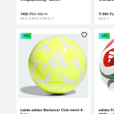
Lemon/Fekete/Metál ezüst
Fehér/Sö
7490 Ft
10 490 Ft
11 990 Ft
Ball Sz. 3, Ball Sz. 4, Ball Sz. 5
Ball Sz. 4
Megnyit egy modált a bejelentkezéshez vagy a tagkén
Megnyit e
-49%
-33%
Labda adidas Starlancer Club méret 4 -
adidas Fo