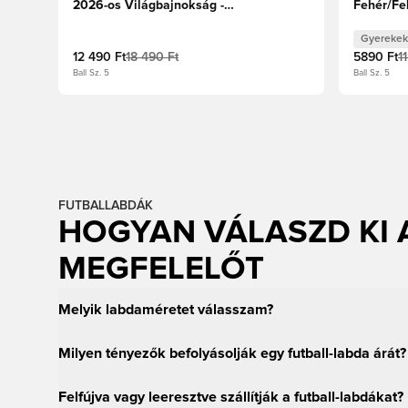
2026-os Világbajnokság -
Fehér/Fe
Fehér/Királykék/Hi-Res piros
Gyerekek
12 490 Ft
18 490 Ft
5890 Ft
1
Ball Sz. 5
Ball Sz. 5
FUTBALLABDÁK
HOGYAN VÁLASZD KI 
MEGFELELŐT
Melyik labdaméretet válasszam?
Milyen tényezők befolyásolják egy futball-labda árát?
Felfújva vagy leeresztve szállítják a futball-labdákat?