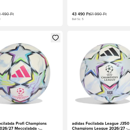
rálykék/Tűzpiros
Lucid Lemon/Fekete/Ezüst met
2 490 Ft
43 490 Ft
61 990 Ft
l
Ball Sz. 5
t való regisztrációhoz
gy modált a bejelentkezéshez vagy a tagként való regisztrációh
Megnyit egy modált a bejelen
ocilabda Profi Champions
adidas Focilabda League J350
026/27 Meccslabda -
Champions League 2026/27 -