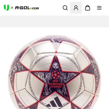
Megnyit egy modált a bejele