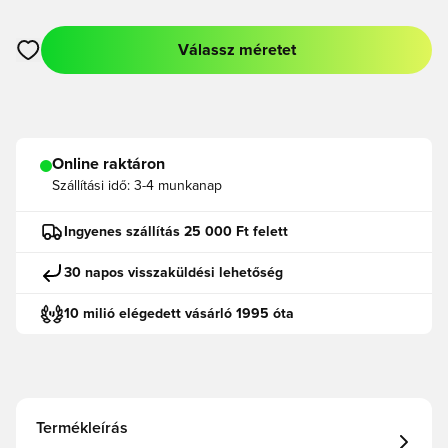
Válassz méretet
Megnyit egy modált a bejelentkezéshez vagy a tagként való r
Online raktáron
Szállítási idő:
3-4 munkanap
Ingyenes szállítás 25 000 Ft felett
30 napos visszaküldési lehetőség
10 milió elégedett vásárló 1995 óta
Termékleírás