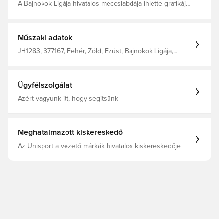
A Bajnokok Ligája hivatalos meccslabdája ihlette grafikájú
szabadidős focilabda. Gépi varrású a tartósság
érdekében, TPU borítását részletgazdag müncheni
minták és egy tornalogó díszíti. Butil belső. 100% hőre
lágyuló poliuretán (újrahasznosított)
Műszaki adatok
JH1283, 377167, Fehér, Zöld, Ezüst, Bajnokok Ligája,
Futball labdák, Férfi, Fű, adidas, Felnőttek
Ügyfélszolgálat
Azért vagyunk itt, hogy segítsünk
Meghatalmazott kiskereskedő
Az Unisport a vezető márkák hivatalos kiskereskedője