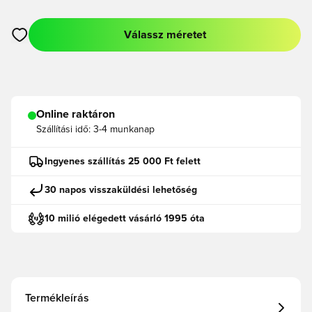
Válassz méretet
Megnyit egy modált a bejelentkezéshez vagy a tagként való r
Online raktáron
Szállítási idő:
3-4 munkanap
Ingyenes szállítás 25 000 Ft felett
30 napos visszaküldési lehetőség
10 milió elégedett vásárló 1995 óta
Termékleírás