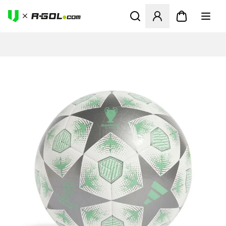
Megnyit egy modált a bejele