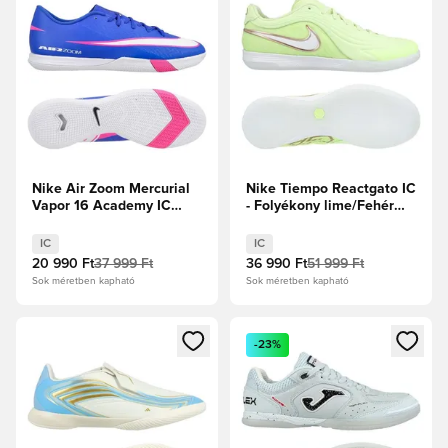
Nike Air Zoom Mercurial
Nike Tiempo Reactgato IC
Vapor 16 Academy IC
- Folyékony lime/Fehér
Attack - Racer Blue/Fehér
Limitált kiadás
IC
IC
20 990 Ft
37 999 Ft
36 990 Ft
51 999 Ft
Sok méretben kapható
Sok méretben kapható
Megnyit egy modált a bejelentkezéshez vagy a tagként való 
Megnyit egy modált a bejelent
-23%