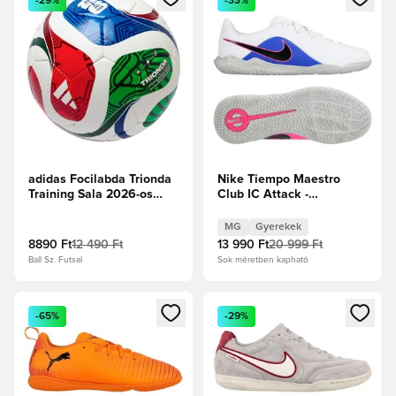
-29%
-33%
adidas Focilabda Trionda
Nike Tiempo Maestro
Training Sala 2026-os
Club IC Attack -
Világbajnokság -
Fehér/Fekete/Racer
Fehér/Királykék/Tűzpiros
Blue/Pink Blast Gyerek
MG
Gyerekek
8890 Ft
12 490 Ft
13 990 Ft
20 999 Ft
Ball Sz. Futsal
Sok méretben kapható
Megnyit egy modált a bejelentkezéshez vagy a tagként való 
Megnyit egy modált a bejelent
-65%
-29%