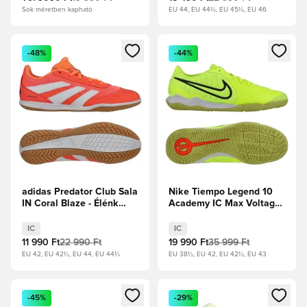
Sok méretben kapható
EU 44, EU 44½, EU 45½, EU 46
Megnyit egy modált a bejelentkezéshez vagy a tagként való 
Megnyit egy modált a bejelent
-48%
-44%
adidas Predator Club Sala
Nike Tiempo Legend 10
IN Coral Blaze - Élénk
Academy IC Max Voltage
Korall/Fehér
- Volt/Fekete
cipők/Ragyogó narancs
IC
IC
11 990 Ft
22 990 Ft
19 990 Ft
35 999 Ft
EU 42, EU 42½, EU 44, EU 44½
EU 38½, EU 42, EU 42½, EU 43
Megnyit egy modált a bejelentkezéshez vagy a tagként való 
Megnyit egy modált a bejelent
-45%
-29%