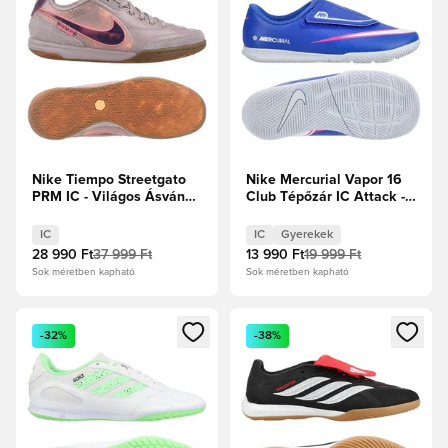
Nike Tiempo Streetgato
Nike Mercurial Vapor 16
PRM IC - Világos Ásvány
Club Tépőzár IC Attack -
Ibolya/Peony
Racer Blue/Fehér Gyerek
IC
IC
Gyerekek
28 990 Ft
37 999 Ft
13 990 Ft
19 999 Ft
Sok méretben kapható
Sok méretben kapható
Megnyit egy modált a bejelentkezéshez vagy a tagként való 
Megnyit egy modált a bejelent
-32%
-38%