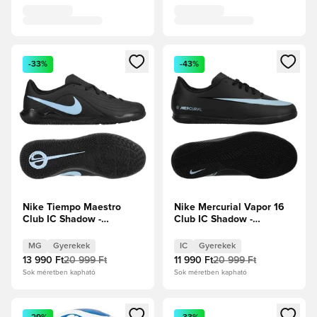
Megnyit egy modált a bejelentkezéshez vagy a tagként való 
Megnyit egy modált a bejelent
-33%
-43%
Nike Tiempo Maestro
Nike Mercurial Vapor 16
Club IC Shadow -
Club IC Shadow -
Fekete/Jégkék Gyerek
Fekete/Jégkék Gyerek
MG
Gyerekek
IC
Gyerekek
13 990 Ft
20 999 Ft
11 990 Ft
20 999 Ft
Sok méretben kapható
Sok méretben kapható
Megnyit egy modált a bejelentkezéshez vagy a tagként való 
Megnyit egy modált a bejelent