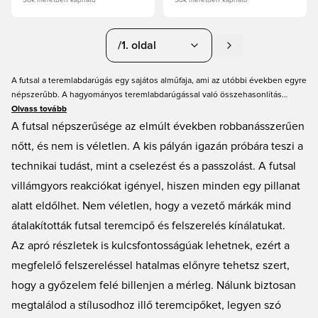
Sok méretben kapható
Sok méretben kapható
/1. oldal
A futsal a teremlabdarúgás egy sajátos alműfaja, ami az utóbbi években egyre
népszerűbb. A hagyományos teremlabdarúgással való összehasonlítás
egyértelmű, de a szabályok és a felszerelés világosan megmutatják a
Olvass tovább
különbségeket. Az Unisport nagyszerű futsalcipő-választékot kínál. A
A futsal népszerűsége az elmúlt években robbanásszerűen
futsalcipőket gyakran lapos talppal tervezik, hogy optimális tapadást
nőtt, és nem is véletlen. A kis pályán igazán próbára teszi a
biztosítsanak a pályán, és segítsék a látványos trükkök kivitelezését. Széles
technikai tudást, mint a cselezést és a passzolást. A futsal
választékot kínálunk különféle futsal- és teremcipőkből, mindezt egyszerű
vásárlással és gyors szállítással.
villámgyors reakciókat igényel, hiszen minden egy pillanat
alatt eldőlhet. Nem véletlen, hogy a vezető márkák mind
átalakították futsal teremcipő és felszerelés kínálatukat.
Az apró részletek is kulcsfontosságúak lehetnek, ezért a
megfelelő felszereléssel hatalmas előnyre tehetsz szert,
hogy a győzelem felé billenjen a mérleg. Nálunk biztosan
megtalálod a stílusodhoz illő teremcipőket, legyen szó