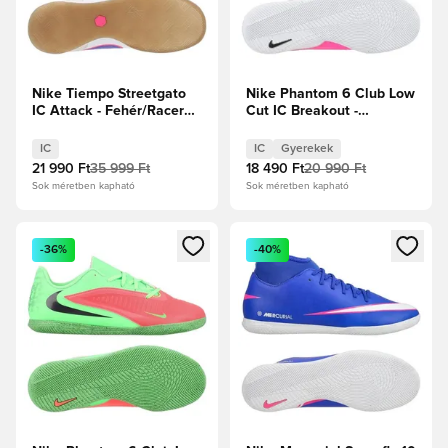
Nike Tiempo Streetgato
Nike Phantom 6 Club Low
IC Attack - Fehér/Racer
Cut IC Breakout -
Blue/Pink Blast
Fehér/Fekete/Hiper
rózsaszín Gyerek
IC
IC
Gyerekek
21 990 Ft
35 999 Ft
18 490 Ft
20 990 Ft
Sok méretben kapható
Sok méretben kapható
Megnyit egy modált a bejelentkezéshez vagy a tagként való 
Megnyit egy modált a bejelent
-36%
-40%