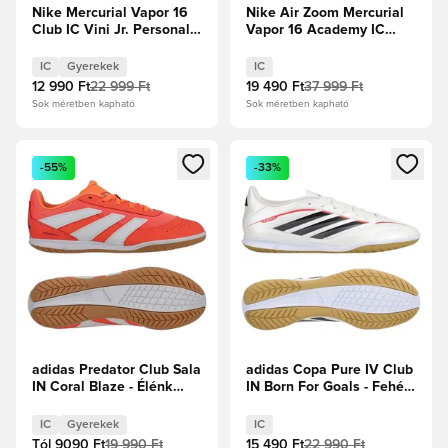
Nike Mercurial Vapor 16
Nike Air Zoom Mercurial
Club IC Vini Jr. Personal
Vapor 16 Academy IC
Edition - Naplemente
Shadow - Fekete/Jégkék
energia/Old Royal Gyerek
IC
Gyerekek
IC
12 990 Ft
22 999 Ft
19 490 Ft
37 999 Ft
Sok méretben kapható
Sok méretben kapható
Megnyit egy modált a bejelentkezéshez vagy a tagként való 
Megnyit egy modált a bejelent
-55%
-33%
adidas Predator Club Sala
adidas Copa Pure IV Club
IN Coral Blaze - Élénk
IN Born For Goals - Fehér
Korall/Fehér
cipők/Zero metál/Core
cipők/Ragyogó narancs
Black/Élénkpiros
IC
Gyerekek
IC
Gyerek
Tól
9090 Ft
19 990 Ft
15 490 Ft
22 990 Ft