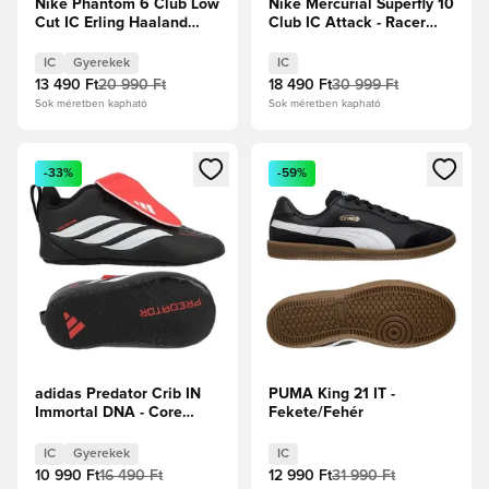
Nike Phantom 6 Club Low
Nike Mercurial Superfly 10
Cut IC Erling Haaland
Club IC Attack - Racer
Personal Edition - Hot
Blue/Fehér
Punch/Fekete/Zöld
IC
Gyerekek
IC
Csapás Gyerek
13 490 Ft
20 990 Ft
18 490 Ft
30 999 Ft
Sok méretben kapható
Sok méretben kapható
Megnyit egy modált a bejelentkezéshez vagy a tagként való 
Megnyit egy modált a bejelent
-33%
-59%
adidas Predator Crib IN
PUMA King 21 IT -
Immortal DNA - Core
Fekete/Fehér
Black/Fehér cipők/
Élénkpiros Gyerek
IC
Gyerekek
IC
10 990 Ft
16 490 Ft
12 990 Ft
31 990 Ft