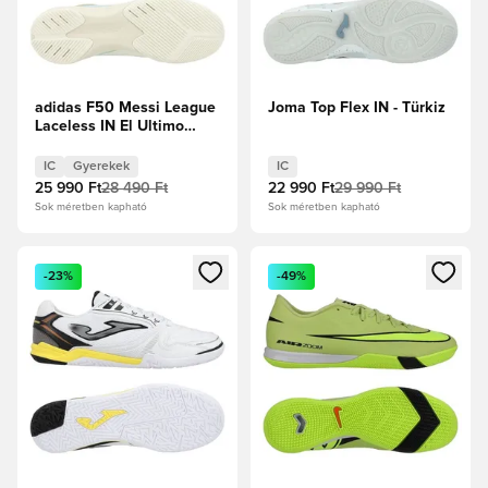
adidas F50 Messi League
Joma Top Flex IN - Türkiz
Laceless IN El Ultimo
Tango -
Elefántcsont/Félénk kék
IC
Gyerekek
IC
ragyogás/Icey Blue
25 990 Ft
28 490 Ft
22 990 Ft
29 990 Ft
Gyerek
Sok méretben kapható
Sok méretben kapható
Megnyit egy modált a bejelentkezéshez vagy a tagként való 
Megnyit egy modált a bejelent
-23%
-49%