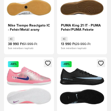
Nike Tiempo Reactgato IC
PUMA King 21 IT - PUMA
- Fehér/Metál arany
Fehér/PUMA Fekete
IC
IC
38 990 Ft
51 999 Ft
13 990 Ft
29 990 Ft
Sok méretben kapható
Sok méretben kapható
Megnyit egy modált a bejelentkezéshez vagy a tagként való 
Megnyit egy modált a bejelent
-44%
-49%