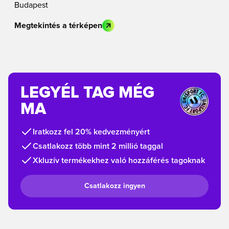
Budapest
Megtekintés a térképen
LEGYÉL TAG MÉG
MA
Iratkozz fel 20% kedvezményért
Csatlakozz több mint 2 millió taggal
Xkluzív termékekhez való hozzáférés tagoknak
Csatlakozz ingyen