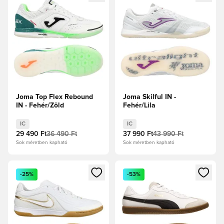
Joma Top Flex Rebound
Joma Skilful IN -
IN - Fehér/Zöld
Fehér/Lila
IC
IC
29 490 Ft
36 490 Ft
37 990 Ft
43 990 Ft
Sok méretben kapható
Sok méretben kapható
Megnyit egy modált a bejelentkezéshez vagy a tagként való 
Megnyit egy modált a bejelent
-25%
-53%