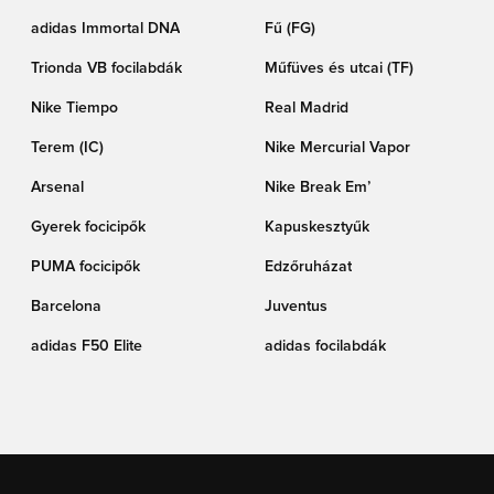
adidas Immortal DNA
Fű (FG)
Trionda VB focilabdák
Műfüves és utcai (TF)
Nike Tiempo
Real Madrid
Terem (IC)
Nike Mercurial Vapor
Arsenal
Nike Break Em’
Gyerek focicipők
Kapuskesztyűk
PUMA focicipők
Edzőruházat
Barcelona
Juventus
adidas F50 Elite
adidas focilabdák