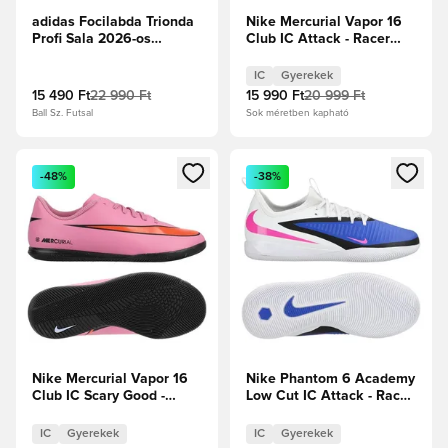
adidas Focilabda Trionda
Nike Mercurial Vapor 16
Profi Sala 2026-os
Club IC Attack - Racer
Világbajnokság -
Blue/Fehér Gyerek
Fehér/Királykék/Tűzpiros
IC
Gyerekek
15 490 Ft
22 990 Ft
15 990 Ft
20 999 Ft
Ball Sz. Futsal
Sok méretben kapható
Megnyit egy modált a bejelentkezéshez vagy a tagként való 
Megnyit egy modált a bejelent
-48%
-38%
Nike Mercurial Vapor 16
Nike Phantom 6 Academy
Club IC Scary Good -
Low Cut IC Attack - Racer
Magic
Blue/Pink Blast/Fehér
Flamingo/Fekete/Total
Gyerek
IC
Gyerekek
IC
Gyerekek
Crimson Gyerek