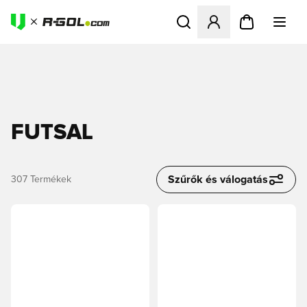
Megnyit egy modált a bejele
FUTSAL
Szűrők és válogatás
307
Termékek