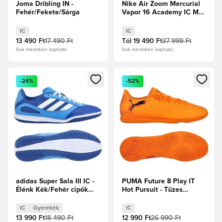
Joma Dribling IN -
Nike Air Zoom Mercurial
Fehér/Fekete/Sárga
Vapor 16 Academy IC Max
Voltage -
Reflektorfényben/Volt/Hyper
IC
IC
Crimson
13 490 Ft
17 490 Ft
Tól
19 490 Ft
37 999 Ft
Sok méretben kapható
Sok méretben kapható
Megnyit egy modált a bejelentkezéshez vagy a tagként való 
Megnyit egy modált a bejelent
-24%
-52%
adidas Super Sala III IC -
PUMA Future 8 Play IT
Élénk Kék/Fehér cipők
Hot Pursuit - Tüzes
Gyerek
Hőség/PUMA
Fekete/Ravish
IC
Gyerekek
IC
13 990 Ft
18 490 Ft
12 990 Ft
26 990 Ft