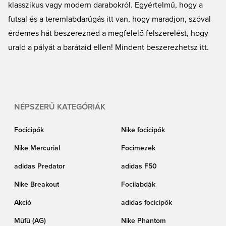
klasszikus vagy modern darabokról. Egyértelmű, hogy a
futsal és a teremlabdarúgás itt van, hogy maradjon, szóval
érdemes hát beszerezned a megfelelő felszerelést, hogy
urald a pályát a barátaid ellen! Mindent beszerezhetsz itt.
NÉPSZERŰ KATEGÓRIÁK
Focicipők
Nike focicipők
Nike Mercurial
Focimezek
adidas Predator
adidas F50
Nike Breakout
Focilabdák
Akció
adidas focicipők
Műfű (AG)
Nike Phantom