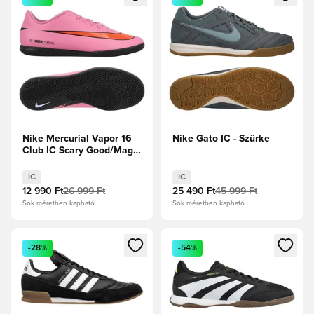
Nike Mercurial Vapor 16
Nike Gato IC - Szürke
Club IC Scary Good/Magic
Flamingo/Fekete/Total
Crimson
IC
IC
12 990 Ft
26 999 Ft
25 490 Ft
45 999 Ft
Sok méretben kapható
Sok méretben kapható
Megnyit egy modált a bejelentkezéshez vagy a tagként való 
Megnyit egy modált a bejelent
-28%
-54%