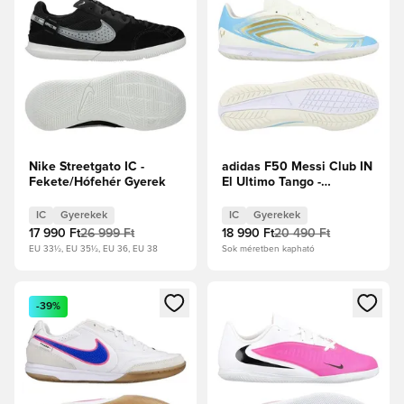
Nike Streetgato IC -
adidas F50 Messi Club IN
Fekete/Hófehér Gyerek
El Ultimo Tango -
Elefántcsont/Félénk kék
ragyogás/Icey Blue
IC
Gyerekek
IC
Gyerekek
Gyerek
17 990 Ft
26 999 Ft
18 990 Ft
20 490 Ft
EU 33½, EU 35½, EU 36, EU 38
Sok méretben kapható
Megnyit egy modált a bejelentkezéshez vagy a tagként való 
Megnyit egy modált a bejelent
-39%