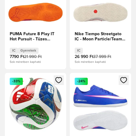
PUMA Future 8 Play IT
Nike Tiempo Streetgato
Hot Pursuit - Tüzes
IC - Moon Particle/Team
Hőség/PUMA
Red
Fekete/Ravish Gyerek
IC
Gyerekek
IC
7790 Ft
21 990 Ft
26 990 Ft
37 999 Ft
Sok méretben kapható
Sok méretben kapható
Megnyit egy modált a bejelentkezéshez vagy a tagként való 
Megnyit egy modált a bejelent
-33%
-24%