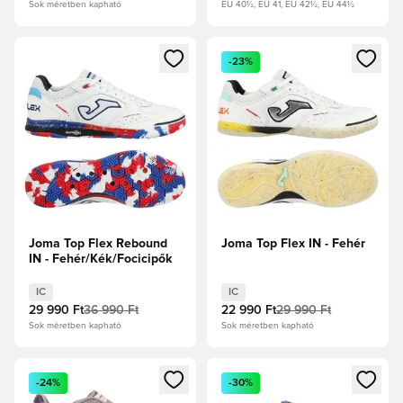
Sok méretben kapható
EU 40½, EU 41, EU 42½, EU 44½
Megnyit egy modált a bejelentkezéshez vagy a tagként való 
Megnyit egy modált a bejelent
-23%
Joma Top Flex Rebound
Joma Top Flex IN - Fehér
IN - Fehér/Kék/Focicipők
IC
IC
29 990 Ft
36 990 Ft
22 990 Ft
29 990 Ft
Sok méretben kapható
Sok méretben kapható
Megnyit egy modált a bejelentkezéshez vagy a tagként való 
Megnyit egy modált a bejelent
-24%
-30%