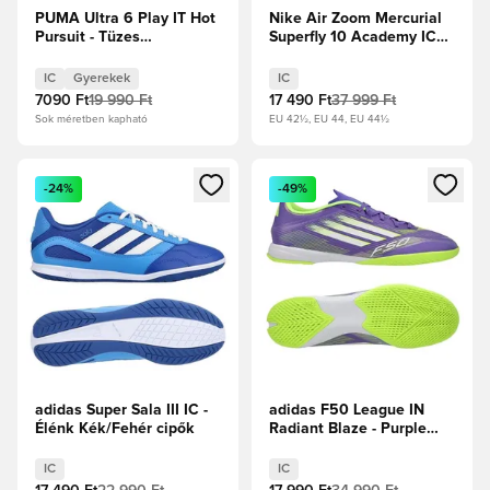
PUMA Ultra 6 Play IT Hot
Nike Air Zoom Mercurial
Pursuit - Tüzes
Superfly 10 Academy IC
Hőség/PUMA Fekete/Izzó
Scary Good - Magic
piros Gyerek
Flamingo/Fekete/Total
IC
Gyerekek
IC
Crimson
7090 Ft
19 990 Ft
17 490 Ft
37 999 Ft
Sok méretben kapható
EU 42½, EU 44, EU 44½
Megnyit egy modált a bejelentkezéshez vagy a tagként való 
Megnyit egy modált a bejelent
-24%
-49%
adidas Super Sala III IC -
adidas F50 League IN
Élénk Kék/Fehér cipők
Radiant Blaze - Purple
Rush/Fehér cipők/Lucid
Lemon
IC
IC