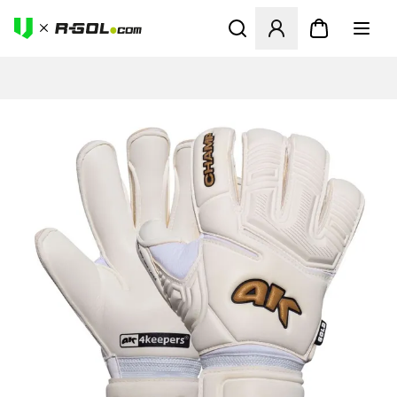
Megnyit egy modált a bejele