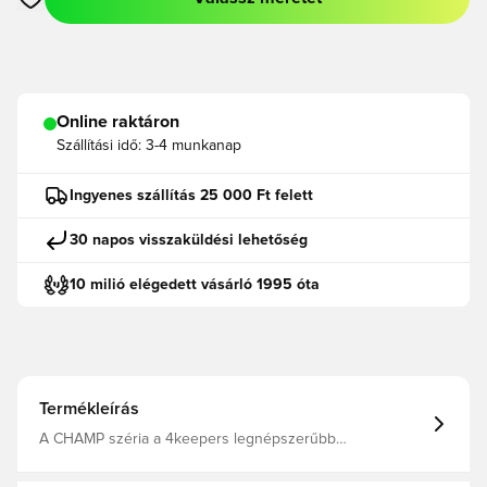
Megnyit egy modált a bejelentkezéshez vagy a tagként való r
Online raktáron
Szállítási idő:
3-4 munkanap
Ingyenes szállítás 25 000 Ft felett
30 napos visszaküldési lehetőség
10 milió elégedett vásárló 1995 óta
Termékleírás
A CHAMP széria a 4keepers legnépszerűbb
kesztyűcsaládja, amely professzionális minőségű habot,
klasszikus dizájnt és kiváló kényelmet ötvöz. Azoknak a