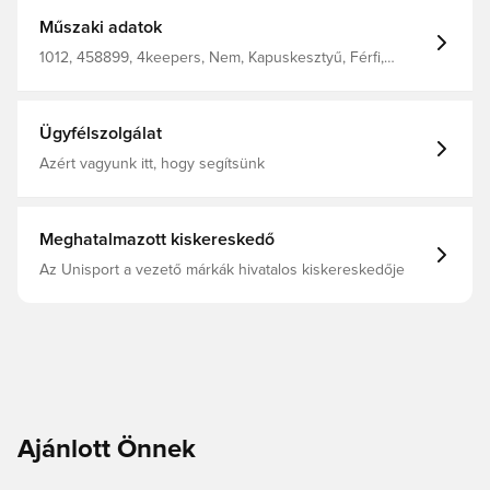
profiknak készült, akik kompromisszumok nélküli
felszerelést igényelnek, megbízhatóságot, biztos fogást
Műszaki adatok
és kézvédelemről gondoskodik minden körülmények
között. Jacquard Mesh háló 8 mm-es habbal Rugalmas
1012, 458899, 4keepers, Nem, Kapuskesztyű, Férfi,
latex pánt GIGA GRIP hab Hibrid szabás
Felnőttek, Fehér, Jó, Hibrid szabás
Ügyfélszolgálat
Azért vagyunk itt, hogy segítsünk
Meghatalmazott kiskereskedő
Az Unisport a vezető márkák hivatalos kiskereskedője
Ajánlott Önnek