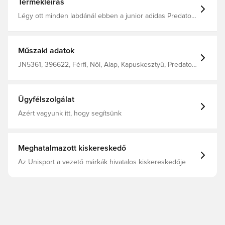
Termékleírás
Légy ott minden labdánál ebben a junior adidas Predator
Training kapuskesztyűben. Tökéletes választás
készségeid fejlesztéséhez. Soft Grip – Latex tenyér,
amely jó tapadást és tartósságot biztosít minden időjárási
körülmény között. Könnyű csuklópánt kialakítás. Pozitív
Műszaki adatok
szabás – jó és kényelmes illeszkedést, valamint nagy
labdaérintkezési felületet biztosít.
JN5361, 396622, Férfi, Női, Alap, Kapuskesztyű, Predator
Training, Nem, adidas, Gyerekek, Regular Cut, Narancs,
adidas Coral Blaze
Ügyfélszolgálat
Azért vagyunk itt, hogy segítsünk
Meghatalmazott kiskereskedő
Az Unisport a vezető márkák hivatalos kiskereskedője