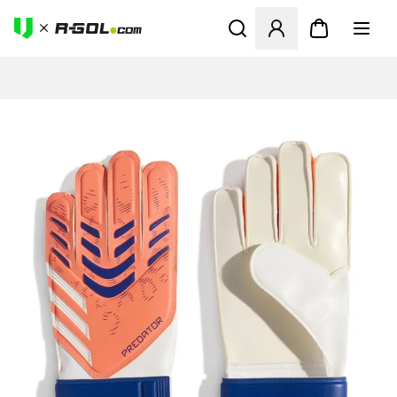
Megnyit egy modált a bejele