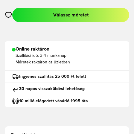
Válassz méretet
Megnyit egy modált a bejelentkezéshez vagy a tagként való r
Online raktáron
Szállítási idő:
3-4 munkanap
Méretek raktáron az üzletben
Ingyenes szállítás 25 000 Ft felett
30 napos visszaküldési lehetőség
10 milió elégedett vásárló 1995 óta