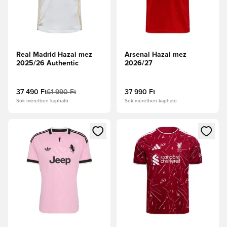
Real Madrid Hazai mez
Arsenal Hazai mez
2025/26 Authentic
2026/27
37 490 Ft
61 990 Ft
37 990 Ft
Sok méretben kapható
Sok méretben kapható
Megnyit egy modált a bejelentkezéshez vagy a tagként való 
Megnyit egy modált a bejelent