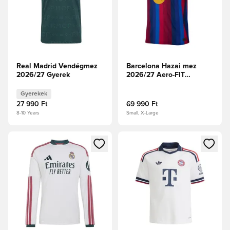
Real Madrid Vendégmez
Barcelona Hazai mez
2026/27 Gyerek
2026/27 Aero-FIT
Authentic
Gyerekek
27 990 Ft
69 990 Ft
8-10 Years
Small, X-Large
Megnyit egy modált a bejelentkezéshez vagy a tagként való 
Megnyit egy modált a bejelent