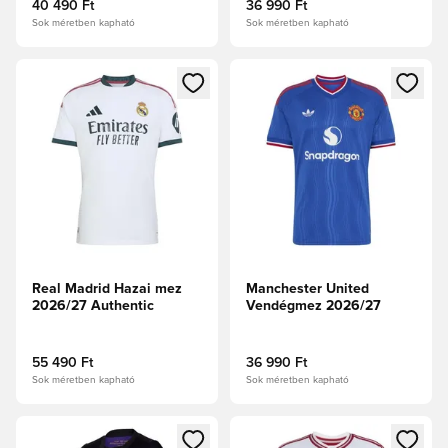
40 490 Ft
36 990 Ft
Sok méretben kapható
Sok méretben kapható
Megnyit egy modált a bejelentkezéshez vagy a tagként való 
Megnyit egy modált a bejelent
Real Madrid Hazai mez
Manchester United
2026/27 Authentic
Vendégmez 2026/27
55 490 Ft
36 990 Ft
Sok méretben kapható
Sok méretben kapható
Megnyit egy modált a bejelentkezéshez vagy a tagként való 
Megnyit egy modált a bejelent