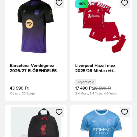
Megnyit egy modált a bejelentkezéshez vagy a tagként való 
Megnyit egy modált a bejelent
-40%
Barcelona Vendégmez
Liverpool Hazai mez
2026/27 ELŐRENDELÉS
2025/26 Mini-szett
Gyerek
Gyerekek
43 990 Ft
17 490 Ft
28 990 Ft
X-Large, XX-Large
2-4 Years, 2-4 Years, 4-6 Years
Megnyit egy modált a bejelentkezéshez vagy a tagként való 
Megnyit egy modált a bejelent