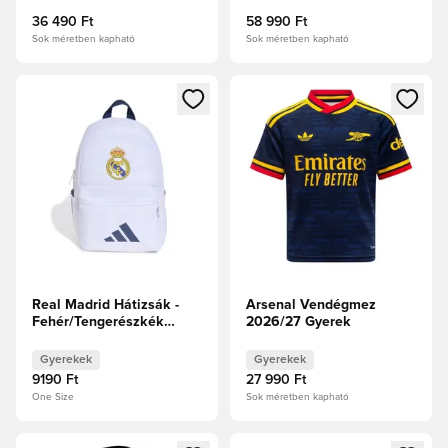
36 490 Ft
58 990 Ft
Sok méretben kapható
Sok méretben kapható
Megnyit egy modált a bejelentkezéshez vagy a tagként való 
Megnyit egy modált a bejelent
Real Madrid Hátizsák -
Arsenal Vendégmez
Fehér/Tengerészkék
2026/27 Gyerek
Gyerek
Gyerekek
Gyerekek
9190 Ft
27 990 Ft
One Size
Sok méretben kapható