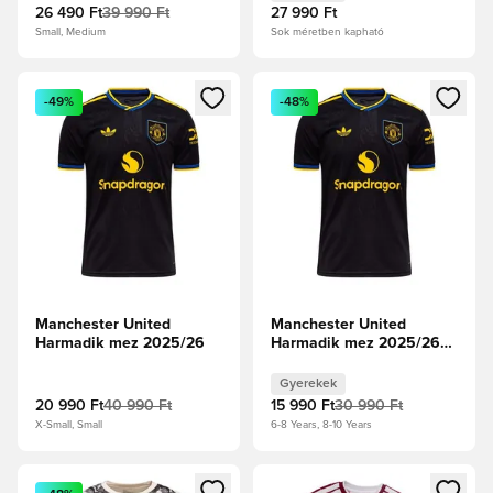
26 490 Ft
39 990 Ft
27 990 Ft
Small, Medium
Sok méretben kapható
Megnyit egy modált a bejelentkezéshez vagy a tagként való 
Megnyit egy modált a bejelent
-49%
-48%
Manchester United
Manchester United
Harmadik mez 2025/26
Harmadik mez 2025/26
Gyerek
Gyerekek
20 990 Ft
40 990 Ft
15 990 Ft
30 990 Ft
X-Small, Small
6-8 Years, 8-10 Years
Megnyit egy modált a bejelentkezéshez vagy a tagként való 
Megnyit egy modált a bejelent