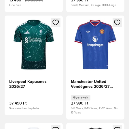
13 490 Ft
15 990 Ft
37 990 Ft
One Size
Small, Medium, X-Large, XXX-Large
Megnyit egy modált a bejelentkezéshez vagy a tagként való 
Megnyit egy modált a bejelent
Liverpool Kapusmez
Manchester United
2026/27
Vendégmez 2026/27
Gyerek
Gyerekek
37 490 Ft
27 990 Ft
Sok méretben kapható
6-8 Years, 8-10 Years, 10-12 Years, 14-
16 Years
Megnyit egy modált a bejelentkezéshez vagy a tagként való 
Megnyit egy modált a bejelent