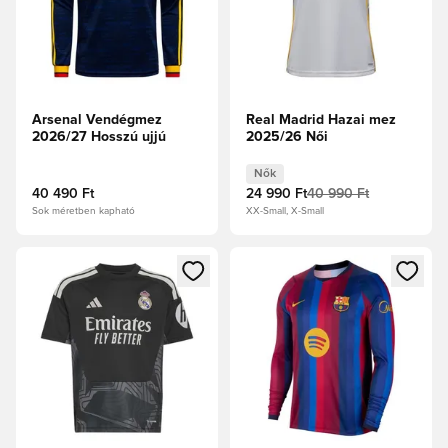
Arsenal Vendégmez
Real Madrid Hazai mez
2026/27 Hosszú ujjú
2025/26 Női
Nők
40 490 Ft
24 990 Ft
40 990 Ft
Sok méretben kapható
XX-Small, X-Small
Megnyit egy modált a bejelentkezéshez vagy a tagként való 
Megnyit egy modált a bejelent