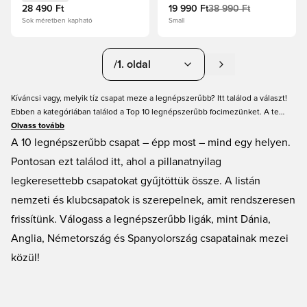
28 490 Ft
19 990 Ft
38 990 Ft
Sok méretben kapható
Small
/1. oldal
Kíváncsi vagy, melyik tíz csapat meze a legnépszerűbb? Itt találod a választ!
Ebben a kategóriában találod a Top 10 legnépszerűbb focimezünket. A te
csapatod is a tíz legnépszerűbb között van? Vásárold meg új focimezedet a
Olvass tovább
Unisportnál, és kérj rá nevet és számot is a hátára. Ne feledd, hogy egyes
A 10 legnépszerűbb csapat – épp most – mind egy helyen.
mezekre a csapat hazai bajnokságának ujjjelvényei is felkerülhetnek! A
Pontosan ezt találod itt, ahol a pillanatnyilag
Unisportnál mindig jó áron vásárolhatsz, gyors szállítással. A legnagyobb és
legkeresettebb csapatokat gyűjtöttük össze. A listán
legjobb focis bolt vagyunk!
nemzeti és klubcsapatok is szerepelnek, amit rendszeresen
frissítünk. Válogass a legnépszerűbb ligák, mint Dánia,
Anglia, Németország és Spanyolország csapatainak mezei
közül!