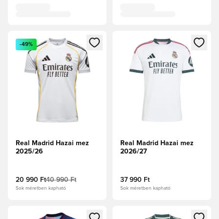
Megnyit egy modált a bejelentkezéshez vagy a tagként való 
Megnyit egy modált a bejelent
-49%
Real Madrid Hazai mez
Real Madrid Hazai mez
2025/26
2026/27
20 990 Ft
40 990 Ft
37 990 Ft
Sok méretben kapható
Sok méretben kapható
Megnyit egy modált a bejelentkezéshez vagy a tagként való 
Megnyit egy modált a bejelent