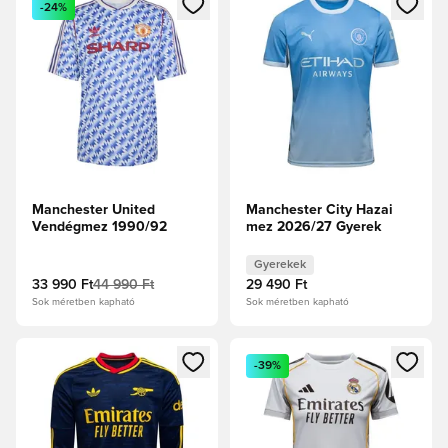
-24%
Manchester United
Manchester City Hazai
Vendégmez 1990/92
mez 2026/27 Gyerek
Gyerekek
33 990 Ft
44 990 Ft
29 490 Ft
Sok méretben kapható
Sok méretben kapható
Megnyit egy modált a bejelentkezéshez vagy a tagként való 
Megnyit egy modált a bejelent
-39%