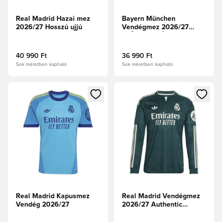
Real Madrid Hazai mez
Bayern München
2026/27 Hosszú ujjú
Vendégmez 2026/27
ELŐRENDELÉS
40 990 Ft
36 990 Ft
Sok méretben kapható
Sok méretben kapható
Megnyit egy modált a bejelentkezéshez vagy a tagként való 
Megnyit egy modált a bejelent
Real Madrid Kapusmez
Real Madrid Vendégmez
Vendég 2026/27
2026/27 Authentic
Hosszú ujjú