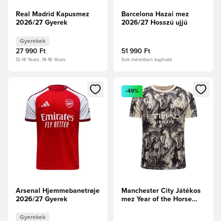
Real Madrid Kapusmez
Barcelona Hazai mez
2026/27 Gyerek
2026/27 Hosszú ujjú
Gyerekek
27 990 Ft
51 990 Ft
12-14 Years, 14-16 Years
Sok méretben kapható
Megnyit egy modált a bejelentkezéshez vagy a tagként való 
Megnyit egy modált a bejelent
-49%
Arsenal Hjemmebanetrøje
Manchester City Játékos
2026/27 Gyerek
mez Year of the Horse
2025/26
Gyerekek