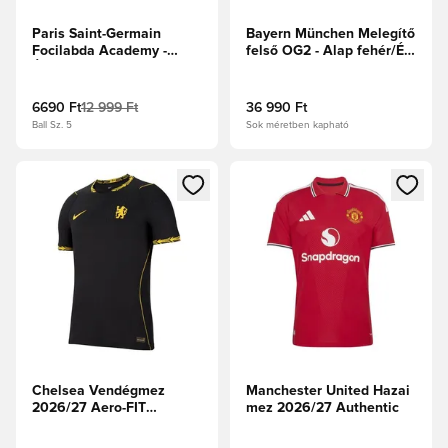
Paris Saint-Germain
Bayern München Melegítő
Focilabda Academy -
felső OG2 - Alap fehér/Éji
Éjfélkék/Hyper
indigó
Royal/Egyetemi piros
6690 Ft
12 999 Ft
36 990 Ft
Ball Sz. 5
Sok méretben kapható
Megnyit egy modált a bejelentkezéshez vagy a tagként való 
Megnyit egy modált a bejelent
Chelsea Vendégmez
Manchester United Hazai
2026/27 Aero-FIT
mez 2026/27 Authentic
Authentic