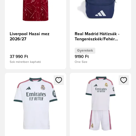
Liverpool Hazai mez
Real Madrid Hátizsák -
2026/27
Tengerészkék/Fehér
Gyerek
Gyerekek
37 990 Ft
9190 Ft
Sok méretben kapható
One Size
Megnyit egy modált a bejelentkezéshez vagy a tagként való 
Megnyit egy modált a bejelent