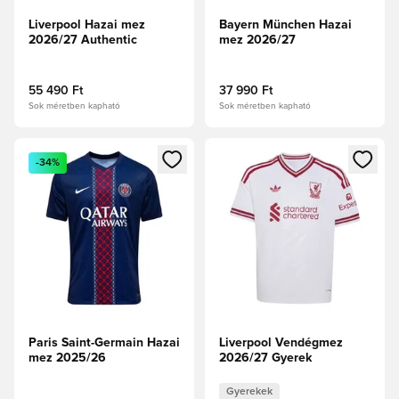
Liverpool Hazai mez
Bayern München Hazai
2026/27 Authentic
mez 2026/27
55 490 Ft
37 990 Ft
Sok méretben kapható
Sok méretben kapható
Megnyit egy modált a bejelentkezéshez vagy a tagként való 
Megnyit egy modált a bejelent
-34%
Paris Saint-Germain Hazai
Liverpool Vendégmez
mez 2025/26
2026/27 Gyerek
Gyerekek