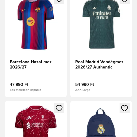
Barcelona Hazai mez
Real Madrid Vendégmez
2026/27
2026/27 Authentic
47 990 Ft
54 990 Ft
Sok méretben kapható
XXX-Large
Megnyit egy modált a bejelentkezéshez vagy a tagként való 
Megnyit egy modált a bejelent