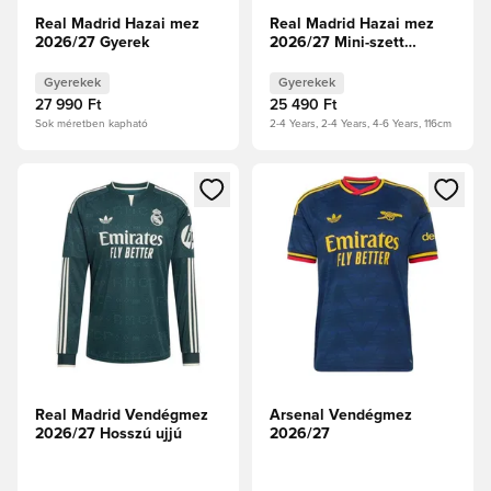
Real Madrid Hazai mez
Real Madrid Hazai mez
2026/27 Gyerek
2026/27 Mini-szett
Gyerek
Gyerekek
Gyerekek
27 990 Ft
25 490 Ft
Sok méretben kapható
2-4 Years, 2-4 Years, 4-6 Years, 116cm
Megnyit egy modált a bejelentkezéshez vagy a tagként való 
Megnyit egy modált a bejelent
Real Madrid Vendégmez
Arsenal Vendégmez
2026/27 Hosszú ujjú
2026/27