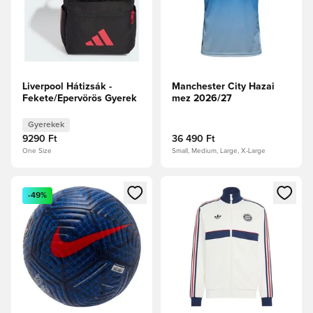
Liverpool Hátizsák -
Manchester City Hazai
Fekete/Epervörös Gyerek
mez 2026/27
Gyerekek
9290 Ft
36 490 Ft
One Size
Small, Medium, Large, X-Large
Megnyit egy modált a bejelentkezéshez vagy a tagként való 
Megnyit egy modált a bejelent
-49%