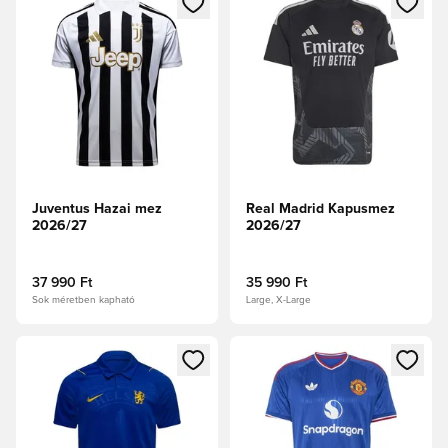
Juventus Hazai mez
Real Madrid Kapusmez
2026/27
2026/27
37 990 Ft
35 990 Ft
Sok méretben kapható
Large, X-Large
Megnyit egy modált a bejelentkezéshez vagy a tagként való 
Megnyit egy modált a bejelent