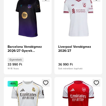
Barcelona Vendégmez
Liverpool Vendégmez
2026/27 Gyerek
2026/27
ELŐRENDELÉS
Gyerekek
33 990 Ft
36 990 Ft
14-16 Years
Sok méretben kapható
Megnyit egy modált a bejelentkezéshez vagy a tagként való 
Megnyit egy modált a bejelent
-40%