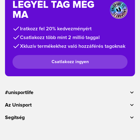
LEGYÉL TAG MÉG
MA
Iratkozz fel 20% kedvezményért
Csatlakozz több mint 2 millió taggal
Xkluzív termékekhez való hozzáférés tagoknak
Csatlakozz ingyen
#unisportlife
Az Unisport
Segítség