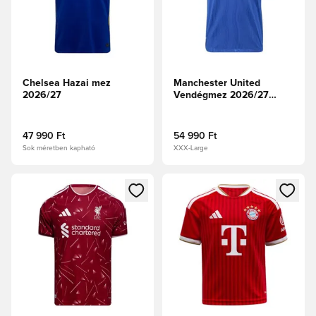
Chelsea Hazai mez
Manchester United
2026/27
Vendégmez 2026/27
Authentic
47 990 Ft
54 990 Ft
Sok méretben kapható
XXX-Large
Megnyit egy modált a bejelentkezéshez vagy a tagként való 
Megnyit egy modált a bejelent