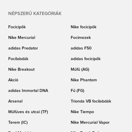
NÉPSZERŰ KATEGÓRIÁK
Focicipők
Nike focicipők
Nike Mercurial
Focimezek
adidas Predator
adidas F50
Focilabdák
adidas focicipők
Nike Breakout
Műfű (AG)
Akció
Nike Phantom
adidas Immortal DNA
Fű (FG)
Arsenal
Trionda VB focilabdák
Műfüves és utcai (TF)
Nike Tiempo
Terem (IC)
Nike Mercurial Vapor