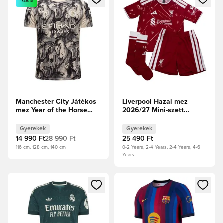
-48%
Manchester City Játékos
Liverpool Hazai mez
mez Year of the Horse
2026/27 Mini-szett
2025/26 Gyerek
Gyerek
Gyerekek
Gyerekek
14 990 Ft
28 990 Ft
25 490 Ft
116 cm, 128 cm, 140 cm
0-2 Years, 2-4 Years, 2-4 Years, 4-6
Years
Megnyit egy modált a bejelentkezéshez vagy a tagként való 
Megnyit egy modált a bejelent