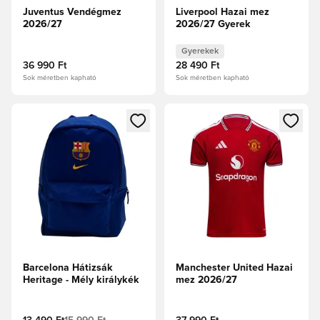
Juventus Vendégmez
Liverpool Hazai mez
2026/27
2026/27 Gyerek
Gyerekek
36 990 Ft
28 490 Ft
Sok méretben kapható
Sok méretben kapható
Megnyit egy modált a bejelentkezéshez vagy a tagként való 
Megnyit egy modált a bejelent
Barcelona Hátizsák
Manchester United Hazai
Heritage - Mély királykék
mez 2026/27