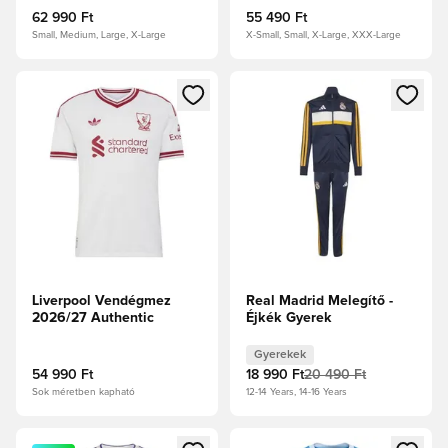
62 990 Ft
55 490 Ft
Small, Medium, Large, X-Large
X-Small, Small, X-Large, XXX-Large
Megnyit egy modált a bejelentkezéshez vagy a tagként való 
Megnyit egy modált a bejelent
Liverpool Vendégmez
Real Madrid Melegítő -
2026/27 Authentic
Éjkék Gyerek
Gyerekek
54 990 Ft
18 990 Ft
20 490 Ft
Sok méretben kapható
12-14 Years, 14-16 Years
Megnyit egy modált a bejelentkezéshez vagy a tagként való 
Megnyit egy modált a bejelent