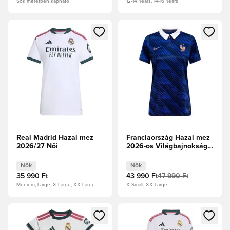
Sok méretben kapható
12-14 Years, 14-16 Years
Megnyit egy modált a bejelentkezéshez vagy a tagként való 
Megnyit egy modált a bejelent
Real Madrid Hazai mez
Franciaország Hazai mez
2026/27 Női
2026-os Világbajnokság
Női
Nők
Nők
35 990 Ft
43 990 Ft
47 990 Ft
Medium, Large, X-Large, XX-Large
X-Small, XX-Large
Megnyit egy modált a bejelentkezéshez vagy a tagként való 
Megnyit egy modált a bejelent