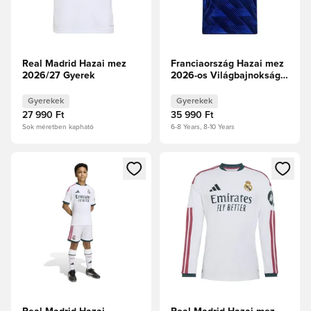
Real Madrid Hazai mez
Franciaország Hazai mez
2026/27 Gyerek
2026-os Világbajnokság
Gyerek
Gyerekek
Gyerekek
27 990 Ft
35 990 Ft
Sok méretben kapható
6-8 Years, 8-10 Years
Megnyit egy modált a bejelentkezéshez vagy a tagként való 
Megnyit egy modált a bejelent