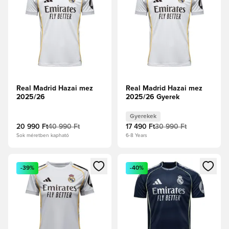
Real Madrid Hazai mez
Real Madrid Hazai mez
2025/26
2025/26 Gyerek
Gyerekek
20 990 Ft
40 990 Ft
17 490 Ft
30 990 Ft
Sok méretben kapható
6-8 Years
Megnyit egy modált a bejelentkezéshez vagy a tagként való 
Megnyit egy modált a bejelent
-39%
-40%