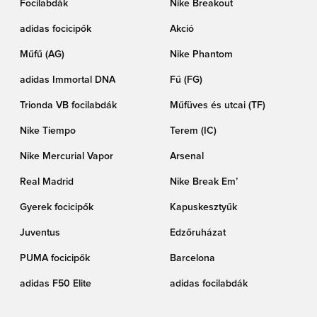
Focilabdák
Nike Breakout
adidas focicipők
Akció
Műfű (AG)
Nike Phantom
adidas Immortal DNA
Fű (FG)
Trionda VB focilabdák
Műfüves és utcai (TF)
Nike Tiempo
Terem (IC)
Nike Mercurial Vapor
Arsenal
Real Madrid
Nike Break Em’
Gyerek focicipők
Kapuskesztyűk
Juventus
Edzőruházat
PUMA focicipők
Barcelona
adidas F50 Elite
adidas focilabdák