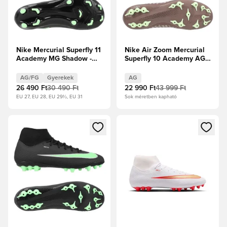
Nike Mercurial Superfly 11
Nike Air Zoom Mercurial
Academy MG Shadow -
Superfly 10 Academy AG
Fekete/Illusion Green
Mbappé Personal Edition -
Gyerek
Plum Eclipse/Metál ezüst
AG/FG
Gyerekek
AG
26 490 Ft
30 490 Ft
22 990 Ft
43 999 Ft
EU 27, EU 28, EU 29½, EU 31
Sok méretben kapható
Megnyit egy modált a bejelentkezéshez vagy a tagként való 
Megnyit egy modált a bejelent