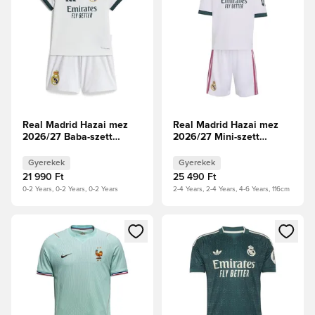
Real Madrid Hazai mez
Real Madrid Hazai mez
2026/27 Baba-szett
2026/27 Mini-szett
Gyerek
Gyerek
Gyerekek
Gyerekek
21 990 Ft
25 490 Ft
0-2 Years, 0-2 Years, 0-2 Years
2-4 Years, 2-4 Years, 4-6 Years, 116cm
Megnyit egy modált a bejelentkezéshez vagy a tagként való 
Megnyit egy modált a bejelent