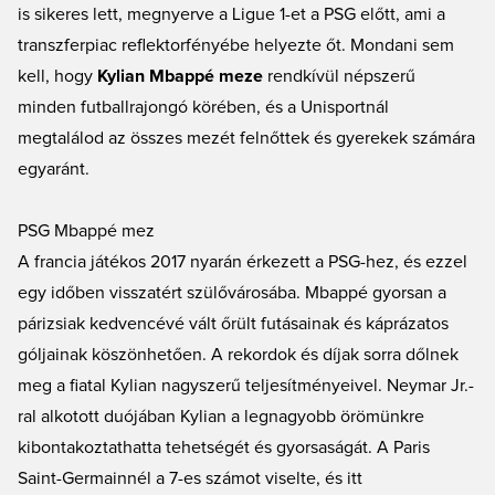
is sikeres lett, megnyerve a Ligue 1-et a PSG előtt, ami a
transzferpiac reflektorfényébe helyezte őt. Mondani sem
kell, hogy
Kylian Mbappé meze
rendkívül népszerű
minden futballrajongó körében, és a Unisportnál
megtalálod az összes mezét felnőttek és gyerekek számára
egyaránt.
PSG Mbappé mez
A francia játékos 2017 nyarán érkezett a PSG-hez, és ezzel
egy időben visszatért szülővárosába. Mbappé gyorsan a
párizsiak kedvencévé vált őrült futásainak és káprázatos
góljainak köszönhetően. A rekordok és díjak sorra dőlnek
meg a fiatal Kylian nagyszerű teljesítményeivel. Neymar Jr.-
ral alkotott duójában Kylian a legnagyobb örömünkre
kibontakoztathatta tehetségét és gyorsaságát. A Paris
Saint-Germainnél a 7-es számot viselte, és itt