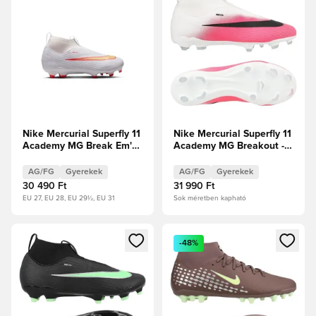
Nike Mercurial Superfly 11
Nike Mercurial Superfly 11
Academy MG Break Em'
Academy MG Breakout -
Gyerek
Fehér/Fekete/Hiper
rózsaszín Gyerek
AG/FG
Gyerekek
AG/FG
Gyerekek
30 490 Ft
31 990 Ft
EU 27, EU 28, EU 29½, EU 31
Sok méretben kapható
Megnyit egy modált a bejelentkezéshez vagy a tagként való 
Megnyit egy modált a bejelent
-48%