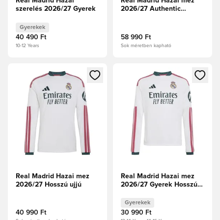
Real Madrid Hazai
Real Madrid Hazai mez
szerelés 2026/27 Gyerek
2026/27 Authentic
Hosszú ujjú
Gyerekek
40 490 Ft
58 990 Ft
10-12 Years
Sok méretben kapható
Megnyit egy modált a bejelentkezéshez vagy a tagként való 
Megnyit egy modált a bejelent
Real Madrid Hazai mez
Real Madrid Hazai mez
2026/27 Hosszú ujjú
2026/27 Gyerek Hosszú
ujjú
Gyerekek
40 990 Ft
30 990 Ft