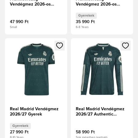
Vendégmez 2026-os
Vendégmez 2026-os
Világbajnokság
Világbajnokság Gyerek
Gyerekek
47 990 Ft
35 990 Ft
Small
6-8 Years
Megnyit egy modált a bejelentkezéshez vagy a tagként való 
Megnyit egy modált a bejelent
Real Madrid Vendégmez
Real Madrid Vendégmez
2026/27 Gyerek
2026/27 Authentic
Hosszú ujjú
Gyerekek
27 990 Ft
58 990 Ft
8-10 Years
Sok méretben kapható