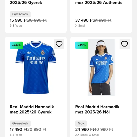
2025/26 Gyerek
mez 2025/26 Authentic
Gyerekek
15 990 Ft
30 990 Ft
37 490 Ft
61 990 Ft
6-8 Years
X-Small
Megnyit egy modált a bejelentkezéshez vagy a tagként való 
Megnyit egy modált a bejelent
-44%
-39%
Real Madrid Harmadik
Real Madrid Harmadik
mez 2025/26 Gyerek
mez 2025/26 Női
Gyerekek
Nők
17 490 Ft
30 990 Ft
24 990 Ft
40 990 Ft
6-8 Years
XX-Small, X-Small