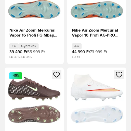
Nike Air Zoom Mercurial
Nike Air Zoom Mercurial
Vapor 16 Profi FG Mbappé
Vapor 16 Profi AG-PRO
Personal Edition - Dinnye
Mbappé Personal Edition -
árnyalat/Új türkiz/Igloo
Dinnye árnyalat/Új
FG
Gyerekek
AG
Gyerek
türkiz/Igloo
39 490 Ft
55 999 Ft
44 990 Ft
73 999 Ft
EU 33½, EU 35½
EU 45
Megnyit egy modált a bejelentkezéshez vagy a tagként való 
Megnyit egy modált a bejelent
-45%