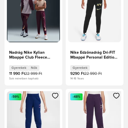
Nadrág Nike Kylian
Nike Edzőnadrág Dri-FIT
Mbappé Club Fleece
Mbappé Personal Edition -
Gyermek - Bordó
Fekete Gyerek
Gyerekek
Nők
Gyerekek
11 990 Ft
22 999 Ft
9290 Ft
22 990 Ft
Sok méretben kapható
14-16 Years
Megnyit egy modált a bejelentkezéshez vagy a tagként való 
Megnyit egy modált a bejelent
-59%
-48%