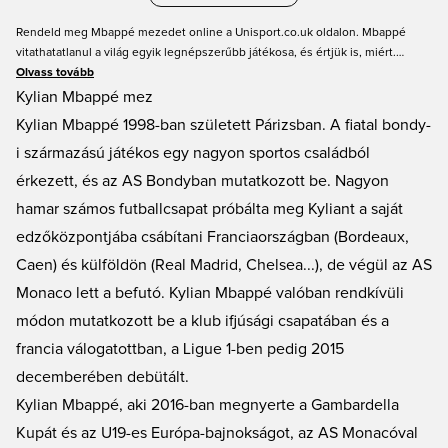
Rendeld meg Mbappé mezedet online a Unisport.co.uk oldalon. Mbappé
vitathatatlanul a világ egyik legnépszerűbb játékosa, és értjük is, miért.
Sebességével és elképesztő technikájával szinte megállíthatatlan a
Olvass tovább
futballpályán. Te is szeretnéd megmutatni a szeretetedet és támogatásodat a
Kylian Mbappé mez
francia nemzetközi szupersztár iránt? Akkor rendeld meg Mbappé mezedet
Kylian Mbappé 1998-ban született Párizsban. A fiatal bondy-
még ma! A Unisport mindig garantálja az alacsony árakat és a gyors szállítást!
i származású játékos egy nagyon sportos családból
érkezett, és az AS Bondyban mutatkozott be. Nagyon
hamar számos futballcsapat próbálta meg Kyliant a saját
edzőközpontjába csábítani Franciaországban (Bordeaux,
Caen) és külföldön (Real Madrid, Chelsea...), de végül az AS
Monaco lett a befutó. Kylian Mbappé valóban rendkívüli
módon mutatkozott be a klub ifjúsági csapatában és a
francia válogatottban, a Ligue 1-ben pedig 2015
decemberében debütált.
Kylian Mbappé, aki 2016-ban megnyerte a Gambardella
Kupát és az U19-es Európa-bajnokságot, az AS Monacóval