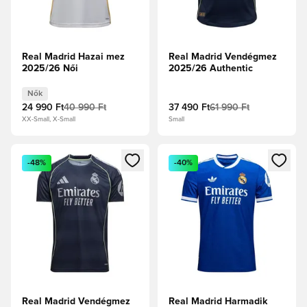
Real Madrid Hazai mez
Real Madrid Vendégmez
2025/26 Női
2025/26 Authentic
Nők
24 990 Ft
40 990 Ft
37 490 Ft
61 990 Ft
XX-Small, X-Small
Small
Megnyit egy modált a bejelentkezéshez vagy a tagként való 
Megnyit egy modált a bejelent
-48%
-40%
Real Madrid Vendégmez
Real Madrid Harmadik