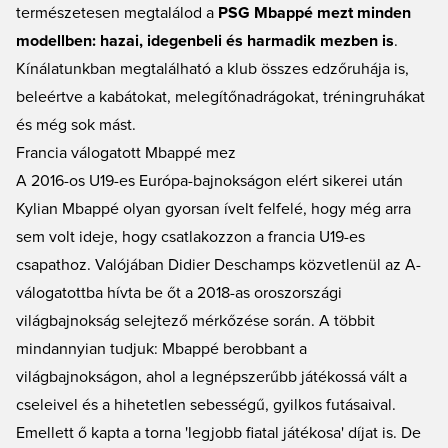
természetesen megtalálod a
PSG Mbappé mezt minden
modellben: hazai, idegenbeli és harmadik mezben is
.
Kínálatunkban megtalálható a klub összes edzőruhája is,
beleértve a kabátokat, melegítőnadrágokat, tréningruhákat
és még sok mást.
Francia válogatott Mbappé mez
A 2016-os U19-es Európa-bajnokságon elért sikerei után
Kylian Mbappé olyan gyorsan ívelt felfelé, hogy még arra
sem volt ideje, hogy csatlakozzon a francia U19-es
csapathoz. Valójában Didier Deschamps közvetlenül az A-
válogatottba hívta be őt a 2018-as oroszországi
világbajnokság selejtező mérkőzése során. A többit
mindannyian tudjuk: Mbappé berobbant a
világbajnokságon, ahol a legnépszerűbb játékossá vált a
cseleivel és a hihetetlen sebességű, gyilkos futásaival.
Emellett ő kapta a torna 'legjobb fiatal játékosa' díjat is. De