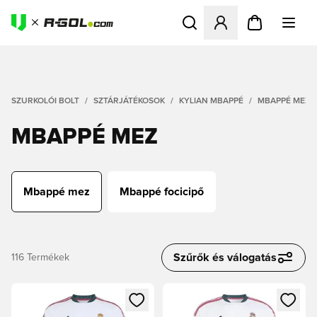
Megnyit egy modált a bejele
SZURKOLÓI BOLT
SZTÁRJÁTÉKOSOK
KYLIAN MBAPPÉ
MBAPPÉ MEZ
MBAPPÉ MEZ
Mbappé mez
Mbappé focicipő
Szűrők és válogatás
116
Termékek
Megnyit egy modált a bejelentkezéshez vagy a tagként való 
Megnyit egy modált a bejelent