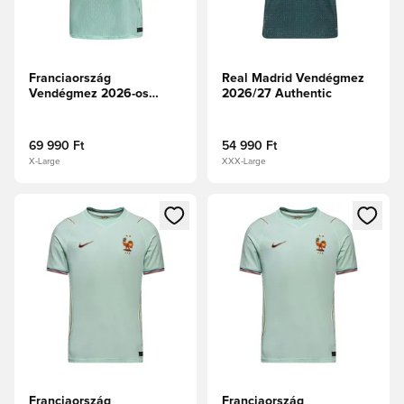
Franciaország
Real Madrid Vendégmez
Vendégmez 2026-os
2026/27 Authentic
Világbajnokság Aero-FIT
Authentic
69 990 Ft
54 990 Ft
X-Large
XXX-Large
Megnyit egy modált a bejelentkezéshez vagy a tagként való 
Megnyit egy modált a bejelent
Franciaország
Franciaország