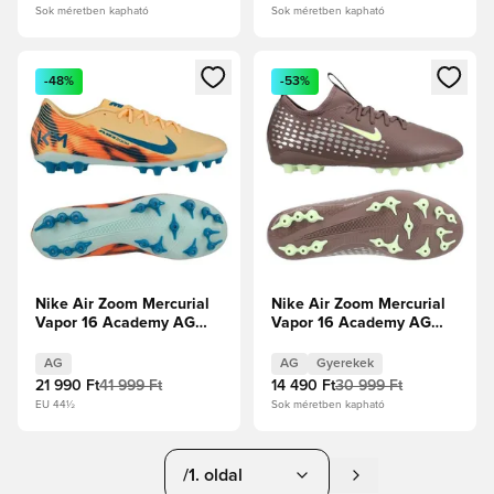
Sok méretben kapható
Sok méretben kapható
Megnyit egy modált a bejelentkezéshez vagy a tagként való 
Megnyit egy modált a bejelent
-48%
-53%
Nike Air Zoom Mercurial
Nike Air Zoom Mercurial
Vapor 16 Academy AG
Vapor 16 Academy AG
Mbappé Personal Edition -
Mbappé Personal Edition -
Dinnye árnyalat/Új
Plum Eclipse/Metál ezüst
AG
AG
Gyerekek
türkiz/Igloo
Gyerek
21 990 Ft
41 999 Ft
14 490 Ft
30 999 Ft
EU 44½
Sok méretben kapható
/1. oldal