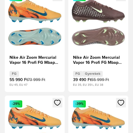
Nike Air Zoom Mercurial
Nike Air Zoom Mercurial
Vapor 16 Profi FG Mbappé
Vapor 16 Profi FG Mbappé
Personal Edition - Dinnye
Personal Edition - Plum
árnyalat/Új türkiz/Igloo
Eclipse/Metál ezüst
FG
FG
Gyerekek
Gyerek
55 990 Ft
73 999 Ft
39 490 Ft
55 999 Ft
EU 45, EU 47
EU 35, EU 35½, EU 38
Megnyit egy modált a bejelentkezéshez vagy a tagként való 
Megnyit egy modált a bejelent
-29%
-39%