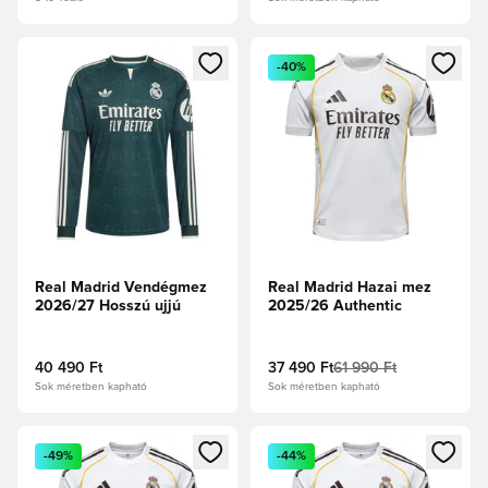
Megnyit egy modált a bejelentkezéshez vagy a tagként való 
Megnyit egy modált a bejelent
-40%
Real Madrid Vendégmez
Real Madrid Hazai mez
2026/27 Hosszú ujjú
2025/26 Authentic
40 490 Ft
37 490 Ft
61 990 Ft
Sok méretben kapható
Sok méretben kapható
Megnyit egy modált a bejelentkezéshez vagy a tagként való 
Megnyit egy modált a bejelent
-49%
-44%