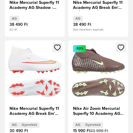
Nike Mercurial Superfly 11
Nike Mercurial Superfly 11
Academy AG Shadow -
Academy AG Break Em'
Fekete/Illusion Green
ELŐRENDELÉS
AG
AG
38 490 Ft
38 490 Ft
EU 41
Sok méretben kapható
Megnyit egy modált a bejelentkezéshez vagy a tagként való 
Megnyit egy modált a bejelent
-53%
Nike Mercurial Superfly 11
Nike Air Zoom Mercurial
Academy AG Break Em'
Superfly 10 Academy AG
Gyerek ELŐRENDELÉS
Mbappé Personal Edition -
Plum Eclipse/Metál ezüst
AG
Gyerekek
AG
Gyerekek
Gyerek
30 490 Ft
15 990 Ft
33 999 Ft