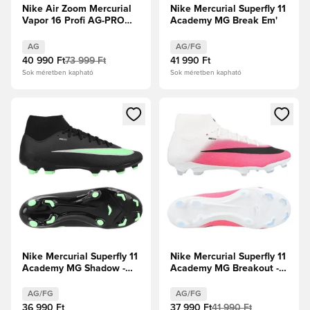
Nike Air Zoom Mercurial
Nike Mercurial Superfly 11
Vapor 16 Profi AG-PRO
Academy MG Break Em'
Mbappé Personal Edition -
Plum Eclipse/Metál ezüst
AG
AG/FG
40 990 Ft
73 999 Ft
41 990 Ft
Sok méretben kapható
Sok méretben kapható
Megnyit egy modált a bejelentkezéshez vagy a tagként való 
Megnyit egy modált a bejelent
Nike Mercurial Superfly 11
Nike Mercurial Superfly 11
Academy MG Shadow -
Academy MG Breakout -
Fekete/Illusion Green
Rózsaszín/Fehér/Fekete
AG/FG
AG/FG
36 990 Ft
37 990 Ft
41 990 Ft