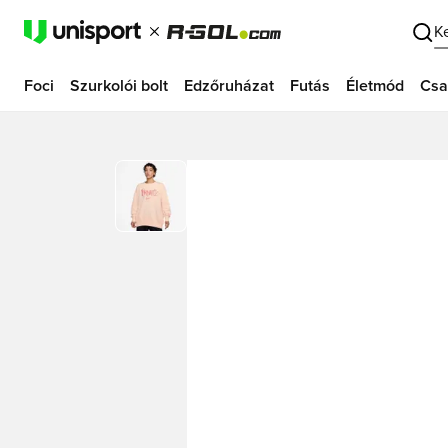
K
Foci
Szurkolói bolt
Edzőruházat
Futás
Életmód
Csa