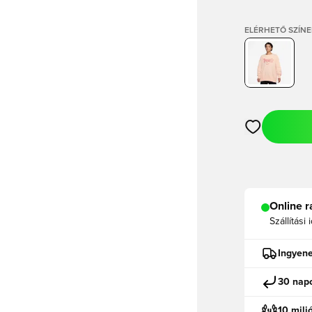
ELÉRHETŐ SZÍNE
Megnyit egy m
Online r
Szállítási 
Ingyene
30 napo
10 mili