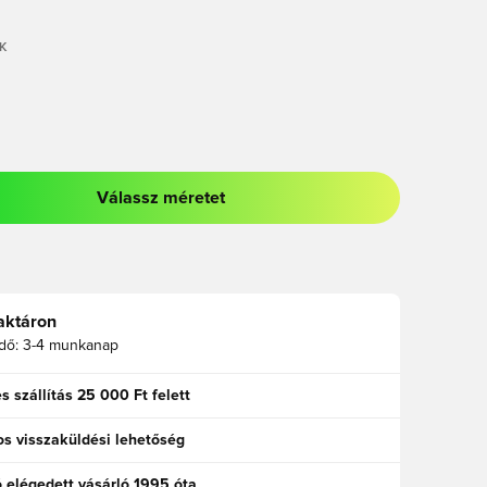
K
Válassz méretet
odált a bejelentkezéshez vagy a tagként való regisztrációhoz
aktáron
idő:
3-4 munkanap
s szállítás 25 000 Ft felett
s visszaküldési lehetőség
ó elégedett vásárló 1995 óta