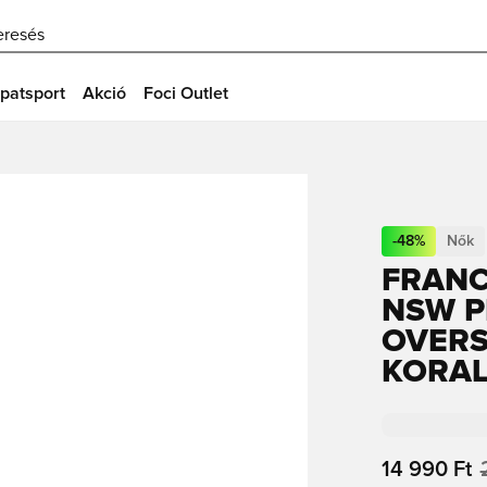
eresés
patsport
Akció
Foci Outlet
-
48
%
Nők
FRANC
NSW P
OVERS
KORAL
14 990 Ft