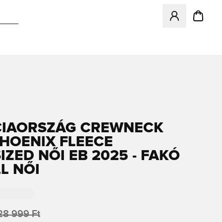
Megnyit egy modá
IAORSZÁG CREWNECK
HOENIX FLEECE
IZED NŐI EB 2025 - FAKÓ
L NŐI
28 999 Ft