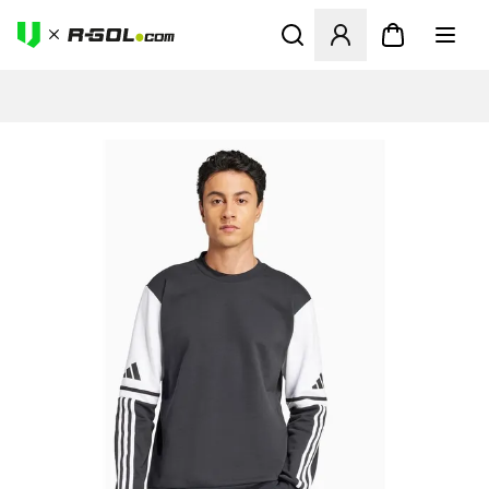
Megnyit egy modált a bejele