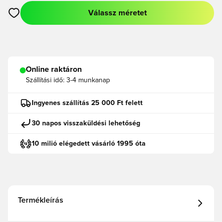
Válassz méretet
Megnyit egy modált a bejelentkezéshez vagy a tagként való r
Online raktáron
Szállítási idő:
3-4 munkanap
Ingyenes szállítás 25 000 Ft felett
30 napos visszaküldési lehetőség
10 milió elégedett vásárló 1995 óta
Termékleírás