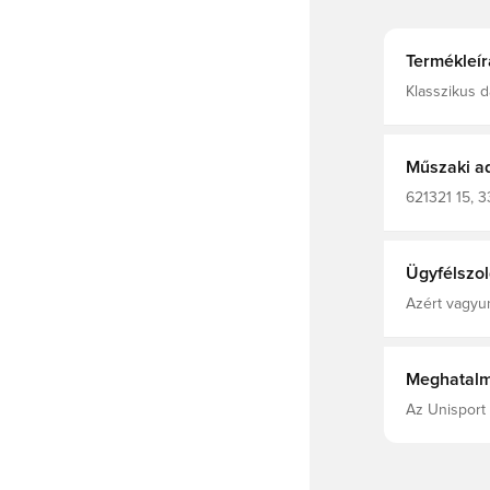
Termékleír
Klasszikus d
környezetbar
újrahasznosí
A jellegzetes
anyagból készült. Relaxed Fit Bolyhos
Műszaki a
Húzózsinóro
alsó szegél
621321 15, 3
Outer Materi
Elast
Ügyfélszol
Azért vagyun
Meghatalm
Az Unisport 