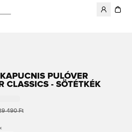
Megnyit egy modá
KAPUCNIS PULÓVER
R CLASSICS - SÖTÉTKÉK
29 490 Ft
K