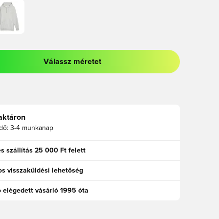
Válassz méretet
odált a bejelentkezéshez vagy a tagként való regisztrációhoz
aktáron
idő:
3-4 munkanap
s szállítás 25 000 Ft felett
s visszaküldési lehetőség
ó elégedett vásárló 1995 óta