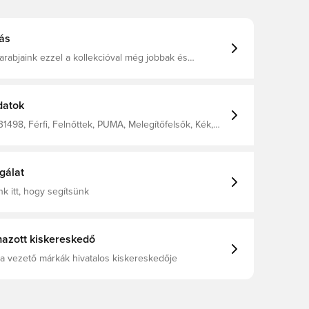
ás
arabjaink ezzel a kollekcióval még jobbak és
átabbak lettek. Ez a Relaxed Fit kapucnis pulóver
tott anyagokból készült – egy lépés a jobb jövő felé.
, letisztult kapucnis stílus meleg, bolyhosított polár
ított polár anyag
datok
s kapucni Kenguruzseb Bordázott mandzsetta és
y PUMA logó a mellkason
31498, Férfi, Felnőttek, PUMA, Melegítőfelsők, Kék,
al: 100% Cotton; Hood Lining: 100% Cotton; Rib: 4%
ane, 96% Cotton
gálat
k itt, hogy segítsünk
azott kiskereskedő
a vezető márkák hivatalos kiskereskedője