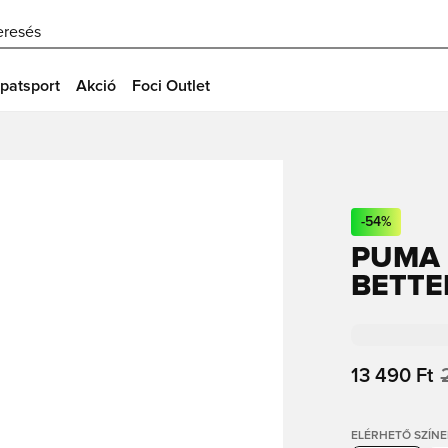
eresés
patsport
Akció
Foci Outlet
-
54
%
PUMA 
BETTE
13 490 Ft
ELÉRHETŐ SZÍNE