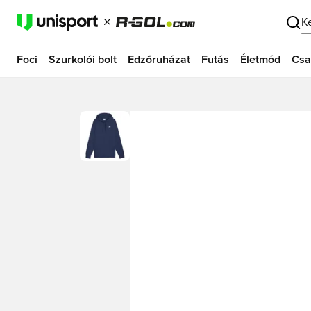
K
Foci
Szurkolói bolt
Edzőruházat
Futás
Életmód
Csa