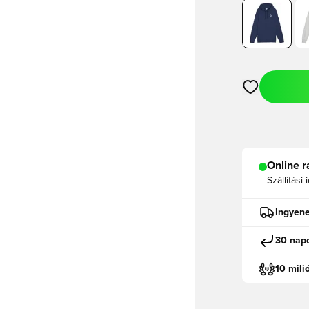
Megnyit egy m
Online r
Szállítási 
Ingyene
30 napo
10 mili