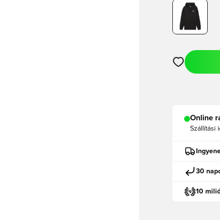
Megnyit egy m
Online r
Szállítási 
Ingyene
30 napo
10 mili