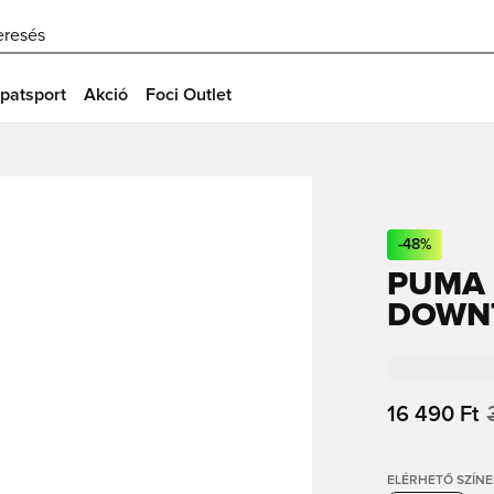
eresés
patsport
Akció
Foci Outlet
-
48
%
PUMA 
DOWNT
16 490 Ft
ELÉRHETŐ SZÍNE