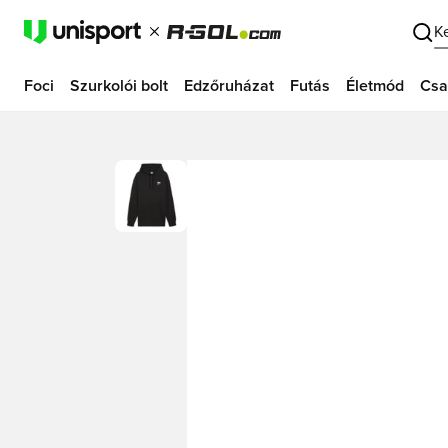
K
Foci
Szurkolói bolt
Edzőruházat
Futás
Életmód
Csa