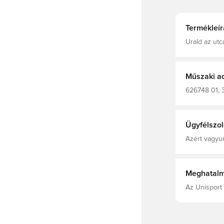
Termékleír
Urald az ut
pulóver állít
takarás érde
mandzsettákk
városi dzsungelbe és az
Műszaki a
frottír Bord
márkajelzés
626748 01, 3
Fekete
Ügyfélszol
Azért vagyun
Meghatalm
Az Unisport 