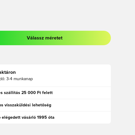
Válassz méretet
odált a bejelentkezéshez vagy a tagként való regisztrációhoz
aktáron
idő:
3-4 munkanap
s szállítás 25 000 Ft felett
s visszaküldési lehetőség
ó elégedett vásárló 1995 óta