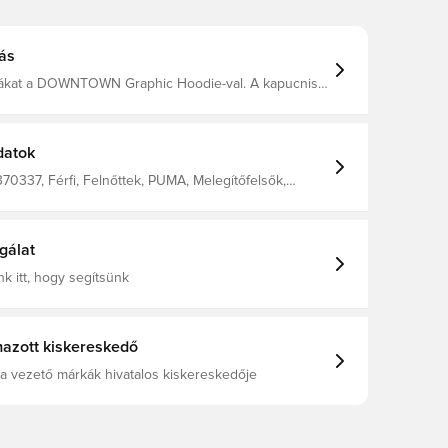
ás
cákat a DOWNTOWN Graphic Hoodie-val. A kapucnis
ható kapucnival és ejtett vállakkal készült a maximális
kében, feltűnő grafikával és bordázott
al, melyek bent tartják a meleget. Tökéletes társad a
on túlra. Laza szabás 330 g/m², francia
datok
ázott mandzsetták és szegély Ejtett vállak PUMA
ek
70337, Férfi, Felnőttek, PUMA, Melegítőfelsők,
gálat
k itt, hogy segítsünk
azott kiskereskedő
a vezető márkák hivatalos kiskereskedője