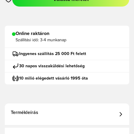
Megnyit egy modált a bejelentkezéshez vagy a tagként való r
Online raktáron
Szállítási idő:
3-4 munkanap
Ingyenes szállítás 25 000 Ft felett
30 napos visszaküldési lehetőség
10 milió elégedett vásárló 1995 óta
Termékleírás