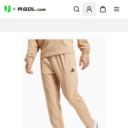
Megnyit egy modált a bejele