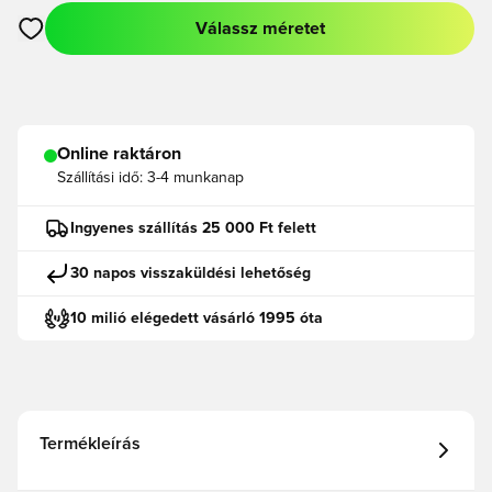
Válassz méretet
Megnyit egy modált a bejelentkezéshez vagy a tagként való r
Online raktáron
Szállítási idő:
3-4 munkanap
Ingyenes szállítás 25 000 Ft felett
30 napos visszaküldési lehetőség
10 milió elégedett vásárló 1995 óta
Termékleírás