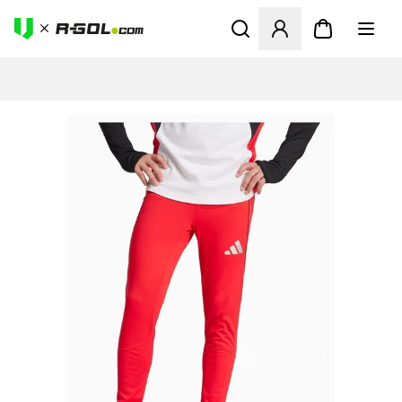
Megnyit egy modált a bejele