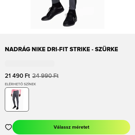
NADRÁG NIKE DRI-FIT STRIKE - SZÜRKE
21 490 Ft
24 990 Ft
ELÉRHETŐ SZÍNEK
Válassz méretet
Megnyit egy modált a bejelentkezéshez vagy a tagként való r