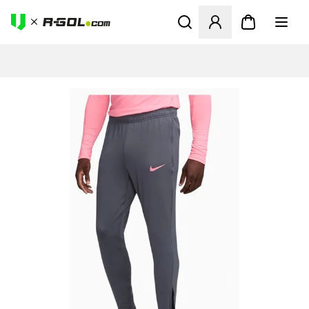
Megnyit egy modált a bejele