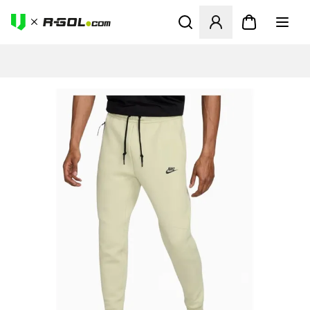
Megnyit egy modált a bejele