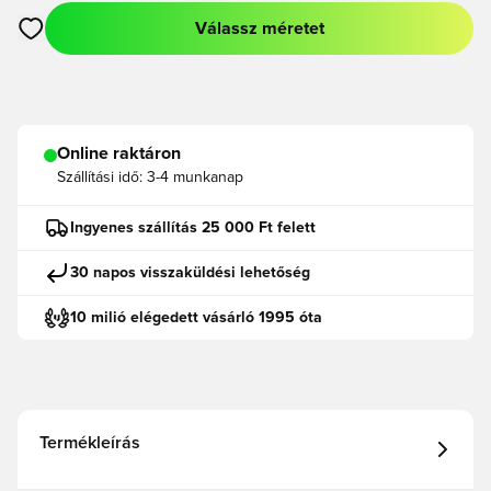
Válassz méretet
Megnyit egy modált a bejelentkezéshez vagy a tagként való r
Online raktáron
Szállítási idő:
3-4 munkanap
Ingyenes szállítás 25 000 Ft felett
30 napos visszaküldési lehetőség
10 milió elégedett vásárló 1995 óta
Termékleírás