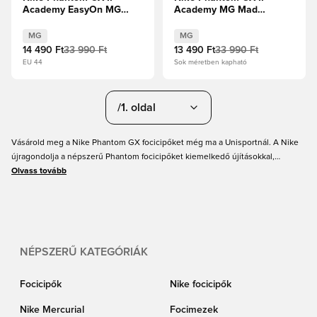
Academy EasyOn MG
Academy MG Mad
Mad Ambition - Blue
Ambition - Blue
Fury/Fehér
Fury/Fehér
MG
MG
14 490 Ft
33 990 Ft
13 490 Ft
33 990 Ft
EU 44
Sok méretben kapható
/1. oldal
Vásárold meg a Nike Phantom GX focicipőket még ma a Unisportnál. A Nike
újragondolja a népszerű Phantom focicipőket kiemelkedő újításokkal,
beleértve a forradalmi Gripknit technológiát, ami fokozott labdaérintést és
Olvass tovább
tapadást biztosít. A Nike Phantom GX cipők azoknak a játékosoknak
készültek, akik a saját elképzeléseik szerint alakítják a játékot, és ezekkel te
is közéjük tartozhatsz. Szerezd be az új Nike focicipőket minden méretben
gyerekeknek és felnőtteknek. Rendeld meg a tiédet most online a
Unisportnál.
NÉPSZERŰ KATEGÓRIÁK
Focicipők
Nike focicipők
Nike Mercurial
Focimezek