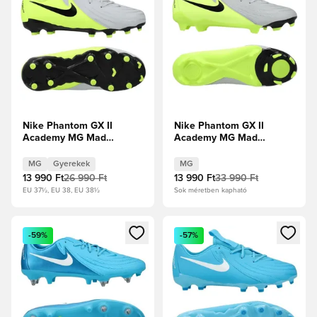
Nike Phantom GX II
Nike Phantom GX II
Academy MG Mad
Academy MG Mad
Voltage - Metál
Voltage - Metál
ezüst/Fekete/Volt Gyerek
ezüst/Fekete/Volt
MG
Gyerekek
MG
13 990 Ft
26 990 Ft
13 990 Ft
33 990 Ft
EU 37½, EU 38, EU 38½
Sok méretben kapható
Megnyit egy modált a bejelentkezéshez vagy a tagként való 
Megnyit egy modált a bejelent
-59%
-57%