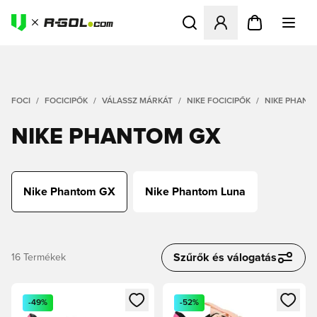
Megnyit egy modált a bejele
FOCI
FOCICIPŐK
VÁLASSZ MÁRKÁT
NIKE FOCICIPŐK
NIKE PHANT
NIKE PHANTOM GX
Nike Phantom GX
Nike Phantom Luna
Szűrők és válogatás
16
Termékek
Megnyit egy modált a bejelentkezéshez vagy a tagként való 
Megnyit egy modált a bejelent
-49%
-52%