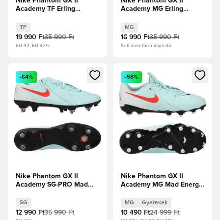
Nike Phantom GX II
Nike Phantom GX II
Academy TF Erling
Academy MG Erling
Haaland Personal Edition
Haaland Personal Edition
- Űrkék/Króm Limitált
- Űrkék/Króm Limitált
TF
MG
kiadás
kiadás
19 990 Ft
35 990 Ft
16 990 Ft
35 990 Ft
EU 42, EU 42½
Sok méretben kapható
Megnyit egy modált a bejelentkezéshez vagy a tagként való 
Megnyit egy modált a bejelent
-64%
-58%
Nike Phantom GX II
Nike Phantom GX II
Academy SG-PRO Mad
Academy MG Mad Energy
Energy -
- Menta/Atomvörös/Off
Menta/Atomvörös/Off
Noir Gyerek
SG
MG
Gyerekek
Noir
12 990 Ft
35 990 Ft
10 490 Ft
24 999 Ft