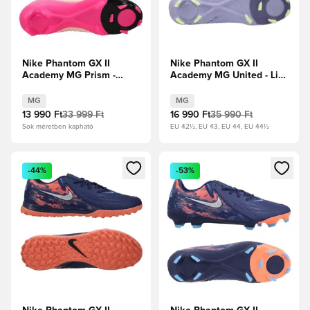
Nike Phantom GX II
Nike Phantom GX II
Academy MG Prism -
Academy MG United - Lila
Bíbor
Achát/Halvány Volt
árnyalat/Fekete/Pink
MG
MG
Blast
13 990 Ft
33 999 Ft
16 990 Ft
35 990 Ft
Sok méretben kapható
EU 42½, EU 43, EU 44, EU 44½
Megnyit egy modált a bejelentkezéshez vagy a tagként való 
Megnyit egy modált a bejelent
-44%
-53%