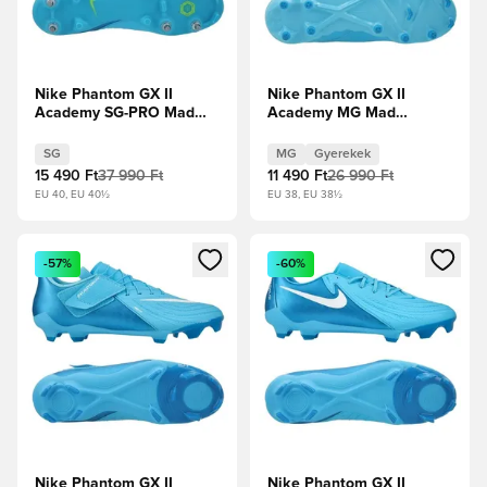
Nike Phantom GX II
Nike Phantom GX II
Academy SG-PRO Mad
Academy MG Mad
Ambition - Blue
Ambition - Blue
Fury/Fehér
Fury/Fehér Gyerek
SG
MG
Gyerekek
15 490 Ft
37 990 Ft
11 490 Ft
26 990 Ft
EU 40, EU 40½
EU 38, EU 38½
Megnyit egy modált a bejelentkezéshez vagy a tagként való 
Megnyit egy modált a bejelent
-57%
-60%
Nike Phantom GX II
Nike Phantom GX II