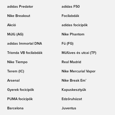
adidas Predator
adidas F50
Nike Breakout
Focilabdák
Akció
adidas focicipők
Műfű (AG)
Nike Phantom
adidas Immortal DNA
Fű (FG)
Trionda VB focilabdák
Műfüves és utcai (TF)
Nike Tiempo
Real Madrid
Terem (IC)
Nike Mercurial Vapor
Arsenal
Nike Break Em’
Gyerek focicipők
Kapuskesztyűk
PUMA focicipők
Edzőruházat
Barcelona
Juventus