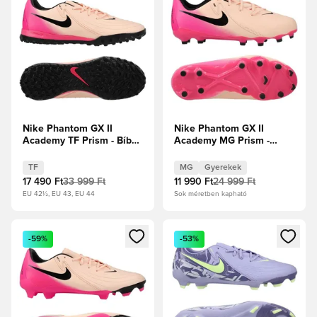
Nike Phantom GX II
Nike Phantom GX II
Academy TF Prism - Bíbor
Academy MG Prism -
árnyalat/Fekete/Pink
Bíbor
Blast
árnyalat/Fekete/Pink
TF
MG
Gyerekek
Blast Gyerek
17 490 Ft
33 999 Ft
11 990 Ft
24 999 Ft
EU 42½, EU 43, EU 44
Sok méretben kapható
Megnyit egy modált a bejelentkezéshez vagy a tagként való 
Megnyit egy modált a bejelent
-59%
-53%