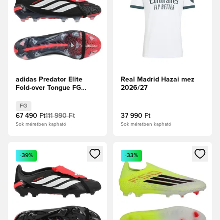
adidas Predator Elite
Real Madrid Hazai mez
Fold-over Tongue FG
2026/27
Immortal DNA - Core
Black/Fehér cipők/
FG
Élénkpiros
67 490 Ft
111 990 Ft
37 990 Ft
Sok méretben kapható
Sok méretben kapható
Megnyit egy modált a bejelentkezéshez vagy a tagként való 
Megnyit egy modált a bejelent
-39%
-33%