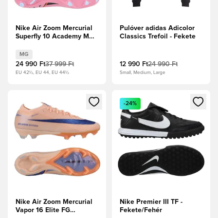
Nike Air Zoom Mercurial
Pulóver adidas Adicolor
Superfly 10 Academy MG
Classics Trefoil - Fekete
Scary Good - Magic
Flamingo/Fekete/Total
MG
Crimson
24 990 Ft
37 999 Ft
12 990 Ft
24 990 Ft
EU 42½, EU 44, EU 44½
Small, Medium, Large
Megnyit egy modált a bejelentkezéshez vagy a tagként való 
Megnyit egy modált a bejelent
-24%
Nike Air Zoom Mercurial
Nike Premier III TF -
Vapor 16 Elite FG
Fekete/Fehér