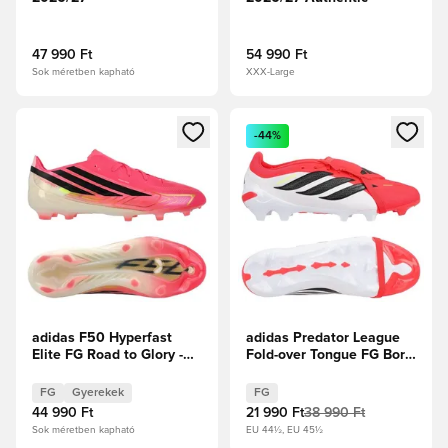
47 990 Ft
54 990 Ft
Sok méretben kapható
XXX-Large
Megnyit egy modált a bejelentkezéshez vagy a tagként való 
Megnyit egy modált a bejelent
-44%
adidas F50 Hyperfast
adidas Predator League
Elite FG Road to Glory -
Fold-over Tongue FG Born
Solar Turbo/Core
For Goals -
Black/Arany metál Gyerek
Élénkpiros/Core
FG
Gyerekek
FG
Black/Fehér cipők
44 990 Ft
21 990 Ft
38 990 Ft
Sok méretben kapható
EU 44½, EU 45½