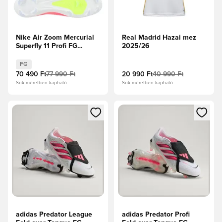
Nike Air Zoom Mercurial
Real Madrid Hazai mez
Superfly 11 Profi FG
2025/26
Breakout -
Rózsaszín/Fehér/Fekete
FG
70 490 Ft
77 990 Ft
20 990 Ft
40 990 Ft
Sok méretben kapható
Sok méretben kapható
Megnyit egy modált a bejelentkezéshez vagy a tagként való 
Megnyit egy modált a bejelent
adidas Predator League
adidas Predator Profi