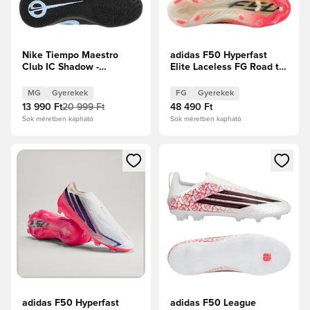
Nike Tiempo Maestro
adidas F50 Hyperfast
Club IC Shadow -
Elite Laceless FG Road to
Fekete/Jégkék Gyerek
Glory - Solar Turbo/Core
Black/Arany metál Gyerek
MG
Gyerekek
FG
Gyerekek
13 990 Ft
20 999 Ft
48 490 Ft
Sok méretben kapható
Sok méretben kapható
Megnyit egy modált a bejelentkezéshez vagy a tagként való 
Megnyit egy modált a bejelent
adidas F50 Hyperfast
adidas F50 League