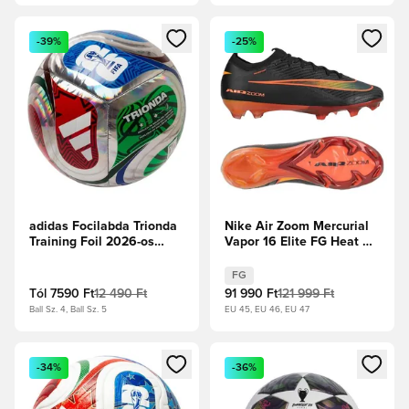
Megnyit egy modált a bejelentkezéshez vagy a tagként való 
Megnyit egy modált a bejelent
-39%
-25%
adidas Focilabda Trionda
Nike Air Zoom Mercurial
Training Foil 2026-os
Vapor 16 Elite FG Heat Up
Világbajnokság - Metál
- Fekete/Hyper Crimson
ezüst/Fehér/Királykék
FG
Tól
7590 Ft
12 490 Ft
91 990 Ft
121 999 Ft
Ball Sz. 4, Ball Sz. 5
EU 45, EU 46, EU 47
Megnyit egy modált a bejelentkezéshez vagy a tagként való 
Megnyit egy modált a bejelent
-34%
-36%