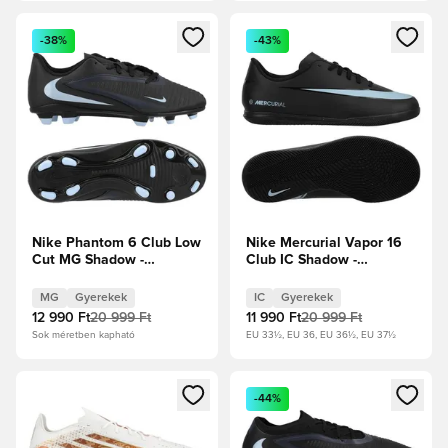
Megnyit egy modált a bejelentkezéshez vagy a tagként való 
Megnyit egy modált a bejelent
-38%
-43%
Nike Phantom 6 Club Low
Nike Mercurial Vapor 16
Cut MG Shadow -
Club IC Shadow -
Fekete/Jégkék Gyerek
Fekete/Jégkék Gyerek
MG
Gyerekek
IC
Gyerekek
12 990 Ft
20 999 Ft
11 990 Ft
20 999 Ft
Sok méretben kapható
EU 33½, EU 36, EU 36½, EU 37½
Megnyit egy modált a bejelentkezéshez vagy a tagként való 
Megnyit egy modált a bejelent
-44%