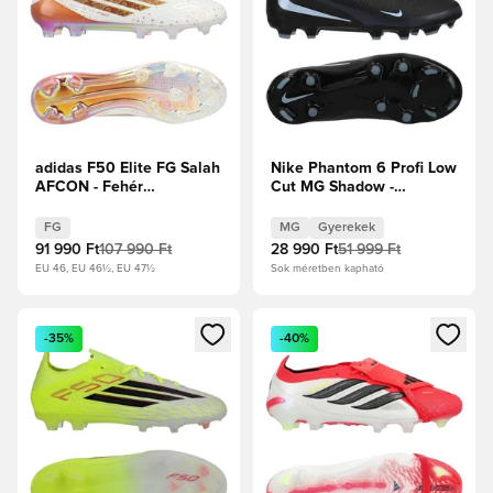
adidas F50 Elite FG Salah
Nike Phantom 6 Profi Low
AFCON - Fehér
Cut MG Shadow -
cipők/Metál réz Limitált
Fekete/Jégkék Gyerek
kiadás
FG
MG
Gyerekek
91 990 Ft
107 990 Ft
28 990 Ft
51 999 Ft
EU 46, EU 46½, EU 47½
Sok méretben kapható
Megnyit egy modált a bejelentkezéshez vagy a tagként való 
Megnyit egy modált a bejelent
-35%
-40%