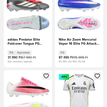
adidas Predator Elite
Nike Air Zoom Mercurial
Fold-over Tongue FG
Vapor 16 Elite FG Attack -
Finishers Steel -
Racer Blue/Fehér
Vasfém/Fehér cipők/
FG
Gyerekek
FG
Élénkpiros Gyerek
31 990 Ft
57 990 Ft
87 490 Ft
115 999 Ft
Sok méretben kapható
EU 36½, EU 40½, EU 46
Megnyit egy modált a bejelentkezéshez vagy a tagként való 
Megnyit egy modált a bejelent
-49%