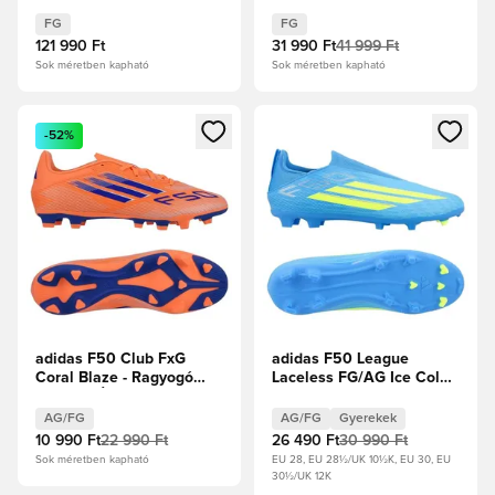
Showtime - Orange
Pulse/Royal Pulse
FG
FG
121 990 Ft
31 990 Ft
41 999 Ft
Sok méretben kapható
Sok méretben kapható
Megnyit egy modált a bejelentkezéshez vagy a tagként való 
Megnyit egy modált a bejelent
-52%
adidas F50 Club FxG
adidas F50 League
Coral Blaze - Ragyogó
Laceless FG/AG Ice Cold
narancs/Élénk Kék/Fehér
Precision - Lucid Ray
cipők
Blue/Napsárga/Világos
AG/FG
AG/FG
Gyerekek
szolgálati akva Gyerek
10 990 Ft
22 990 Ft
26 490 Ft
30 990 Ft
Sok méretben kapható
EU 28, EU 28½/UK 10½K, EU 30, EU
30½/UK 12K