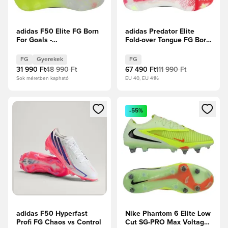
adidas F50 Elite FG Born
adidas Predator Elite
For Goals -
Fold-over Tongue FG Born
Napsárga/Core Black/
For Goals -
Élénkpiros Gyerek
Élénkpiros/Core
FG
Gyerekek
FG
Black/Fehér cipők
31 990 Ft
48 990 Ft
67 490 Ft
111 990 Ft
Sok méretben kapható
EU 40, EU 41½
Megnyit egy modált a bejelentkezéshez vagy a tagként való 
Megnyit egy modált a bejelent
-55%
adidas F50 Hyperfast
Nike Phantom 6 Elite Low
Profi FG Chaos vs Control
Cut SG-PRO Max Voltage