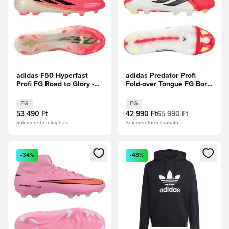
adidas F50 Hyperfast
adidas Predator Profi
Profi FG Road to Glory -
Fold-over Tongue FG Born
Solar Turbo/Core
For Goals -
Black/Arany metál
Élénkpiros/Core
FG
FG
Black/Fehér cipők
53 490 Ft
42 990 Ft
65 990 Ft
Sok méretben kapható
Sok méretben kapható
Megnyit egy modált a bejelentkezéshez vagy a tagként való 
Megnyit egy modált a bejelent
-34%
-48%