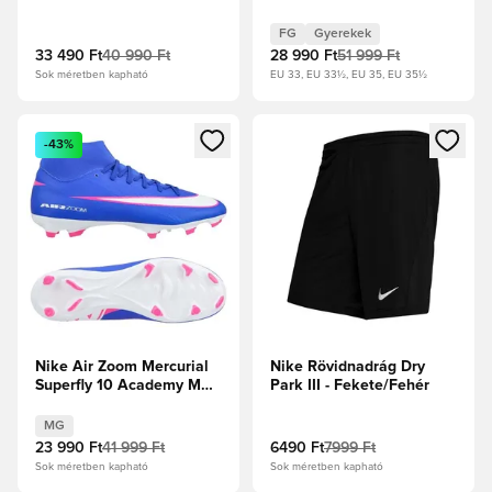
Voltage -
Reflektorfényben/Volt/Hyper
FG
Gyerekek
Crimson Gyerek
33 490 Ft
40 990 Ft
28 990 Ft
51 999 Ft
Sok méretben kapható
EU 33, EU 33½, EU 35, EU 35½
Megnyit egy modált a bejelentkezéshez vagy a tagként való 
Megnyit egy modált a bejelent
-43%
Nike Air Zoom Mercurial
Nike Rövidnadrág Dry
Superfly 10 Academy MG
Park III - Fekete/Fehér
Attack - Racer Blue/Fehér
MG
23 990 Ft
41 999 Ft
6490 Ft
7999 Ft
Sok méretben kapható
Sok méretben kapható