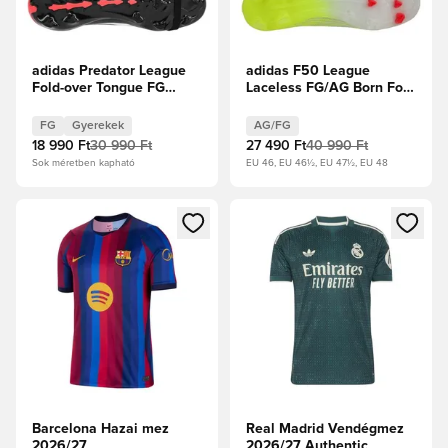
adidas Predator League
adidas F50 League
Fold-over Tongue FG
Laceless FG/AG Born For
Immortal DNA - Core
Goals - Napsárga/Core
Black/Fehér cipők/
Black/Élénkpiros
FG
Gyerekek
AG/FG
Élénkpiros Gyerek
18 990 Ft
30 990 Ft
27 490 Ft
40 990 Ft
Sok méretben kapható
EU 46, EU 46½, EU 47½, EU 48
Megnyit egy modált a bejelentkezéshez vagy a tagként való 
Megnyit egy modált a bejelent
Barcelona Hazai mez
Real Madrid Vendégmez
2026/27
2026/27 Authentic