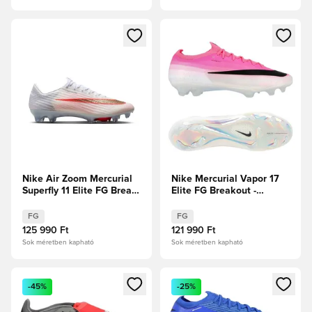
Megnyit egy modált a bejelentkezéshez vagy a tagként való 
Megnyit egy modált a bejelent
Nike Air Zoom Mercurial
Nike Mercurial Vapor 17
Superfly 11 Elite FG Break
Elite FG Breakout -
Em'
Rózsaszín/Fehér/Fekete
FG
FG
125 990 Ft
121 990 Ft
Sok méretben kapható
Sok méretben kapható
Megnyit egy modált a bejelentkezéshez vagy a tagként való 
Megnyit egy modált a bejelent
-45%
-25%