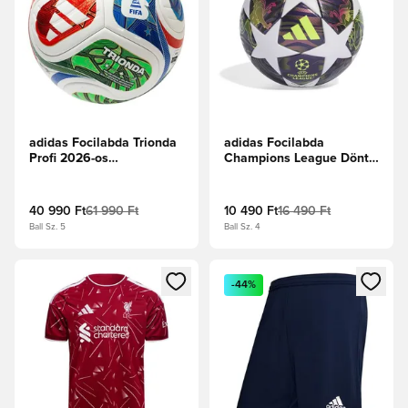
adidas Focilabda Trionda
adidas Focilabda
Profi 2026-os
Champions League Döntő
Világbajnokság
2025/26 Budapest
Meccslabda - Fehér/Solar
League -
Blue/Hi-Res piros/Élénk
Sötétlila/Fehér/Napsárga
40 990 Ft
61 990 Ft
10 490 Ft
16 490 Ft
lime
Ball Sz. 5
Ball Sz. 4
Megnyit egy modált a bejelentkezéshez vagy a tagként való 
Megnyit egy modált a bejelent
-44%