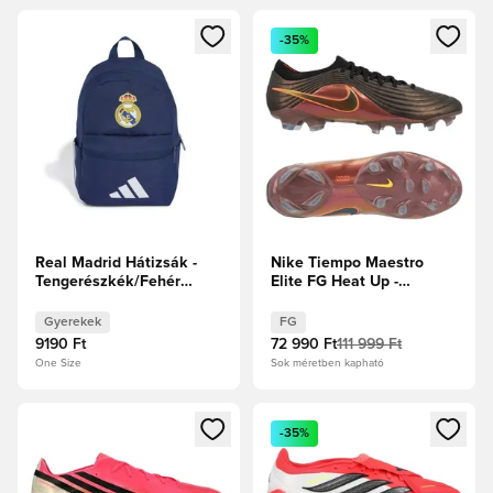
Megnyit egy modált a bejelentkezéshez vagy a tagként való 
Megnyit egy modált a bejelent
-35%
Real Madrid Hátizsák -
Nike Tiempo Maestro
Tengerészkék/Fehér
Elite FG Heat Up -
Gyerek
Fekete/Lézer
narancs/Hyper Crimson
Gyerekek
FG
9190 Ft
72 990 Ft
111 999 Ft
One Size
Sok méretben kapható
Megnyit egy modált a bejelentkezéshez vagy a tagként való 
Megnyit egy modált a bejelent
-35%