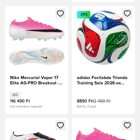
Megnyit egy modált a bejelentkezéshez vagy a tagként való 
Megnyit egy modált a bejelent
-29%
Nike Mercurial Vapor 17
adidas Focilabda Trionda
Elite AG-PRO Breakout -
Training Sala 2026-os
Rózsaszín/Fehér/Fekete
Világbajnokság -
Fehér/Királykék/Tűzpiros
AG
116 490 Ft
8890 Ft
12 490 Ft
Sok méretben kapható
Ball Sz. Futsal
Megnyit egy modált a bejelentkezéshez vagy a tagként való 
Megnyit egy modált a bejelent