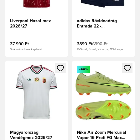
Liverpool Hazai mez
adidas Rövidnadrág
2026/27
Entrada 22 -
Tengerészkék
37 990 Ft
3890 Ft
6990 Ft
Sok méretben kapható
X-Small, Small, X-Large, XX-Large
Megnyit egy modált a bejelentkezéshez vagy a tagként való 
Megnyit egy modált a bejelent
-44%
Magyarország
Nike Air Zoom Mercurial
Vendégmez 2026/27
Vapor 16 Profi FG Max