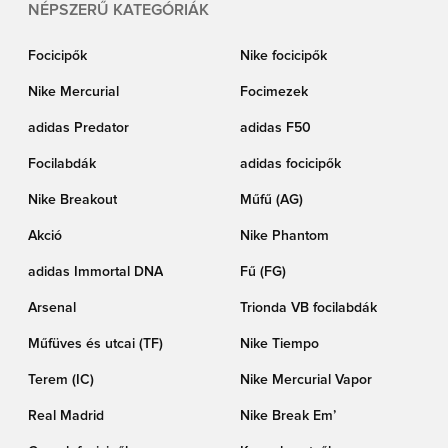
NÉPSZERŰ KATEGÓRIÁK
Focicipők
Nike focicipők
Nike Mercurial
Focimezek
adidas Predator
adidas F50
Focilabdák
adidas focicipők
Nike Breakout
Műfű (AG)
Akció
Nike Phantom
adidas Immortal DNA
Fű (FG)
Arsenal
Trionda VB focilabdák
Műfüves és utcai (TF)
Nike Tiempo
Terem (IC)
Nike Mercurial Vapor
Real Madrid
Nike Break Em’