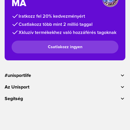
MA
Iratkozz fel 20% kedvezményért
Csatlakozz több mint 2 millió taggal
Xkluzív termékekhez való hozzáférés tagoknak
Csatlakozz ingyen
#unisportlife
Az Unisport
Segítség