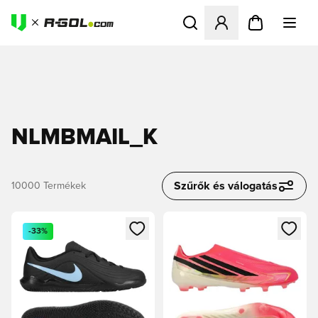
Megnyit egy modált a bejele
NLMBMAIL_K
Szűrők és válogatás
10000
Termékek
Megnyit egy modált a bejelentkezéshez vagy a tagként való 
Megnyit egy modált a bejelent
-33%