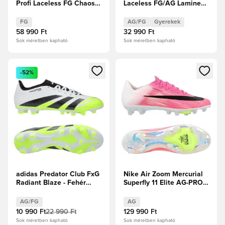
Profi Laceless FG Chaos
Laceless FG/AG Lamine
vs Control
Yamal - Fehér cipők/Core
Black/Élénkpiros Gyerek
FG
AG/FG
Gyerekek
58 990 Ft
32 990 Ft
Sok méretben kapható
Sok méretben kapható
Megnyit egy modált a bejelentkezéshez vagy a tagként való 
Megnyit egy modált a bejelent
-52%
adidas Predator Club FxG
Nike Air Zoom Mercurial
Radiant Blaze - Fehér
Superfly 11 Elite AG-PRO
cipők/Core Black/Lucid
Breakout -
Lemon
Rózsaszín/Fehér/Fekete
AG/FG
AG
10 990 Ft
22 990 Ft
129 990 Ft
Sok méretben kapható
Sok méretben kapható