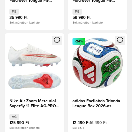
Fold-over Tongue FG
Fold-over Tongue FG
Chaos vs Control
Chaos vs Control
FG
FG
35 990 Ft
59 990 Ft
Sok méretben kapható
Sok méretben kapható
Megnyit egy modált a bejelentkezéshez vagy a tagként való 
Megnyit egy modált a bejelent
-24%
Nike Air Zoom Mercurial
adidas Focilabda Trionda
Superfly 11 Elite AG-PRO
League Box 2026-os
Break Em'
Világbajnokság -
Fehér/Királykék/Hi-Res
AG
piros/Élénk lime
125 990 Ft
12 490 Ft
16 490 Ft
Sok méretben kapható
Ball Sz. 4