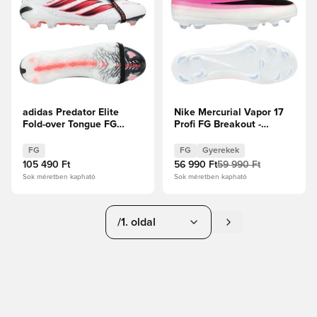
adidas Predator Elite
Nike Mercurial Vapor 17
Fold-over Tongue FG
Profi FG Breakout -
Chaos vs Control
Fehér/Fekete/Hiper
rózsaszín Gyerek
FG
FG
Gyerekek
105 490 Ft
56 990 Ft
59 990 Ft
Sok méretben kapható
Sok méretben kapható
/1. oldal