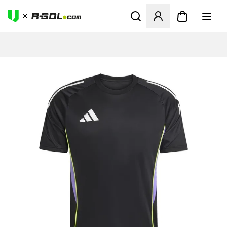
Megnyit egy modált a bejele