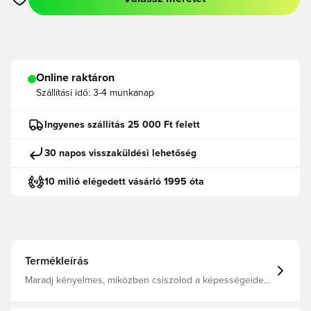
Megnyit egy modált a bejelentkezéshez vagy a tagként való r
Online raktáron
Szállítási idő:
3-4 munkanap
Ingyenes szállítás 25 000 Ft felett
30 napos visszaküldési lehetőség
10 milió elégedett vásárló 1995 óta
Termékleírás
Maradj kényelmes, miközben csiszolod a képességeidet.
A Tiro 25 Competition kollekció részeként ez az adidas
focimez ötvözi a technikai jellemzőket a kényelmes