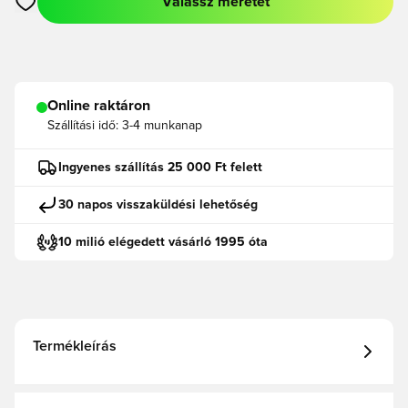
Válassz méretet
Megnyit egy modált a bejelentkezéshez vagy a tagként való r
Online raktáron
Szállítási idő:
3-4 munkanap
Ingyenes szállítás 25 000 Ft felett
30 napos visszaküldési lehetőség
10 milió elégedett vásárló 1995 óta
Termékleírás