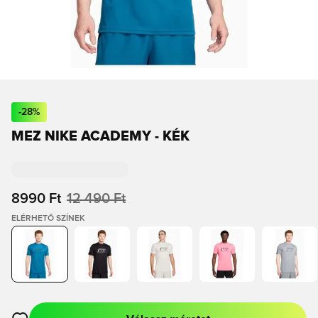
-
28
%
MEZ NIKE ACADEMY - KÉK
8990 Ft
12 490 Ft
ELÉRHETŐ SZÍNEK