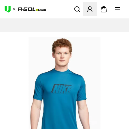
Megnyit egy modált a bejele