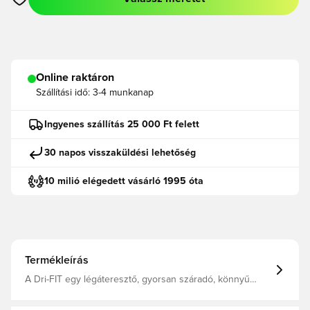
Megnyit egy modált a bejelentkezéshez vagy a tagként való r
Online raktáron
Szállítási idő:
3-4 munkanap
Ingyenes szállítás 25 000 Ft felett
30 napos visszaküldési lehetőség
10 milió elégedett vásárló 1995 óta
Termékleírás
A Dri-FIT egy légáteresztő, gyorsan száradó, könnyű
anyag, amely elvezeti a nedvességet a testről, így
szárazon, kényelmesen és koncentráltan maradhatsz. A