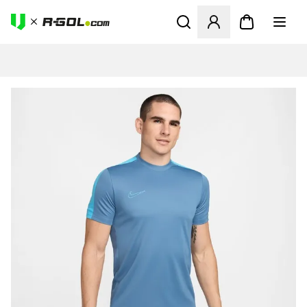
Megnyit egy modált a bejele