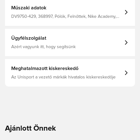
háton és az ujjakon található hálós panelek hozzájárulnak
ahhoz, hogy hűvös maradj. Normál szabás. 100%
Műszaki adatok
poliészterből készült.
DV9750-429, 368997, Pólók, Felnőttek, Nike Academy,
Nike, Férfi, Rövid ujjú, This Product Is Made With 100%
Recycled Polyester Fibers, Kék, Nike Mad Ambition
Ügyfélszolgálat
Azért vagyunk itt, hogy segítsünk
Meghatalmazott kiskereskedő
Az Unisport a vezető márkák hivatalos kiskereskedője
Ajánlott Önnek