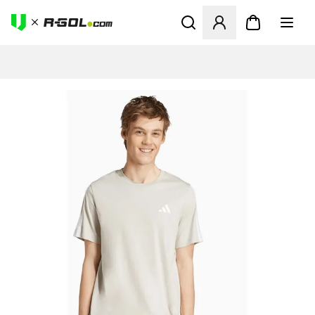
Megnyit egy modált a bejele