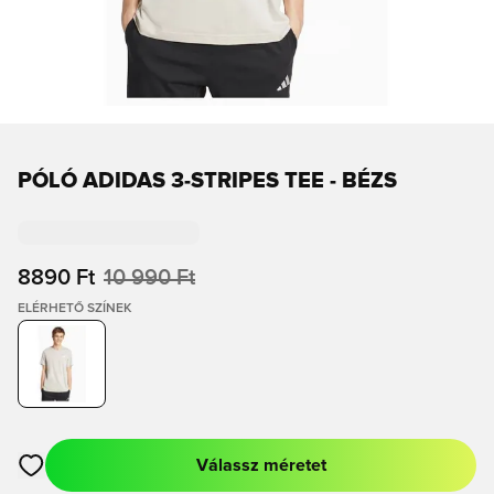
PÓLÓ ADIDAS 3-STRIPES TEE - BÉZS
8890 Ft
10 990 Ft
ELÉRHETŐ SZÍNEK
Válassz méretet
Megnyit egy modált a bejelentkezéshez vagy a tagként való r