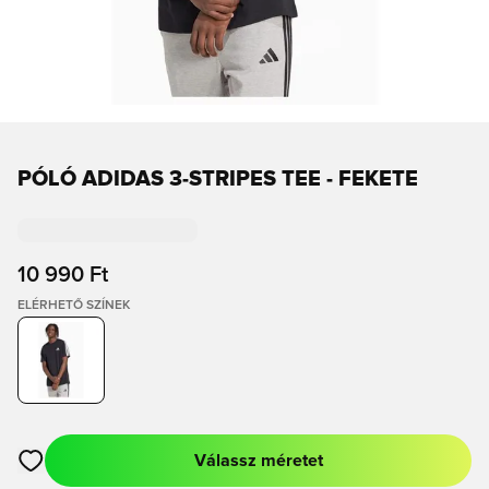
PÓLÓ ADIDAS 3-STRIPES TEE - FEKETE
10 990 Ft
ELÉRHETŐ SZÍNEK
Válassz méretet
Megnyit egy modált a bejelentkezéshez vagy a tagként való r