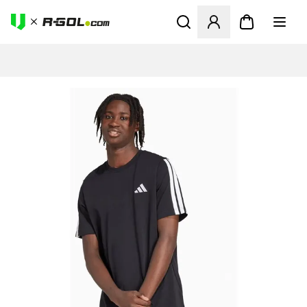
Megnyit egy modált a bejele