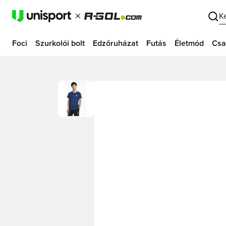
K
Foci
Szurkolói bolt
Edzőruházat
Futás
Életmód
Csa