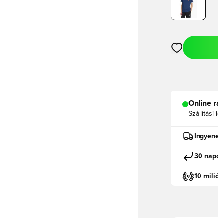
Megnyit egy m
Online r
Szállítási 
Ingyene
30 napo
10 mili