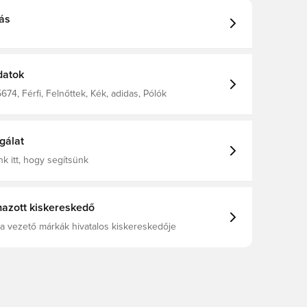
ás
datok
74, Férfi, Felnőttek, Kék, adidas, Pólók
gálat
k itt, hogy segítsünk
azott kiskereskedő
a vezető márkák hivatalos kiskereskedője