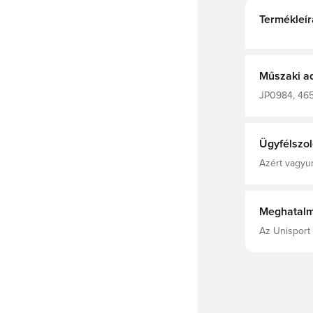
Termékleír
Műszaki a
JP0984, 4656
Ügyfélszol
Azért vagyun
Meghatalm
Az Unisport 