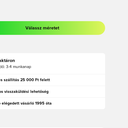
Válassz méretet
odált a bejelentkezéshez vagy a tagként való regisztrációhoz
aktáron
idő:
3-4 munkanap
s szállítás 25 000 Ft felett
s visszaküldési lehetőség
ó elégedett vásárló 1995 óta