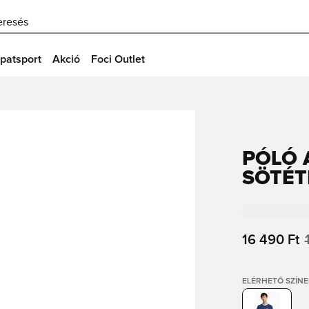
eresés
patsport
Akció
Foci Outlet
PÓLÓ 
SÖTÉT
16 490 Ft
ELÉRHETŐ SZÍNE