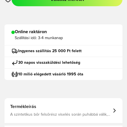
Megnyit egy modált a bejelentkezéshez vagy a tagként való r
Online raktáron
Szállítási idő:
3-4 munkanap
Ingyenes szállítás 25 000 Ft felett
30 napos visszaküldési lehetőség
10 milió elégedett vásárló 1995 óta
Termékleírás
A szintetikus bőr felsőrész viselés során puhábbá válik,
és egyedi, vintage karaktert kap. Az orr-részen és az
oldalakon lévő perforációk gondoskodnak a megfelelő