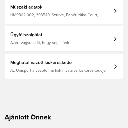
szellőzésről. A gumitalp tartós tapadást nyújt. A párnázott,
alacsony szár elegáns megjelenést biztosít és kényelmes
Műszaki adatok
viselet.
HM9862-002, 393549, Szürke, Fehér, Nike Court,
Sneaker, Nike, Férfi, Felnőttek, Bőr
Ügyfélszolgálat
Azért vagyunk itt, hogy segítsünk
Meghatalmazott kiskereskedő
Az Unisport a vezető márkák hivatalos kiskereskedője
Ajánlott Önnek