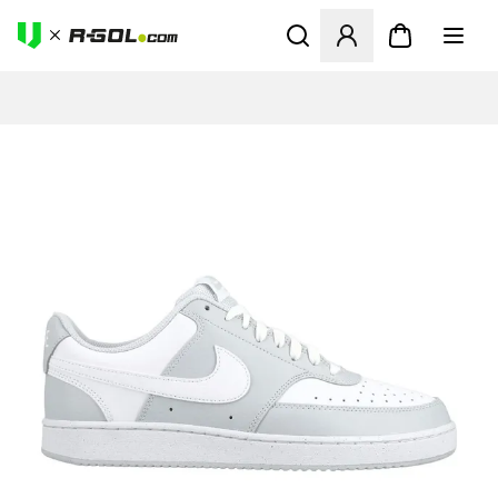
Megnyit egy modált a bejele