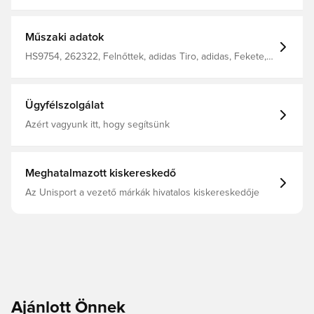
ban újrahasznosított poliészter vászon anyag Cipzáras
oldalzseb Szellőző hálós cipőrekesz Állítható, párnázott
vállpánt Strapabíró, megerősített alj
Műszaki adatok
HS9754, 262322, Felnőttek, adidas Tiro, adidas, Fekete,
Férfi, Sporttáska
Ügyfélszolgálat
Azért vagyunk itt, hogy segítsünk
Meghatalmazott kiskereskedő
Az Unisport a vezető márkák hivatalos kiskereskedője
Ajánlott Önnek