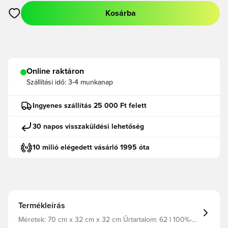
Kosárba
Megnyit egy modált a bejelentkezéshez vagy a tagként való r
Online raktáron
Szállítási idő:
3-4 munkanap
Ingyenes szállítás 25 000 Ft felett
30 napos visszaküldési lehetőség
10 milió elégedett vásárló 1995 óta
Termékleírás
Méretek: 70 cm x 32 cm x 32 cm Űrtartalom: 62 l 100%-