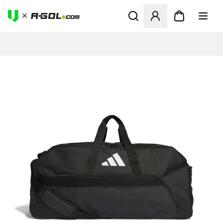
Megnyit egy modált a bejele