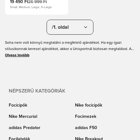
19 490 Ft
26 999 Ft
Small, Medium, Large, X-Large
/1. oldal
Soha nem volt könnyű megtalálni a megfelelő ajándékot. Ha egy igazi
stílusikonnak keresel ajándékot, akkor a Unisportnál biztosan megtalálod. A
sportfelszerelések mellett stílusos sportolóknak is kínálunk sportruházatot.
Olvass tovább
Fedezd fel az adidas, Nike, PUMA, New Balance és sok más márka kínálatát.
Kedvező árak és gyors szállítás a Unisportnál.
NÉPSZERŰ KATEGÓRIÁK
Focicipők
Nike focicipők
Nike Mercurial
Focimezek
adidas Predator
adidas F50
Focilabdák
Nike Breakout