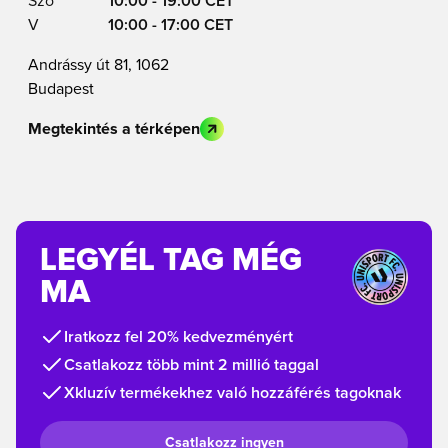
Szo
10:00 - 19:00 CET
V
10:00 - 17:00 CET
Andrássy út 81, 1062
Budapest
Megtekintés a térképen
LEGYÉL TAG MÉG
MA
Iratkozz fel 20% kedvezményért
Csatlakozz több mint 2 millió taggal
Xkluzív termékekhez való hozzáférés tagoknak
Csatlakozz ingyen