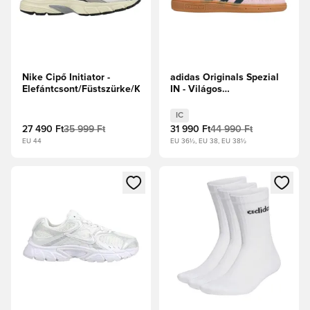
Nike Cipő Initiator -
adidas Originals Spezial
Elefántcsont/Füstszürke/Kókusztej
IN - Világos
rózsaszín/Sarkvidéki
éjszaka
IC
27 490 Ft
35 999 Ft
31 990 Ft
44 990 Ft
EU 44
EU 36½, EU 38, EU 38½
Megnyit egy modált a bejelentkezéshez vagy a tagként való 
Megnyit egy modált a bejelent