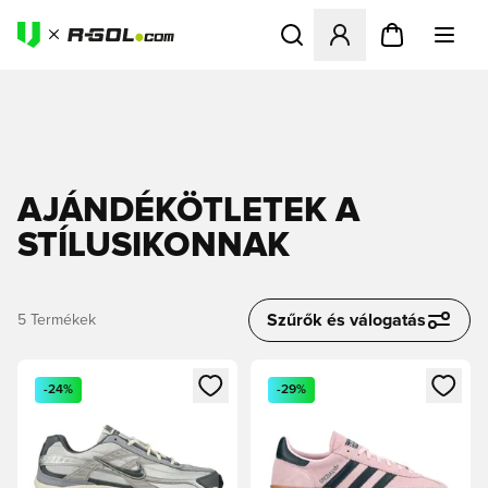
Megnyit egy modált a bejele
AJÁNDÉKÖTLETEK A
STÍLUSIKONNAK
Szűrők és válogatás
5
Termékek
Megnyit egy modált a bejelentkezéshez vagy a tagként való 
Megnyit egy modált a bejelent
-24%
-29%