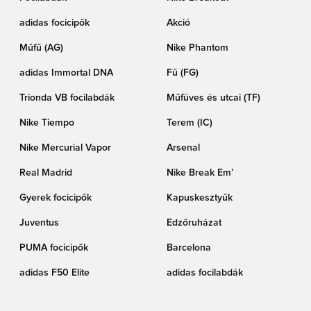
adidas focicipők
Akció
Műfű (AG)
Nike Phantom
adidas Immortal DNA
Fű (FG)
Trionda VB focilabdák
Műfüves és utcai (TF)
Nike Tiempo
Terem (IC)
Nike Mercurial Vapor
Arsenal
Real Madrid
Nike Break Em’
Gyerek focicipők
Kapuskesztyűk
Juventus
Edzőruházat
PUMA focicipők
Barcelona
adidas F50 Elite
adidas focilabdák