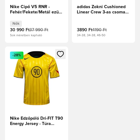
Nike Cipő V5 RNR -
adidas Zokni Cushioned
Fehér/Fekete/Metál ezüst
Linear Crew 3-as csomag
Női
- Fehér/Fekete
Nők
30 990 Ft
37 990 Ft
3890 Ft
4190 Ft
Sok méretben kapható
34-38, 34-38, 46-50
Megnyit egy modált a bejelentkezéshez vagy a tagként való 
-28%
Nike Edzőpóló Dri-FIT T90
Energy Jersey - Túra
sárga/Fekete/Sport
piros/Fekete