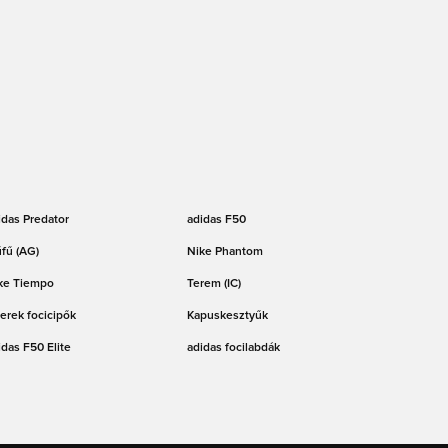
idas Predator
adidas F50
fű (AG)
Nike Phantom
ke Tiempo
Terem (IC)
erek focicipők
Kapuskesztyűk
idas F50 Elite
adidas focilabdák