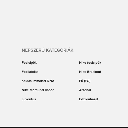
NÉPSZERŰ KATEGÓRIÁK
Focicipők
Nike focicipők
Focilabdák
Nike Breakout
adidas Immortal DNA
Fű (FG)
Nike Mercurial Vapor
Arsenal
Juventus
Edzőruházat