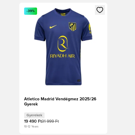
Megnyit egy modált a bejelentkezéshez vagy a tagkén
-39%
Atletico Madrid Vendégmez 2025/26
Gyerek
Gyerekek
19 490 Ft
31 999 Ft
10-12 Years