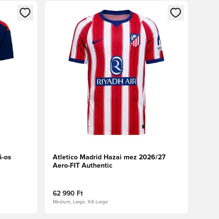
oz
tkezéshez vagy a tagként való regisztrációhoz
Megnyit egy modált a bejelentkezéshez vagy a tag
6-os
Atletico Madrid Hazai mez 2026/27
Aero-FIT Authentic
62 990 Ft
Medium, Large, XX-Large