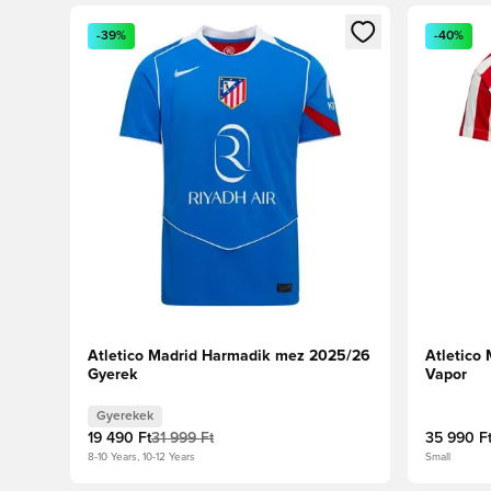
Megnyit egy modált a bejelentkezéshez vagy a tagkén
Megnyit e
-39%
-40%
Atletico Madrid Harmadik mez 2025/26
Atletico
Gyerek
Vapor
Gyerekek
19 490 Ft
31 999 Ft
35 990 F
8-10 Years, 10-12 Years
Small