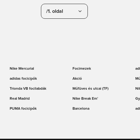
/1. oldal
Nike Mercurial
Focimezek
ad
adidas focicipők
Akció
Mű
Trionda VB focilabdák
Műfüves és utcai (TF)
Ni
Real Madrid
Nike Break Em’
Gy
PUMA focicipők
Barcelona
ad