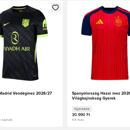
t való regisztrációhoz
gy modált a bejelentkezéshez vagy a tagként való regisztrációh
Megnyit egy modált a bejelen
 Madrid Vendégmez 2026/27
Spanyolország Hazai mez 202
Világbajnokság Gyerek
Gyerekek
30 990 Ft
n kapható
6-8 Years