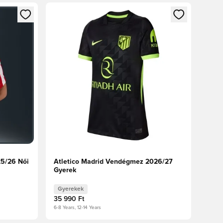
oz
tkezéshez vagy a tagként való regisztrációhoz
Megnyit egy modált a bejelentkezéshez vagy a tag
25/26 Női
Atletico Madrid Vendégmez 2026/27
Gyerek
Gyerekek
35 990 Ft
6-8 Years, 12-14 Years