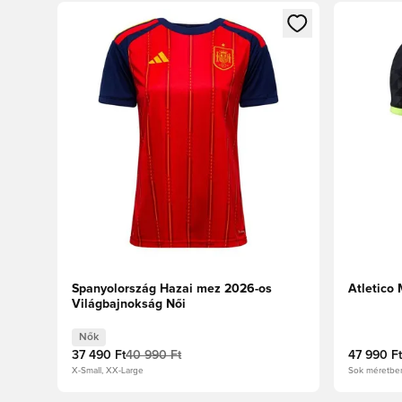
Megnyit egy modált a bejelentkezéshez vagy a tagkén
Megnyit e
Spanyolország Hazai mez 2026-os
Atletico
Világbajnokság Női
Nők
37 490 Ft
40 990 Ft
47 990 Ft
X-Small, XX-Large
Sok méretbe