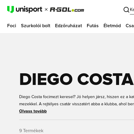
K
Foci
Szurkolói bolt
Edzőruházat
Futás
Életmód
Csa
DIEGO COSTA
Diego Costa focimezt keresel? Jó helyen jársz, hiszen ez a ka
mezekkel. A rejtélyes csatár visszatért abba a klubba, ahol b
Ligában szereplő Atlético Madridhoz. Ha már akkor is Diego Cos
Olvass tovább
Atlético Madrid mezeknek Diego Costa felirattal, és ha ez nem 
spanyol válogatott mez jobban illik hozzád? Rendeld meg onlin
9
Termékek