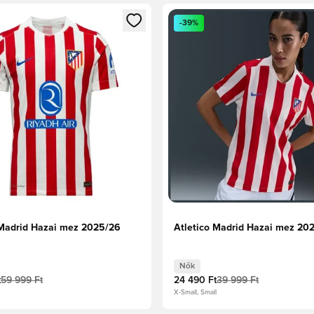
t való regisztrációhoz
gy modált a bejelentkezéshez vagy a tagként való regisztrációh
Megnyit egy modált a bejelen
-39%
 Madrid Hazai mez 2025/26
Atletico Madrid Hazai mez 20
Nők
t
59 999 Ft
24 490 Ft
39 999 Ft
X-Small, Small