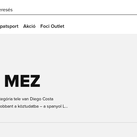
eresés
patsport
Akció
Foci Outlet
 MEZ
tegória tele van Diego Costa
erobbant a köztudatba – a spanyol La
ta rajongó voltál, örülni fogsz az
nyerte el a tetszésed, talán egy
e a Unisporttól!