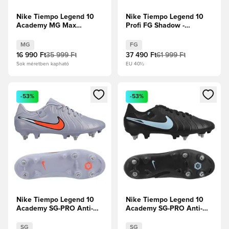
Nike Tiempo Legend 10
Nike Tiempo Legend 10
Academy MG Max
Profi FG Shadow -
Voltage - Volt/Fekete
Fekete/Jégkék
MG
FG
16 990 Ft
35 999 Ft
37 490 Ft
61 999 Ft
Sok méretben kapható
EU 40½
Megnyit egy modált a bejelentkezéshez vagy a tagként való 
Megnyit egy modált a bejelent
-53%
-53%
Nike Tiempo Legend 10
Nike Tiempo Legend 10
Academy SG-PRO Anti-
Academy SG-PRO Anti-
Clog Scary Good - Blue
Clog Shadow -
Eclipse/Fekete
Fekete/Jégkék
SG
SG