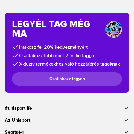
LEGYÉL TAG MÉG
MA
Iratkozz fel 20% kedvezményért
Csatlakozz több mint 2 millió taggal
Xkluzív termékekhez való hozzáférés tagoknak
Csatlakozz ingyen
#unisportlife
Az Unisport
Segítség