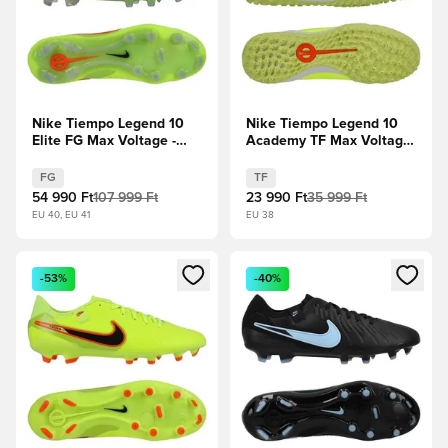
Nike Tiempo Legend 10
Nike Tiempo Legend 10
Elite FG Max Voltage -
Academy TF Max Voltage
Volt/Fekete
- Volt/Fekete
FG
TF
54 990 Ft
107 999 Ft
23 990 Ft
35 999 Ft
EU 40, EU 41
EU 38
Megnyit egy modált a bejelentkezéshez vagy a tagként való 
Megnyit egy modált a bejelent
-53%
-40%