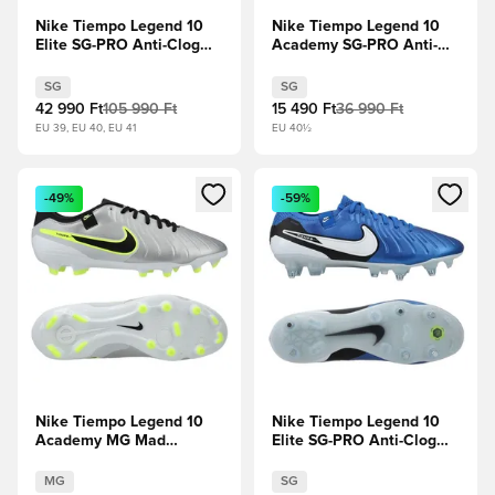
Nike Tiempo Legend 10
Nike Tiempo Legend 10
Elite SG-PRO Anti-Clog
Academy SG-PRO Anti-
Mad Voltage - Metál
Clog Mad Voltage - Metál
ezüst/Fekete/Volt
ezüst/Fekete/Volt
SG
SG
42 990 Ft
105 990 Ft
15 490 Ft
36 990 Ft
EU 39, EU 40, EU 41
EU 40½
Megnyit egy modált a bejelentkezéshez vagy a tagként való 
Megnyit egy modált a bejelent
-49%
-59%
Nike Tiempo Legend 10
Nike Tiempo Legend 10
Academy MG Mad
Elite SG-PRO Anti-Clog
Voltage - Metál
Mad Ambition -
ezüst/Fekete/Volt
Szárnyalj/Fehér
MG
SG