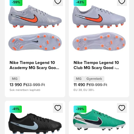
-59%
-43%
Nike Tiempo Legend 10
Nike Tiempo Legend 10
Academy MG Scary Good
Club MG Scary Good -
- Blue Eclipse/Fekete
Blue Eclipse/Fekete
Gyerek
MG
MG
Gyerekek
13 990 Ft
33 999 Ft
11 490 Ft
19 999 Ft
Sok méretben kapható
EU 38, EU 38½
Megnyit egy modált a bejelentkezéshez vagy a tagként való 
Megnyit egy modált a bejelent
-41%
-39%