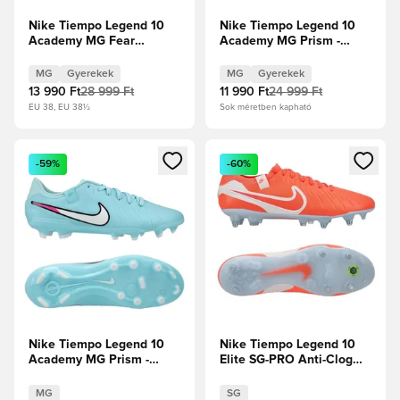
Nike Tiempo Legend 10
Nike Tiempo Legend 10
Academy MG Fear
Academy MG Prism -
Nothing -
Copa/Fehér Gyerek
Stadionzöld/Sötét
MG
Gyerekek
MG
Gyerekek
obszidián Gyerek
13 990 Ft
28 999 Ft
11 990 Ft
24 999 Ft
EU 38, EU 38½
Sok méretben kapható
Megnyit egy modált a bejelentkezéshez vagy a tagként való 
Megnyit egy modált a bejelent
-59%
-60%
Nike Tiempo Legend 10
Nike Tiempo Legend 10
Academy MG Prism -
Elite SG-PRO Anti-Clog
Copa/Fehér
Mad Energy - Hot
Lava/Fehér
MG
SG