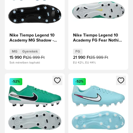
Nike Tiempo Legend 10
Nike Tiempo Legend 10
Academy MG Shadow -
Academy FG Fear Nothing
Fekete/Jégkék Gyerek
- Stadionzöld/Sötét
obszidián
MG
Gyerekek
FG
15 990 Ft
26 999 Ft
21 990 Ft
35 999 Ft
Sok méretben kapható
EU 42½, EU 44½
Megnyit egy modált a bejelentkezéshez vagy a tagként való 
Megnyit egy modált a bejelent
-52%
-52%