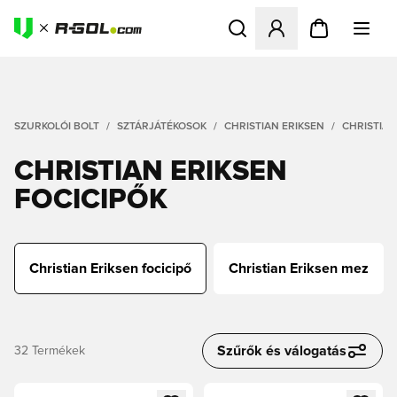
Megnyit egy modált a bejele
SZURKOLÓI BOLT
SZTÁRJÁTÉKOSOK
CHRISTIAN ERIKSEN
CHRISTIAN
CHRISTIAN ERIKSEN
FOCICIPŐK
Christian Eriksen focicipő
Christian Eriksen mez
Szűrők és válogatás
32
Termékek