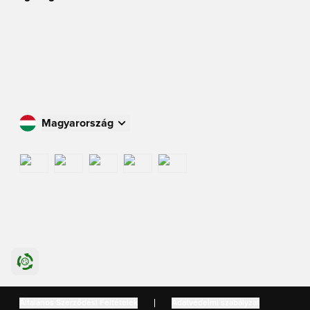
Magyarország
Vásároljon az Ön országában
International
US
Danmark
Általános Szerződési Feltételek
Adatvédelmi szabályzat