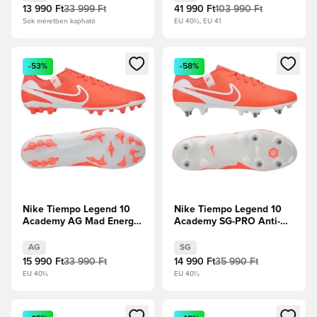
13 990 Ft
33 999 Ft
41 990 Ft
103 990 Ft
Sok méretben kapható
EU 40½, EU 41
Megnyit egy modált a bejelentkezéshez vagy a tagként való 
Megnyit egy modált a bejelent
-53%
-58%
Nike Tiempo Legend 10
Nike Tiempo Legend 10
Academy AG Mad Energy
Academy SG-PRO Anti-
- Hot Lava/Fehér
Clog Mad Energy - Hot
Lava/Fehér
AG
SG
15 990 Ft
33 990 Ft
14 990 Ft
35 990 Ft
EU 40½
EU 40½
Megnyit egy modált a bejelentkezéshez vagy a tagként való 
Megnyit egy modált a bejelent