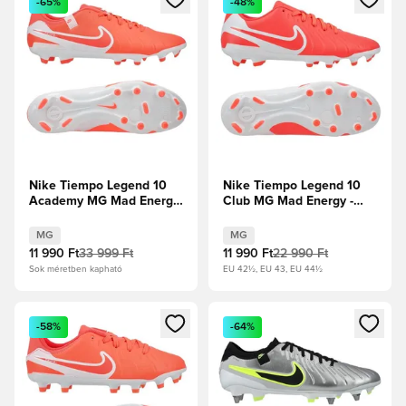
-65%
-48%
Nike Tiempo Legend 10
Nike Tiempo Legend 10
Academy MG Mad Energy
Club MG Mad Energy -
- Hot Lava/Fehér
Hot Lava/Fehér
MG
MG
11 990 Ft
33 999 Ft
11 990 Ft
22 990 Ft
Sok méretben kapható
EU 42½, EU 43, EU 44½
Megnyit egy modált a bejelentkezéshez vagy a tagként való 
Megnyit egy modált a bejelent
-58%
-64%