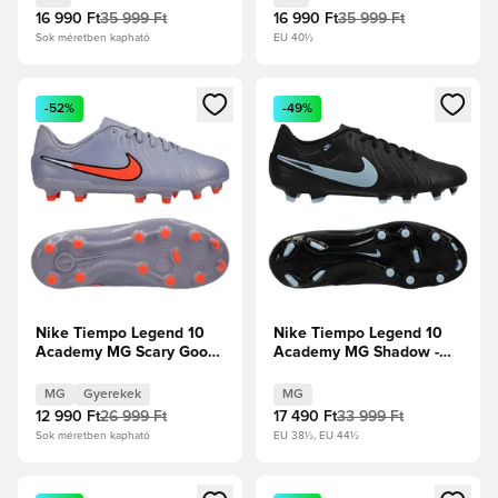
16 990 Ft
35 999 Ft
16 990 Ft
35 999 Ft
Sok méretben kapható
EU 40½
Megnyit egy modált a bejelentkezéshez vagy a tagként való 
Megnyit egy modált a bejelent
-52%
-49%
Nike Tiempo Legend 10
Nike Tiempo Legend 10
Academy MG Scary Good
Academy MG Shadow -
- Blue Eclipse/Fekete
Fekete/Jégkék
Gyerek
MG
Gyerekek
MG
12 990 Ft
26 999 Ft
17 490 Ft
33 999 Ft
Sok méretben kapható
EU 38½, EU 44½
Megnyit egy modált a bejelentkezéshez vagy a tagként való 
Megnyit egy modált a bejelent