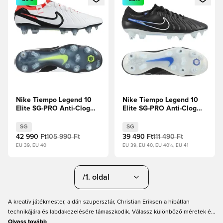
Nike Tiempo Legend 10
Nike Tiempo Legend 10
Elite SG-PRO Anti-Clog
Elite SG-PRO Anti-Clog
Ready -
Shadow -
Fehér/Fekete/Bíborvörös
Fekete/Króm/Hyper Royal
SG
SG
42 990 Ft
105 990 Ft
39 490 Ft
111 490 Ft
EU 39, EU 40
EU 39, EU 40, EU 40½, EU 41
/1. oldal
A kreatív játékmester, a dán szupersztár, Christian Eriksen a hibátlan
technikájára és labdakezelésére támaszkodik. Válassz különböző méretek és
dizájnok közül, és emeld új szintre a játékodat. Nálunk gyors a szállítás –
Olvass tovább