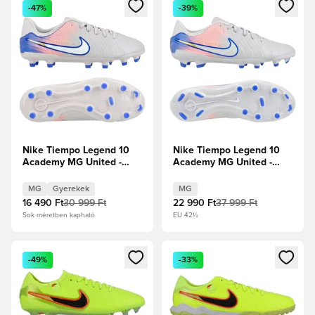
Megnyit egy modált a bejelentkezéshez vagy a tagként való 
Megnyit egy modált a bejelent
-47%
-39%
Nike Tiempo Legend 10
Nike Tiempo Legend 10
Academy MG United -
Academy MG United -
Mély szürke/Racer Blue
Mély szürke/Racer Blue
Gyerek
MG
Gyerekek
MG
16 490 Ft
30 999 Ft
22 990 Ft
37 999 Ft
Sok méretben kapható
EU 42½
Megnyit egy modált a bejelentkezéshez vagy a tagként való 
Megnyit egy modált a bejelent
-49%
-33%