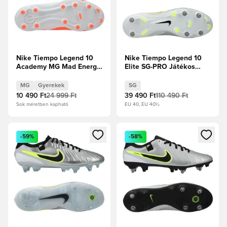
Nike Tiempo Legend 10
Nike Tiempo Legend 10
Academy MG Mad Energy
Elite SG-PRO Játékos
- Hot Lava/Fehér Gyerek
verzió Mad Voltage -
Metál ezüst/Fekete/Volt
MG
Gyerekek
SG
10 490 Ft
24 999 Ft
39 490 Ft
110 490 Ft
Sok méretben kapható
EU 40, EU 40½
Megnyit egy modált a bejelentkezéshez vagy a tagként való 
Megnyit egy modált a bejelent
-59%
-58%