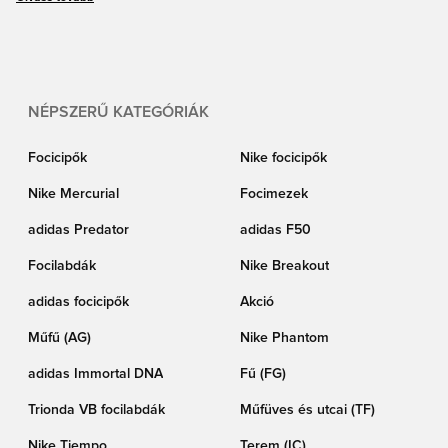
akárcsak Eriksen.
NÉPSZERŰ KATEGÓRIÁK
Focicipők
Nike focicipők
Nike Mercurial
Focimezek
adidas Predator
adidas F50
Focilabdák
Nike Breakout
adidas focicipők
Akció
Műfű (AG)
Nike Phantom
adidas Immortal DNA
Fű (FG)
Trionda VB focilabdák
Műfüves és utcai (TF)
Nike Tiempo
Terem (IC)