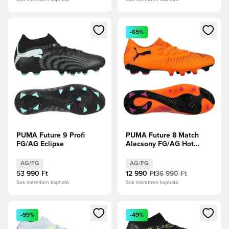
Megnyit egy modált a bejelentkezéshez vagy a tagként való 
Megnyit egy modált a bejelent
-65%
PUMA Future 9 Profi
PUMA Future 8 Match
FG/AG Eclipse
Alacsony FG/AG Hot
Pursuit - Tüzes
Hőség/PUMA
AG/FG
AG/FG
Fekete/Ravish
53 990 Ft
12 990 Ft
36 990 Ft
Sok méretben kapható
Sok méretben kapható
Megnyit egy modált a bejelentkezéshez vagy a tagként való 
Megnyit egy modált a bejelent
-59%
-49%