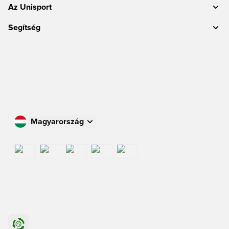
Az Unisport
Segítség
Magyarország
Vásároljon az Ön országában
International