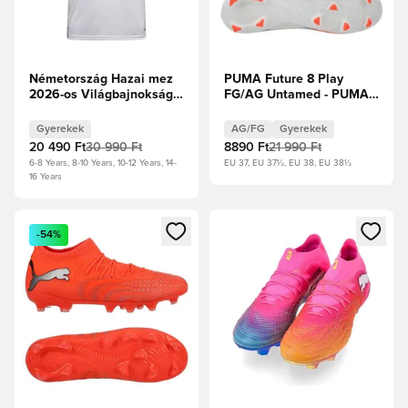
Németország Hazai mez
PUMA Future 8 Play
2026-os Világbajnokság
FG/AG Untamed - PUMA
Gyerek
Fehér/PUMA Fekete/Izzó
piros Gyerek
Gyerekek
AG/FG
Gyerekek
20 490 Ft
30 990 Ft
8890 Ft
21 990 Ft
6-8 Years, 8-10 Years, 10-12 Years, 14-
EU 37, EU 37½, EU 38, EU 38½
16 Years
Megnyit egy modált a bejelentkezéshez vagy a tagként való 
Megnyit egy modált a bejelent
-54%