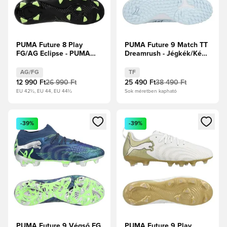
PUMA Future 8 Play
PUMA Future 9 Match TT
FG/AG Eclipse - PUMA
Dreamrush - Jégkék/Kék
Fekete/Fizzy Light/Zöld
ékszer
pálya
AG/FG
TF
12 990 Ft
26 990 Ft
25 490 Ft
38 490 Ft
EU 42½, EU 44, EU 44½
Sok méretben kapható
Megnyit egy modált a bejelentkezéshez vagy a tagként való 
Megnyit egy modált a bejelent
-39%
-39%
PUMA Future 9 Végső FG
PUMA Future 9 Play