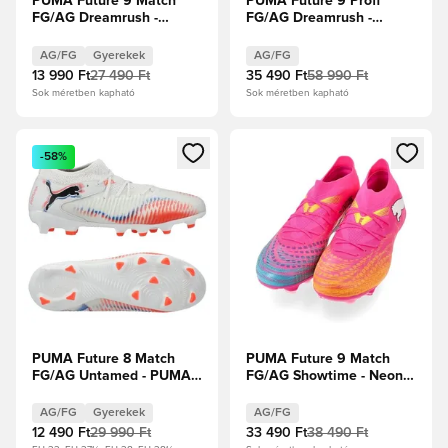
PUMA Future 9 Match
PUMA Future 9 Profi
FG/AG Dreamrush -
FG/AG Dreamrush -
Jégkék/Kék ékszer
Jégkék/Kék ékszer
Gyerek
AG/FG
Gyerekek
AG/FG
13 990 Ft
27 490 Ft
35 490 Ft
58 990 Ft
Sok méretben kapható
Sok méretben kapható
Megnyit egy modált a bejelentkezéshez vagy a tagként való 
Megnyit egy modált a bejelent
-58%
PUMA Future 8 Match
PUMA Future 9 Match
FG/AG Untamed - PUMA
FG/AG Showtime - Neon
Fehér/PUMA Fekete/Izzó
rózsaszín/Sun Stream/
piros Gyerek
Élénk türkiz/PUMA Fehér
AG/FG
Gyerekek
AG/FG
12 490 Ft
29 990 Ft
33 490 Ft
38 490 Ft