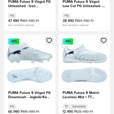
PUMA Future 9 Végső FG
PUMA Future 9 Végső
Unleashed - Izzó
Low Cut FG Unleashed -
piros/PUMA Fehér/PUMA
Izzó piros/PUMA
Fekete/Puma ezüst
Fehér/PUMA
FG
FG
Fekete/Puma ezüst
47 490 Ft
94 490 Ft
38 490 Ft
94 490 Ft
Sok méretben kapható
Sok méretben kapható
Megnyit egy modált a bejelentkezéshez vagy a tagként való 
Megnyit egy modált a bejelent
-30%
-51%
PUMA Future 9 Végső FG
PUMA Future 9 Match
Dreamrush - Jégkék/Kék
Laceless Mid + TT
ékszer
Dreamrush - Jégkék/Kék
ékszer Gyerek
FG
TF
Gyerekek
66 990 Ft
95 490 Ft
12 490 Ft
25 490 Ft