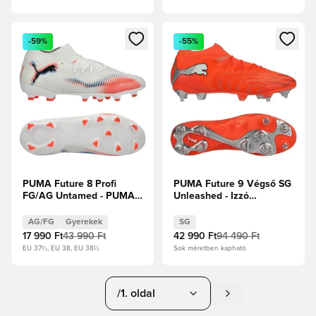
Megnyit egy modált a bejelentkezéshez vagy a tagként való 
Megnyit egy modált a bejelent
-59%
-55%
PUMA Future 8 Profi
PUMA Future 9 Végső SG
FG/AG Untamed - PUMA
Unleashed - Izzó
Fehér/PUMA Fekete/Izzó
piros/PUMA Fehér/PUMA
piros Gyerek
Fekete/Puma ezüst
AG/FG
Gyerekek
SG
17 990 Ft
43 990 Ft
42 990 Ft
94 490 Ft
EU 37½, EU 38, EU 38½
Sok méretben kapható
/1. oldal