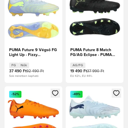
PUMA Future 9 Végső FG
PUMA Future 8 Match
Light Up - Fizzy
FG/AG Eclipse - PUMA
Light/Jégkék/Intenzív
Fekete/Fizzy Light/Zöld
Levendula Női
pálya
FG
Nők
AG/FG
37 490 Ft
92 490 Ft
19 490 Ft
37 990 Ft
Sok méretben kapható
EU 42½, EU 44½
Megnyit egy modált a bejelentkezéshez vagy a tagként való 
Megnyit egy modált a bejelent
-52%
-49%