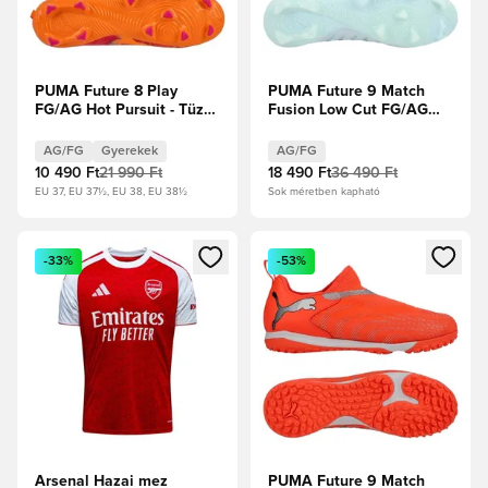
PUMA Future 8 Play
PUMA Future 9 Match
FG/AG Hot Pursuit - Tüzes
Fusion Low Cut FG/AG
Hőség/PUMA
Dreamrush - Jégkék/Kék
Fekete/Ravish Gyerek
ékszer
AG/FG
Gyerekek
AG/FG
10 490 Ft
21 990 Ft
18 490 Ft
36 490 Ft
EU 37, EU 37½, EU 38, EU 38½
Sok méretben kapható
Megnyit egy modált a bejelentkezéshez vagy a tagként való 
Megnyit egy modált a bejelent
-33%
-53%
Arsenal Hazai mez
PUMA Future 9 Match