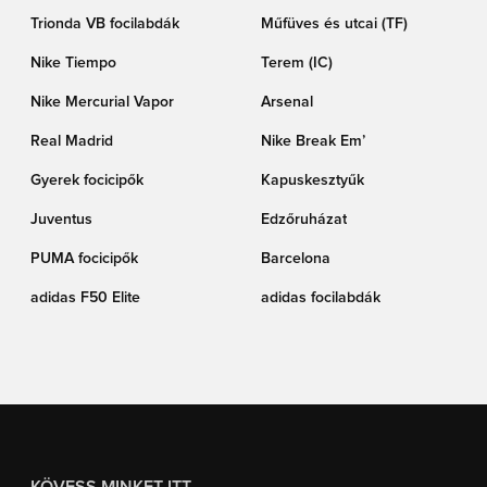
Trionda VB focilabdák
Műfüves és utcai (TF)
Nike Tiempo
Terem (IC)
Nike Mercurial Vapor
Arsenal
Real Madrid
Nike Break Em’
Gyerek focicipők
Kapuskesztyűk
Juventus
Edzőruházat
PUMA focicipők
Barcelona
adidas F50 Elite
adidas focilabdák