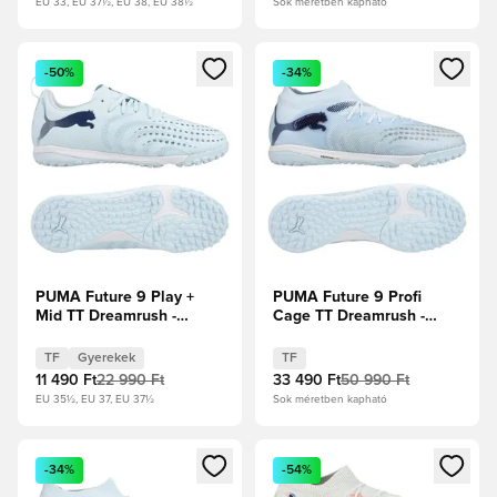
EU 33, EU 37½, EU 38, EU 38½
Sok méretben kapható
Megnyit egy modált a bejelentkezéshez vagy a tagként való 
Megnyit egy modált a bejelent
-50%
-34%
PUMA Future 9 Play +
PUMA Future 9 Profi
Mid TT Dreamrush -
Cage TT Dreamrush -
Jégkék/Kék ékszer
Jégkék/Kék ékszer
Gyerek
TF
Gyerekek
TF
11 490 Ft
22 990 Ft
33 490 Ft
50 990 Ft
EU 35½, EU 37, EU 37½
Sok méretben kapható
Megnyit egy modált a bejelentkezéshez vagy a tagként való 
Megnyit egy modált a bejelent
-34%
-54%