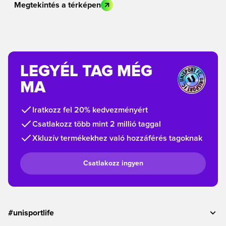
Megtekintés a térképen
LEGYÉL TAG MÉG
MA
Iratkozz fel 20% kedvezményért
Csatlakozz több mint 2 millió taggal
Xkluzív termékekhez való hozzáférés tagoknak
Csatlakozz ingyen
#unisportlife