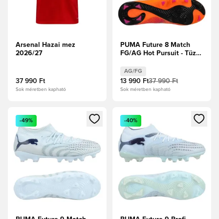
Arsenal Hazai mez
PUMA Future 8 Match
2026/27
FG/AG Hot Pursuit - Tüzes
Hőség/PUMA
Fekete/Ravish
AG/FG
37 990 Ft
13 990 Ft
37 990 Ft
Sok méretben kapható
Sok méretben kapható
Megnyit egy modált a bejelentkezéshez vagy a tagként való 
Megnyit egy modált a bejelent
-49%
-40%