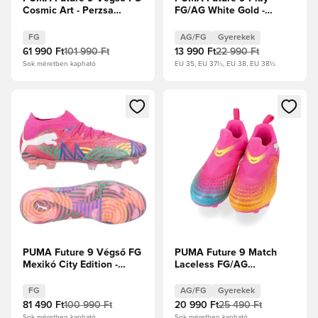
Cosmic Art - Perzsa
FG/AG White Gold -
kék/Zöld gekkó/Puma
PUMA Fehér/Metál
ezüst Limitált kiadás
arany/PUMA Fekete
FG
AG/FG
Gyerekek
Gyerek
61 990 Ft
101 990 Ft
13 990 Ft
22 990 Ft
Sok méretben kapható
EU 35, EU 37½, EU 38, EU 38½
Megnyit egy modált a bejelentkezéshez vagy a tagként való 
Megnyit egy modált a bejelent
PUMA Future 9 Végső FG
PUMA Future 9 Match
Mexikó City Edition -
Laceless FG/AG
Ravish/Fűzöld/Versenykék/Tűzsárga
Showtime - Neon
rózsaszín/Sun Stream/
FG
AG/FG
Gyerekek
Élénk türkiz/PUMA Fehér
81 490 Ft
100 990 Ft
20 990 Ft
25 490 Ft
Gyerek
Sok méretben kapható
Sok méretben kapható