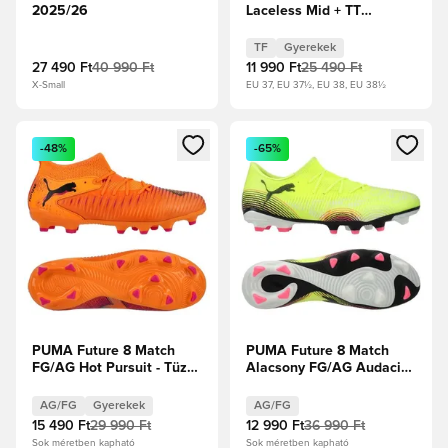
2025/26
Laceless Mid + TT
Unleashed - Izzó
piros/PUMA Fehér/PUMA
TF
Gyerekek
Fekete/Puma ezüst
27 490 Ft
40 990 Ft
11 990 Ft
25 490 Ft
Gyerek
X-Small
EU 37, EU 37½, EU 38, EU 38½
Megnyit egy modált a bejelentkezéshez vagy a tagként való 
Megnyit egy modált a bejelent
-48%
-65%
PUMA Future 8 Match
PUMA Future 8 Match
FG/AG Hot Pursuit - Tüzes
Alacsony FG/AG Audacity
Hőség/PUMA
- Figyelmeztető
Fekete/Ravish Gyerek
sárga/PUMA
AG/FG
Gyerekek
AG/FG
Fekete/Napfényes
15 490 Ft
29 990 Ft
12 990 Ft
36 990 Ft
Sok méretben kapható
Sok méretben kapható