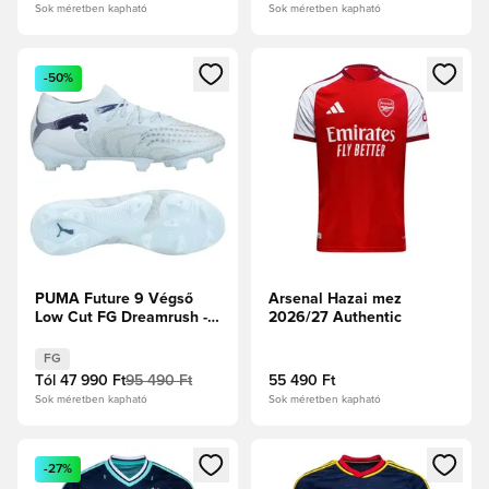
Sok méretben kapható
Sok méretben kapható
Megnyit egy modált a bejelentkezéshez vagy a tagként való 
Megnyit egy modált a bejelent
-50%
PUMA Future 9 Végső
Arsenal Hazai mez
Low Cut FG Dreamrush -
2026/27 Authentic
Jégkék/Kék ékszer
FG
Tól
47 990 Ft
95 490 Ft
55 490 Ft
Sok méretben kapható
Sok méretben kapható
Megnyit egy modált a bejelentkezéshez vagy a tagként való 
Megnyit egy modált a bejelent
-27%