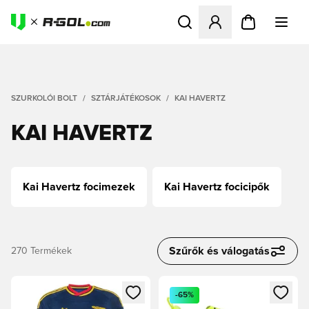
Megnyit egy modált a bejele
SZURKOLÓI BOLT
SZTÁRJÁTÉKOSOK
KAI HAVERTZ
KAI HAVERTZ
Kai Havertz focimezek
Kai Havertz focicipők
Szűrők és válogatás
270
Termékek
Megnyit egy modált a bejelentkezéshez vagy a tagként való 
Megnyit egy modált a bejelent
-65%