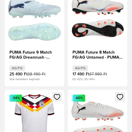
PUMA Future 9 Match
PUMA Future 8 Match
FG/AG Dreamrush -
FG/AG Untamed - PUMA
Jégkék/Kék ékszer
Fehér/PUMA Fekete/Izzó
piros
AG/FG
AG/FG
25 490 Ft
38 490 Ft
17 490 Ft
37 990 Ft
Sok méretben kapható
EU 42½, EU 44½
Megnyit egy modált a bejelentkezéshez vagy a tagként való 
Megnyit egy modált a bejelent
-34%
-60%