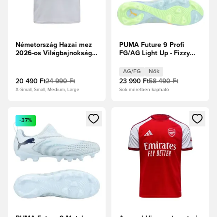
Németország Hazai mez
PUMA Future 9 Profi
2026-os Világbajnokság
FG/AG Light Up - Fizzy
Fan Edition
Light/Jégkék/Intenzív
Levendula Női
AG/FG
Nők
20 490 Ft
24 990 Ft
23 990 Ft
58 490 Ft
X-Small, Small, Medium, Large
Sok méretben kapható
Megnyit egy modált a bejelentkezéshez vagy a tagként való 
Megnyit egy modált a bejelent
-37%