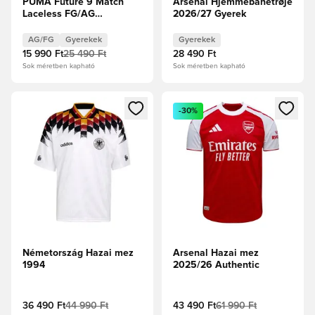
PUMA Future 9 Match
Arsenal Hjemmebanetrøje
Laceless FG/AG
2026/27 Gyerek
Dreamrush - Jégkék/Kék
ékszer Gyerek
AG/FG
Gyerekek
Gyerekek
15 990 Ft
25 490 Ft
28 490 Ft
Sok méretben kapható
Sok méretben kapható
Megnyit egy modált a bejelentkezéshez vagy a tagként való 
Megnyit egy modált a bejelent
-30%
Németország Hazai mez
Arsenal Hazai mez
1994
2025/26 Authentic
36 490 Ft
44 990 Ft
43 490 Ft
61 990 Ft