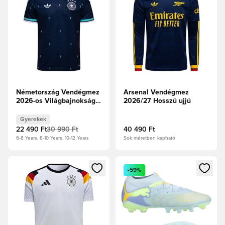
Németország Vendégmez
Arsenal Vendégmez
2026-os Világbajnokság
2026/27 Hosszú ujjú
Gyerek
Gyerekek
22 490 Ft
30 990 Ft
40 490 Ft
6-8 Years, 8-10 Years, 10-12 Years
Sok méretben kapható
Megnyit egy modált a bejelentkezéshez vagy a tagként való 
Megnyit egy modált a bejelent
-59%