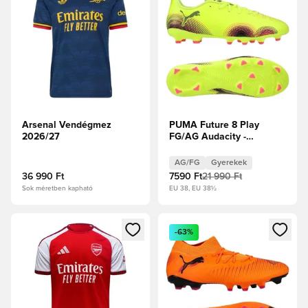
Arsenal Vendégmez
PUMA Future 8 Play
2026/27
FG/AG Audacity -
Figyelmeztető
sárga/PUMA
AG/FG
Gyerekek
Fekete/Napfényes Gyerek
36 990 Ft
7590 Ft
21 990 Ft
Sok méretben kapható
EU 38, EU 38½
Megnyit egy modált a bejelentkezéshez vagy a tagként való 
Megnyit egy modált a bejelent
-63%