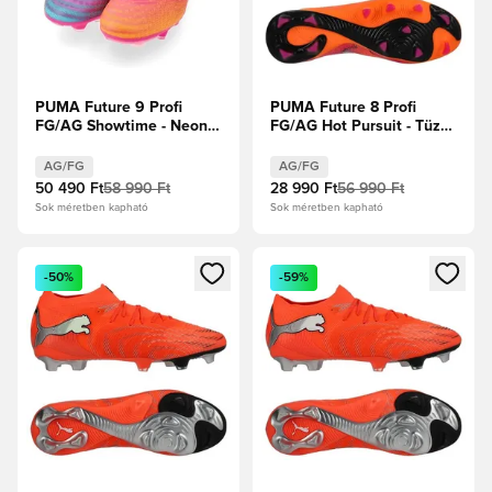
PUMA Future 9 Profi
PUMA Future 8 Profi
FG/AG Showtime - Neon
FG/AG Hot Pursuit - Tüzes
rózsaszín/Sun Stream/
Hőség/PUMA
Élénk türkiz/PUMA Fehér
Fekete/Ravish
AG/FG
AG/FG
50 490 Ft
58 990 Ft
28 990 Ft
56 990 Ft
Sok méretben kapható
Sok méretben kapható
Megnyit egy modált a bejelentkezéshez vagy a tagként való 
Megnyit egy modált a bejelent
-50%
-59%