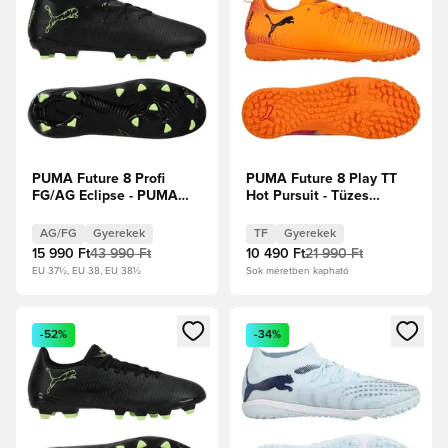
PUMA Future 8 Profi
PUMA Future 8 Play TT
FG/AG Eclipse - PUMA
Hot Pursuit - Tüzes
Fekete/Fizzy Light/Zöld
Hőség/PUMA
pálya Gyerek
Fekete/Ravish Gyerek
AG/FG
Gyerekek
TF
Gyerekek
15 990 Ft
43 990 Ft
10 490 Ft
21 990 Ft
EU 37½, EU 38, EU 38½
Sok méretben kapható
Megnyit egy modált a bejelentkezéshez vagy a tagként való 
Megnyit egy modált a bejelent
-52%
-34%