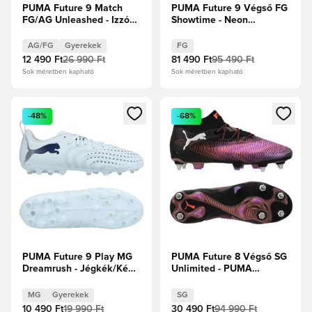
PUMA Future 9 Match
PUMA Future 9 Végső FG
FG/AG Unleashed - Izzó
Showtime - Neon
piros/PUMA Fehér/PUMA
rózsaszín/Sun Stream/
Fekete/Puma ezüst
Élénk türkiz/PUMA Fehér
AG/FG
Gyerekek
FG
Gyerek
12 490 Ft
26 990 Ft
81 490 Ft
95 490 Ft
Sok méretben kapható
Sok méretben kapható
Megnyit egy modált a bejelentkezéshez vagy a tagként való 
Megnyit egy modált a bejelent
-48%
-68%
PUMA Future 9 Play MG
PUMA Future 8 Végső SG
Dreamrush - Jégkék/Kék
Unlimited - PUMA
ékszer Gyerek
Fekete/PUMA Fehér/Izzó
piros
MG
Gyerekek
SG
10 490 Ft
19 990 Ft
30 490 Ft
94 990 Ft