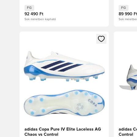
FG
FG
92 490 Ft
89 990 F
Sok méretben kapható
Sok méretbe
Megnyit egy modált a bejelentkezéshez vagy a tagkén
Megnyit e
adidas Copa Pure IV Elite Laceless AG
adidas C
Chaos vs Control
Control