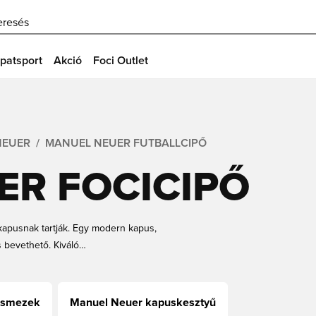
eresés
patsport
Akció
Foci Outlet
NEUER
MANUEL NEUER FUTBALLCIPŐ
ER FOCICIPŐ
kapusnak tartják. Egy modern kapus,
s bevethető. Kiváló
 mindig passzopciót jelent a védők
etne segíteni a védőinek,
r focicipők gyerekeknek és
usmezek
Manuel Neuer kapuskesztyű
ne még ma!