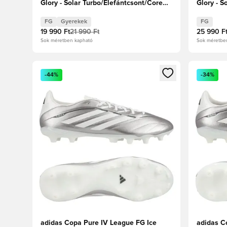
Glory - Solar Turbo/Elefántcsont/Core
Glory - S
Black Gyerek
Black
FG
Gyerekek
FG
19 990 Ft
21 990 Ft
25 990 F
Sok méretben kapható
Sok méretbe
Megnyit egy modált a bejelentkezéshez vagy a tagkén
Megnyit e
-44%
-34%
adidas Copa Pure IV League FG Ice
adidas C