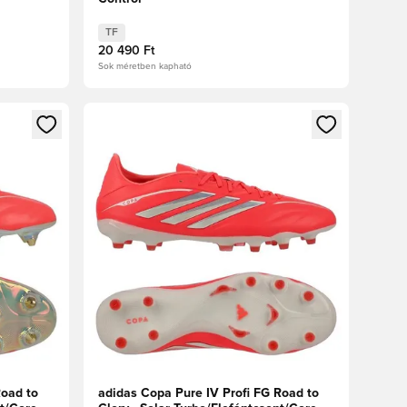
TF
20 490 Ft
Sok méretben kapható
oz
tkezéshez vagy a tagként való regisztrációhoz
Megnyit egy modált a bejelentkezéshez vagy a tag
Road to
adidas Copa Pure IV Profi FG Road to