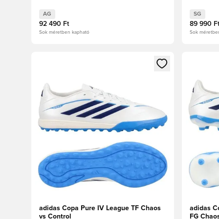
AG
SG
92 490 Ft
89 990 F
Sok méretben kapható
Sok méretbe
Megnyit egy modált a bejelentkezéshez vagy a tagkén
Megnyit e
adidas Copa Pure IV League TF Chaos
adidas C
vs Control
FG Chaos