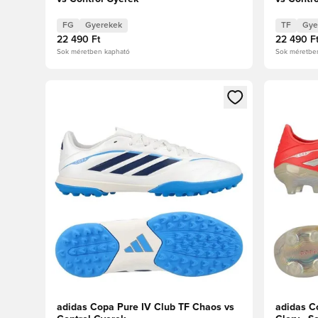
FG
Gyerekek
TF
Gye
22 490 Ft
22 490 F
Sok méretben kapható
Sok méretbe
Megnyit egy modált a bejelentkezéshez vagy a tagkén
Megnyit e
adidas Copa Pure IV Club TF Chaos vs
adidas C