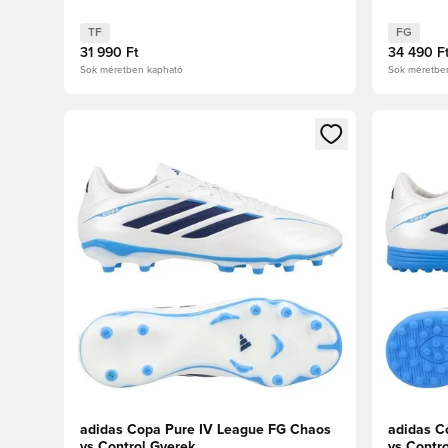
TF
FG
31 990 Ft
34 490 F
Sok méretben kapható
Sok méretbe
Megnyit egy modált a bejelentkezéshez vagy a tagkén
Megnyit e
adidas Copa Pure IV League FG Chaos
adidas C
vs Control Gyerek
vs Contr