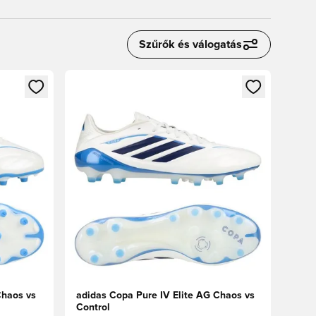
Szűrők és válogatás
oz
tkezéshez vagy a tagként való regisztrációhoz
Megnyit egy modált a bejelentkezéshez vagy a tag
Chaos vs
adidas Copa Pure IV Elite AG Chaos vs
Control