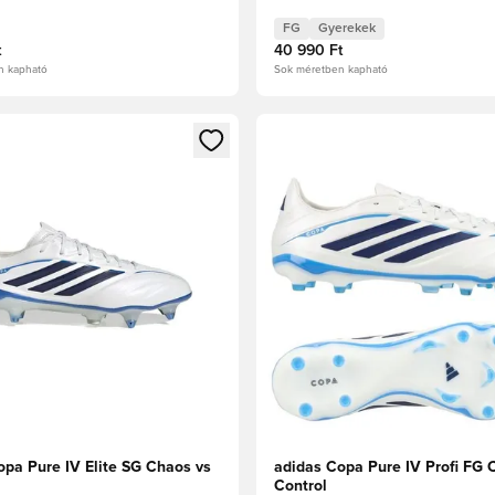
FG
Gyerekek
t
40 990 Ft
n kapható
Sok méretben kapható
t való regisztrációhoz
gy modált a bejelentkezéshez vagy a tagként való regisztrációh
Megnyit egy modált a bejelen
opa Pure IV Elite SG Chaos vs
adidas Copa Pure IV Profi FG 
Control