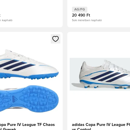
AG/FG
t
20 490 Ft
n kapható
Sok méretben kapható
t való regisztrációhoz
gy modált a bejelentkezéshez vagy a tagként való regisztrációh
Megnyit egy modált a bejelen
opa Pure IV League TF Chaos
adidas Copa Pure IV League 
ol Gyerek
vs Control