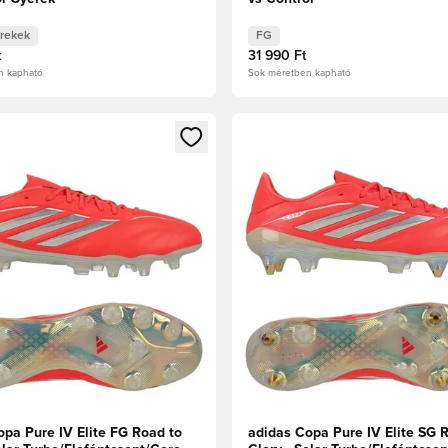
rekek
FG
t
31 990 Ft
n kapható
Sok méretben kapható
t való regisztrációhoz
gy modált a bejelentkezéshez vagy a tagként való regisztrációh
Megnyit egy modált a bejelen
opa Pure IV Elite FG Road to
adidas Copa Pure IV Elite SG 