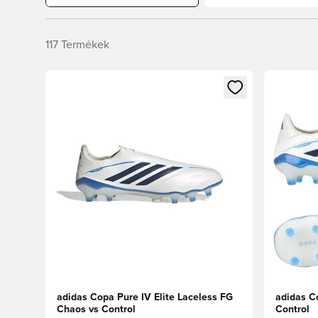
117
Termékek
Megnyit egy modált a bejelentkezéshez vagy a tagkén
Megnyit e
adidas Copa Pure IV Elite Laceless FG
adidas C
Chaos vs Control
Control