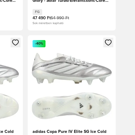
nt/Core
Glory - Solar Turbo/Elefántcsont/Core
Black
FG
47 490 Ft
54 990 Ft
Sok méretben kapható
oz
tkezéshez vagy a tagként való regisztrációhoz
Megnyit egy modált a bejelentkezéshez vagy a tag
-40%
ce Cold
adidas Copa Pure IV Elite SG Ice Cold