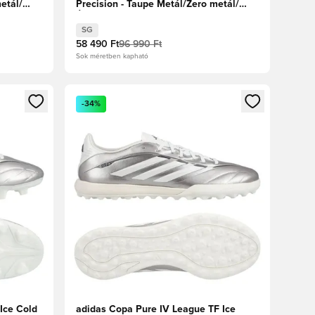
etál/
Precision - Taupe Metál/Zero metál/
Éjszakai metál
SG
58 490 Ft
96 990 Ft
Sok méretben kapható
oz
tkezéshez vagy a tagként való regisztrációhoz
Megnyit egy modált a bejelentkezéshez vagy a tag
-34%
Ice Cold
adidas Copa Pure IV League TF Ice