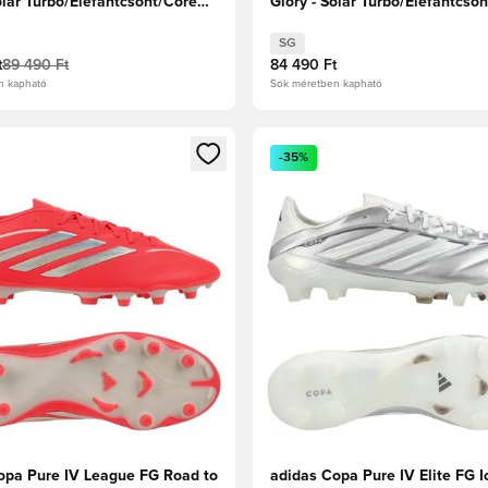
olar Turbo/Elefántcsont/Core
Glory - Solar Turbo/Elefántcso
Black
SG
t
89 490 Ft
84 490 Ft
n kapható
Sok méretben kapható
t való regisztrációhoz
gy modált a bejelentkezéshez vagy a tagként való regisztrációh
Megnyit egy modált a bejelen
-35%
opa Pure IV League FG Road to
adidas Copa Pure IV Elite FG I