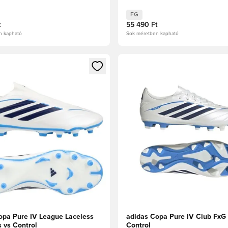
FG
t
55 490 Ft
n kapható
Sok méretben kapható
t való regisztrációhoz
gy modált a bejelentkezéshez vagy a tagként való regisztrációh
Megnyit egy modált a bejelen
opa Pure IV League Laceless
adidas Copa Pure IV Club FxG
 vs Control
Control