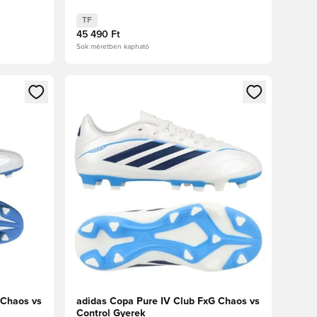
TF
45 490 Ft
Sok méretben kapható
oz
tkezéshez vagy a tagként való regisztrációhoz
Megnyit egy modált a bejelentkezéshez vagy a tag
 Chaos vs
adidas Copa Pure IV Club FxG Chaos vs
Control Gyerek