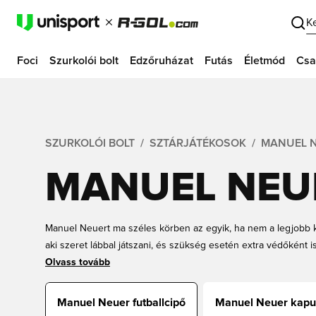
K
Foci
Szurkolói bolt
Edzőruházat
Futás
Életmód
Csa
SZURKOLÓI BOLT
SZTÁRJÁTÉKOSOK
MANUEL 
MANUEL NEU
Manuel Neuert ma széles körben az egyik, ha nem a legjobb 
aki szeret lábbal játszani, és szükség esetén extra védőként i
labdakezelésének és ügyes érintéseinek köszönhetően Neuer
Olvass tovább
számára. Te is olyan kapus vagy, aki Neuerhez hasonlóan szer
ugyanazokban a focicipőkben? Az Unisportnál kaphatók Neue
Manuel Neuer futballcipő
Manuel Neuer kap
felnőtteknek. Rendeld meg új Manuel Neuer focicipődet onli