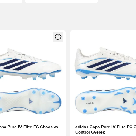
t való regisztrációhoz
gy modált a bejelentkezéshez vagy a tagként való regisztrációh
Megnyit egy modált a bejelen
opa Pure IV Elite FG Chaos vs
adidas Copa Pure IV Elite FG 
Control Gyerek