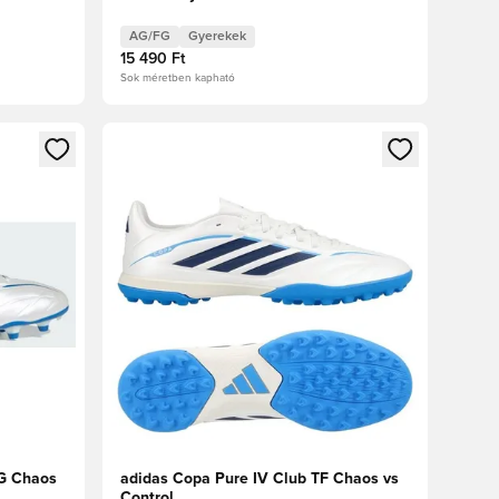
AG/FG
Gyerekek
15 490 Ft
Sok méretben kapható
oz
tkezéshez vagy a tagként való regisztrációhoz
Megnyit egy modált a bejelentkezéshez vagy a tag
FG Chaos
adidas Copa Pure IV Club TF Chaos vs
Control