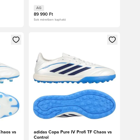
AG
89 990 Ft
Sok méretben kapható
oz
tkezéshez vagy a tagként való regisztrációhoz
Megnyit egy modált a bejelentkezéshez vagy a tag
Chaos vs
adidas Copa Pure IV Profi TF Chaos vs
Control