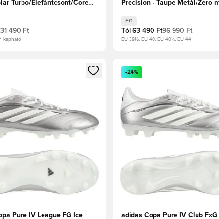
olar Turbo/Elefántcsont/Core
Precision - Taupe Metál/Zero m
Éjszakai metál
FG
t
31 490 Ft
Tól
63 490 Ft
96 990 Ft
n kapható
EU 39½, EU 40, EU 40½, EU 44
t való regisztrációhoz
gy modált a bejelentkezéshez vagy a tagként való regisztrációh
Megnyit egy modált a bejelen
-24%
opa Pure IV League FG Ice
adidas Copa Pure IV Club FxG 