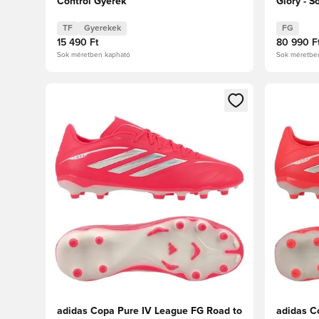
Control Gyerek
Glory - S
Black
TF
Gyerekek
FG
15 490 Ft
80 990 F
Sok méretben kapható
Sok méretbe
Megnyit egy modált a bejelentkezéshez vagy a tagkén
Megnyit e
adidas Copa Pure IV League FG Road to
adidas C