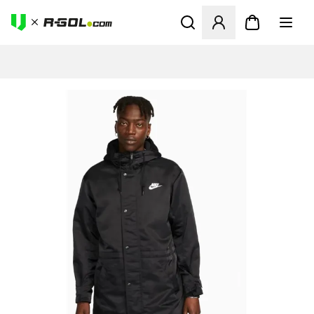
Megnyit egy modált a bejele