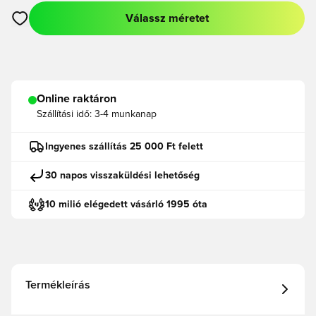
Válassz méretet
Megnyit egy modált a bejelentkezéshez vagy a tagként való r
Online raktáron
Szállítási idő:
3-4 munkanap
Ingyenes szállítás 25 000 Ft felett
30 napos visszaküldési lehetőség
10 milió elégedett vásárló 1995 óta
Termékleírás