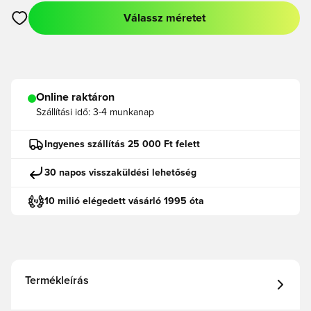
Válassz méretet
Megnyit egy modált a bejelentkezéshez vagy a tagként való r
Online raktáron
Szállítási idő:
3-4 munkanap
Ingyenes szállítás 25 000 Ft felett
30 napos visszaküldési lehetőség
10 milió elégedett vásárló 1995 óta
Termékleírás