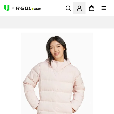
Megnyit egy modált a bejele