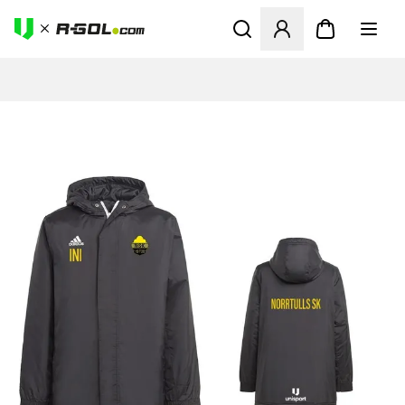
Megnyit egy modált a bejele