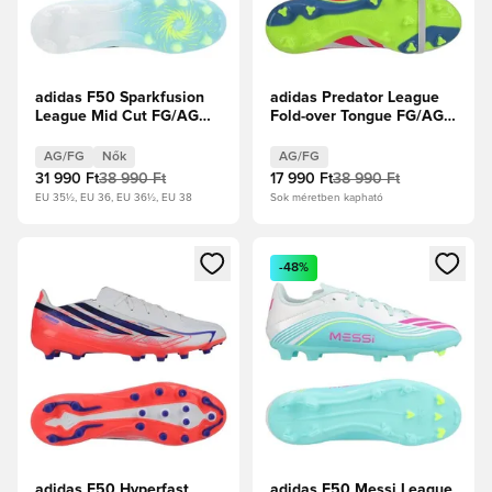
adidas F50 Sparkfusion
adidas Predator League
League Mid Cut FG/AG
Fold-over Tongue FG/AG
Ice Cold Precision -
Celestial Victory - Fehér
Mandulakék/Homokgyöngy/
cipők/Élénk
AG/FG
Nők
AG/FG
Élénksárga Női
rózsaszín/Lucid Lemon
31 990 Ft
38 990 Ft
17 990 Ft
38 990 Ft
EU 35½, EU 36, EU 36½, EU 38
Sok méretben kapható
Megnyit egy modált a bejelentkezéshez vagy a tagként való 
Megnyit egy modált a bejelent
-48%
adidas F50 Hyperfast
adidas F50 Messi League