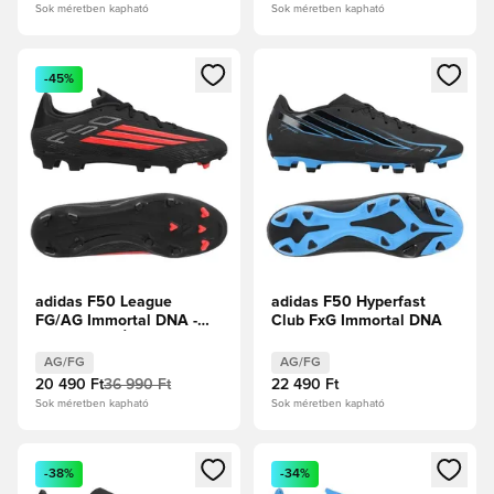
Sok méretben kapható
Sok méretben kapható
Megnyit egy modált a bejelentkezéshez vagy a tagként való 
Megnyit egy modált a bejelent
-45%
adidas F50 League
adidas F50 Hyperfast
FG/AG Immortal DNA -
Club FxG Immortal DNA
Core Black/Élénkpiros
AG/FG
AG/FG
20 490 Ft
36 990 Ft
22 490 Ft
Sok méretben kapható
Sok méretben kapható
Megnyit egy modált a bejelentkezéshez vagy a tagként való 
Megnyit egy modált a bejelent
-38%
-34%