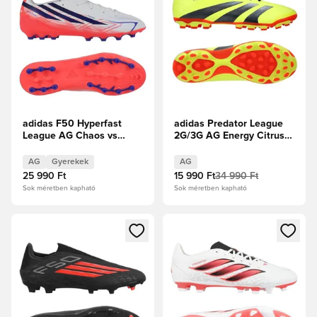
adidas F50 Hyperfast
adidas Predator League
League AG Chaos vs
2G/3G AG Energy Citrus -
Control Gyerek
Napsárga/Core
Black/Napvörös
AG
Gyerekek
AG
25 990 Ft
15 990 Ft
34 990 Ft
Sok méretben kapható
Sok méretben kapható
Megnyit egy modált a bejelentkezéshez vagy a tagként való 
Megnyit egy modált a bejelent