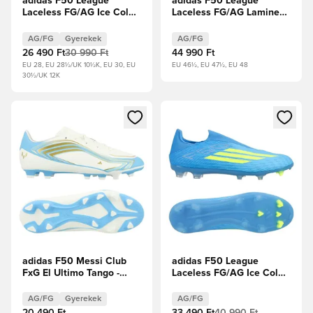
adidas F50 League
adidas F50 League
Laceless FG/AG Ice Cold
Laceless FG/AG Lamine
Precision - Lucid Ray
Yamal - Fehér cipők/Core
Blue/Napsárga/Világos
Black/Élénkpiros
AG/FG
Gyerekek
AG/FG
szolgálati akva Gyerek
26 490 Ft
30 990 Ft
44 990 Ft
EU 28, EU 28½/UK 10½K, EU 30, EU
EU 46½, EU 47½, EU 48
30½/UK 12K
Megnyit egy modált a bejelentkezéshez vagy a tagként való 
Megnyit egy modált a bejelent
adidas F50 Messi Club
adidas F50 League
FxG El Ultimo Tango -
Laceless FG/AG Ice Cold
Elefántcsont/Félénk kék
Precision - Lucid Ray
ragyogás/Icey Blue
Blue/Napsárga/Világos
AG/FG
Gyerekek
AG/FG
Gyerek
szolgálati akva