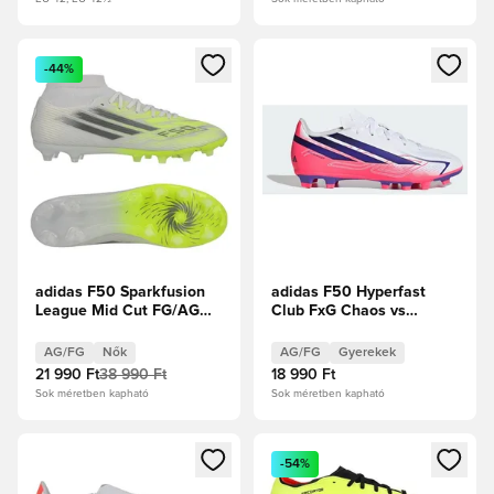
Megnyit egy modált a bejelentkezéshez vagy a tagként való 
Megnyit egy modált a bejelent
-44%
adidas F50 Sparkfusion
adidas F50 Hyperfast
League Mid Cut FG/AG
Club FxG Chaos vs
Born For Goals - Fehér
Control Gyerek
cipők/Vasfém/Élénksárga
AG/FG
Nők
AG/FG
Gyerekek
Női
21 990 Ft
38 990 Ft
18 990 Ft
Sok méretben kapható
Sok méretben kapható
Megnyit egy modált a bejelentkezéshez vagy a tagként való 
Megnyit egy modált a bejelent
-54%