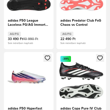
adidas F50 League
adidas Predator Club FxG
Laceless FG/AG Immortal
Chaos vs Control
DNA - Core Black/
Élénkpiros
AG/FG
AG/FG
33 490 Ft
40 990 Ft
22 490 Ft
Sok méretben kapható
Sok méretben kapható
Megnyit egy modált a bejelentkezéshez vagy a tagként való 
Megnyit egy modált a bejelent
-39%
adidas F50 Hyperfast
adidas Copa Pure IV Club