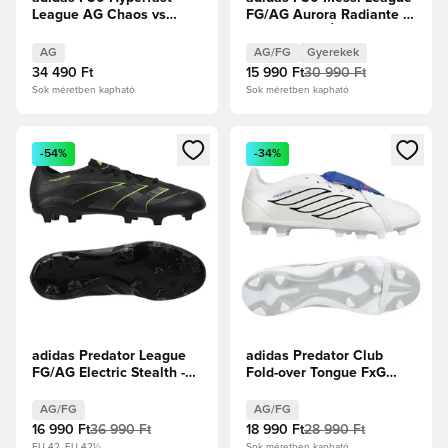
League AG Chaos vs
FG/AG Aurora Radiante -
Control
Fehér cipők/Élénk
rózsaszín/Flash Aqua
AG
AG/FG
Gyerekek
Gyerek
34 490 Ft
15 990 Ft
30 990 Ft
Sok méretben kapható
Sok méretben kapható
Megnyit egy modált a bejelentkezéshez vagy a tagként való 
Megnyit egy modált a bejelent
-54%
-34%
adidas Predator League
adidas Predator Club
FG/AG Electric Stealth -
Fold-over Tongue FxG
Core Black/Karbon/Lucid
Icon Takeover - Fehér
Lemon
cipők/Zero
AG/FG
AG/FG
metál/Királykék
16 990 Ft
36 990 Ft
18 990 Ft
28 990 Ft
EU 42, EU 42½
Sok méretben kapható