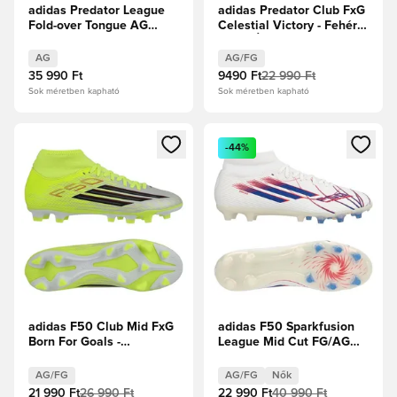
adidas Predator League
adidas Predator Club FxG
Fold-over Tongue AG
Celestial Victory - Fehér
Chaos vs Control
cipők/Élénk
rózsaszín/Lucid Lemon
AG
AG/FG
35 990 Ft
9490 Ft
22 990 Ft
Sok méretben kapható
Sok méretben kapható
Megnyit egy modált a bejelentkezéshez vagy a tagként való 
Megnyit egy modált a bejelent
-44%
adidas F50 Club Mid FxG
adidas F50 Sparkfusion
Born For Goals -
League Mid Cut FG/AG
Napsárga/Core Black/
Icon Takeover - Fehér
Élénkpiros
cipők/Királykék/
AG/FG
AG/FG
Nők
Élénkpiros Női
21 990 Ft
26 990 Ft
22 990 Ft
40 990 Ft