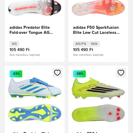
adidas Predator Elite
adidas F50 Sparkfusion
Fold-over Tongue AG
Elite Low Cut Laceless
Chaos vs Control
FG/AG Chaos vs Control
Női
AG
AG/FG
Nők
105 490 Ft
105 490 Ft
Sok méretben kapható
Sok méretben kapható
Megnyit egy modált a bejelentkezéshez vagy a tagként való 
Megnyit egy modált a bejelent
-33%
-39%