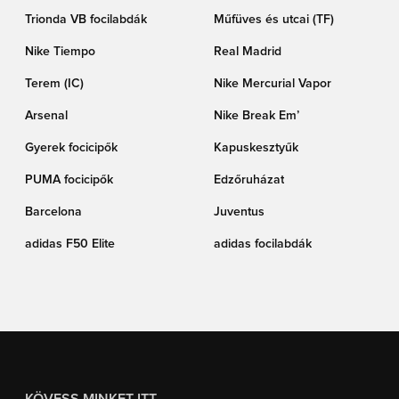
Trionda VB focilabdák
Műfüves és utcai (TF)
Nike Tiempo
Real Madrid
Terem (IC)
Nike Mercurial Vapor
Arsenal
Nike Break Em’
Gyerek focicipők
Kapuskesztyűk
PUMA focicipők
Edzőruházat
Barcelona
Juventus
adidas F50 Elite
adidas focilabdák