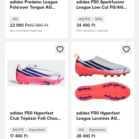
adidas Predator League
adidas F50 Sparkfusion
Fold-over Tongue AG
League Low Cut FG/AG
Finishers Steel -
Chaos vs Control Női
Vasfém/Fehér cipők/
AG
AG/FG
Nők
Élénkpiros
22 990 Ft
40 990 Ft
34 490 Ft
Sok méretben kapható
Sok méretben kapható
Megnyit egy modált a bejelentkezéshez vagy a tagként való 
Megnyit egy modált a bejelent
adidas F50 Hyperfast
adidas F50 Hyperfast
Club Tépőzár FxG Chaos
League Laceless AG
vs Control Gyerek
Chaos vs Control Gyerek
AG/FG
Gyerekek
AG
Gyerekek
17 490 Ft
28 490 Ft