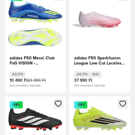
adidas F50 Messi Club
adidas F50 Sparkfusion
FxG VIS10N -
League Low Cut Laceless
Királykék/Napsárga/Félénk
FG/AG Chaos vs Control
kék ragyogás
Női
AG/FG
AG/FG
Nők
10 490 Ft
24 990 Ft
37 990 Ft
Sok méretben kapható
Sok méretben kapható
Megnyit egy modált a bejelentkezéshez vagy a tagként való 
Megnyit egy modált a bejelent
-38%
-38%