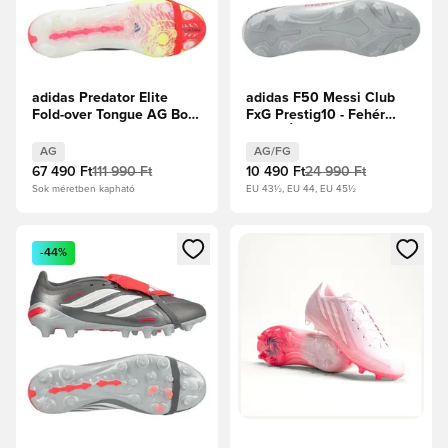
adidas Predator Elite
adidas F50 Messi Club
Fold-over Tongue AG Born
FxG Prestig10 - Fehér
For Goals -
cipők/Élénkpiros/Ezüst
Élénkpiros/Core
metál
AG
AG/FG
Black/Fehér cipők
67 490 Ft
111 990 Ft
10 490 Ft
24 990 Ft
Sok méretben kapható
EU 43½, EU 44, EU 45½
Megnyit egy modált a bejelentkezéshez vagy a tagként való 
Megnyit egy modált a bejelent
-44%