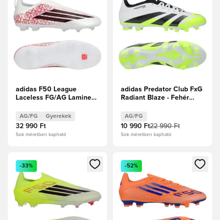
adidas F50 League
adidas Predator Club FxG
Laceless FG/AG Lamine
Radiant Blaze - Fehér
Yamal - Fehér cipők/Core
cipők/Core Black/Lucid
Black/Élénkpiros Gyerek
Lemon
AG/FG
Gyerekek
AG/FG
32 990 Ft
10 990 Ft
22 990 Ft
Sok méretben kapható
Sok méretben kapható
Megnyit egy modált a bejelentkezéshez vagy a tagként való 
Megnyit egy modált a bejelent
-33%
-52%