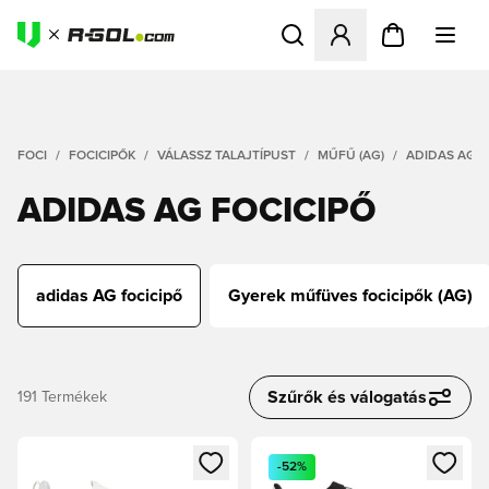
Megnyit egy modált a bejele
FOCI
FOCICIPŐK
VÁLASSZ TALAJTÍPUST
MŰFŰ (AG)
ADIDAS AG F
ADIDAS AG FOCICIPŐ
adidas AG focicipő
Gyerek műfüves focicipők (AG)
Szűrők és válogatás
191
Termékek
Megnyit egy modált a bejelentkezéshez vagy a tagként való 
Megnyit egy modált a bejelent
-52%