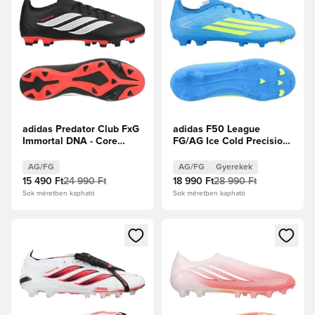
adidas Predator Club FxG
adidas F50 League
Immortal DNA - Core
FG/AG Ice Cold Precision
Black/Fehér cipők/
- Lucid Ray
Élénkpiros
Blue/Napsárga/Világos
AG/FG
AG/FG
Gyerekek
szolgálati akva Gyerek
15 490 Ft
24 990 Ft
18 990 Ft
28 990 Ft
Sok méretben kapható
Sok méretben kapható
Megnyit egy modált a bejelentkezéshez vagy a tagként való 
Megnyit egy modált a bejelent