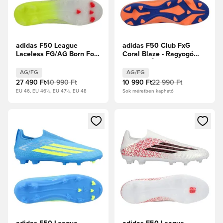
adidas F50 League
adidas F50 Club FxG
Laceless FG/AG Born For
Coral Blaze - Ragyogó
Goals - Napsárga/Core
narancs/Élénk Kék/Fehér
Black/Élénkpiros
cipők
AG/FG
AG/FG
27 490 Ft
40 990 Ft
10 990 Ft
22 990 Ft
EU 46, EU 46½, EU 47½, EU 48
Sok méretben kapható
Megnyit egy modált a bejelentkezéshez vagy a tagként való 
Megnyit egy modált a bejelent