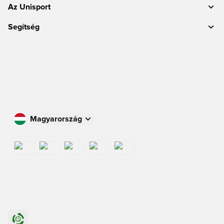
Az Unisport
Segítség
Magyarország
Vásároljon az Ön országában
International