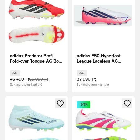
adidas Predator Profi
adidas F50 Hyperfast
Fold-over Tongue AG Born
League Laceless AG
For Goals -
Chaos vs Control
Élénkpiros/Core
AG
AG
Black/Fehér cipők
46 490 Ft
65 990 Ft
37 990 Ft
Sok méretben kapható
Sok méretben kapható
Megnyit egy modált a bejelentkezéshez vagy a tagként való 
Megnyit egy modált a bejelent
-54%