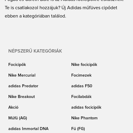
Te is csatlakozol hozzájuk? Új Adidas műfüves cipődet
ebben a kategóriában találod.
NÉPSZERŰ KATEGÓRIÁK
Focicipők
Nike focicipők
Nike Mercurial
Focimezek
adidas Predator
adidas F50
Nike Breakout
Focilabdák
Akció
adidas focicipők
Műfű (AG)
Nike Phantom
adidas Immortal DNA
Fű (FG)