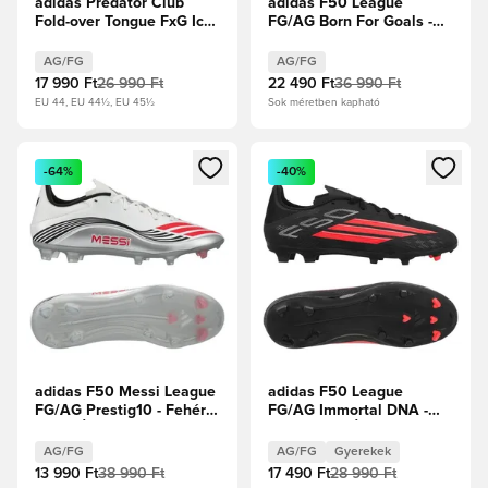
adidas Predator Club
adidas F50 League
Fold-over Tongue FxG Ice
FG/AG Born For Goals -
Cold Precision - Crystal
Napsárga/Core Black/
Sky/Ray Blue/Napsárga
Élénkpiros
AG/FG
AG/FG
17 990 Ft
26 990 Ft
22 490 Ft
36 990 Ft
EU 44, EU 44½, EU 45½
Sok méretben kapható
Megnyit egy modált a bejelentkezéshez vagy a tagként való 
Megnyit egy modált a bejelent
-64%
-40%
adidas F50 Messi League
adidas F50 League
FG/AG Prestig10 - Fehér
FG/AG Immortal DNA -
cipők/Élénkpiros/Ezüst
Core Black/Élénkpiros
metál
Gyerek
AG/FG
AG/FG
Gyerekek
13 990 Ft
38 990 Ft
17 490 Ft
28 990 Ft