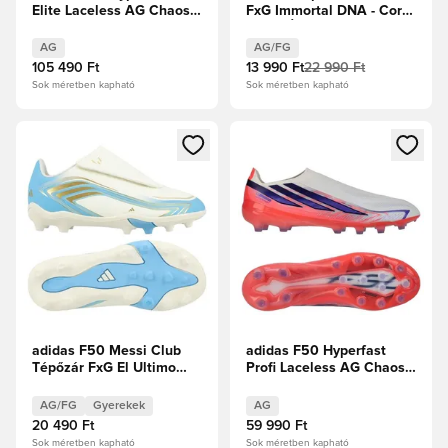
Elite Laceless AG Chaos
FxG Immortal DNA - Core
vs Control
Black/Élénkpiros
AG
AG/FG
105 490 Ft
13 990 Ft
22 990 Ft
Sok méretben kapható
Sok méretben kapható
Megnyit egy modált a bejelentkezéshez vagy a tagként való 
Megnyit egy modált a bejelent
adidas F50 Messi Club
adidas F50 Hyperfast
Tépőzár FxG El Ultimo
Profi Laceless AG Chaos
Tango -
vs Control
Elefántcsont/Félénk kék
AG/FG
Gyerekek
AG
ragyogás/Icey Blue
20 490 Ft
59 990 Ft
Gyerek
Sok méretben kapható
Sok méretben kapható