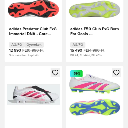
adidas Predator Club FxG
adidas F50 Club FxG Born
Immortal DNA - Core
For Goals -
Black/Fehér cipők/
Napsárga/Core Black/
Élénkpiros Gyerek
Élénkpiros
AG/FG
Gyerekek
AG/FG
12 990 Ft
20 990 Ft
15 490 Ft
24 990 Ft
Sok méretben kapható
EU 44, EU 44½, EU 45½
Megnyit egy modált a bejelentkezéshez vagy a tagként való 
Megnyit egy modált a bejelent
-59%