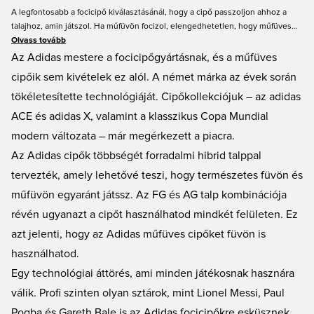
A legfontosabb a focicipő kiválasztásánál, hogy a cipő passzoljon ahhoz a
talajhoz, amin játszol. Ha műfüvön focizol, elengedhetetlen, hogy műfüves
cipőben lépj pályára, hiszen ezeket úgy tervezték, hogy ellenálljanak annak a
Olvass tovább
megnövekedett igénybevételnek, aminek a cipők ki vannak téve a műfüves
Az Adidas mestere a focicipőgyártásnak, és a műfüves
felületen. Nálunk az adidas műfüves cipők széles választékát találod, sokféle
cipőik sem kivételek ez alól. A német márka az évek során
színben és méretben, gyerekeknek és felnőtteknek egyaránt.
tökéletesítette technológiáját. Cipőkollekciójuk – az adidas
ACE és adidas X, valamint a klasszikus Copa Mundial
modern változata – már megérkezett a piacra.
Az Adidas cipők többségét forradalmi hibrid talppal
tervezték, amely lehetővé teszi, hogy természetes füvön és
műfüvön egyaránt játssz. Az FG és AG talp kombinációja
révén ugyanazt a cipőt használhatod mindkét felületen. Ez
azt jelenti, hogy az Adidas műfüves cipőket füvön is
használhatod.
Egy technológiai áttörés, ami minden játékosnak hasznára
válik. Profi szinten olyan sztárok, mint Lionel Messi, Paul
Pogba és Gareth Bale is az Adidas focicipőkre esküsznek.