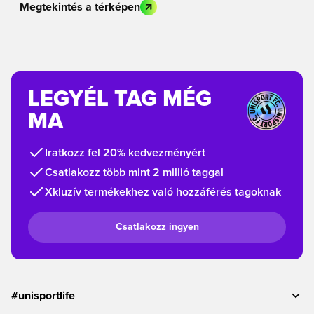
Megtekintés a térképen
LEGYÉL TAG MÉG
MA
Iratkozz fel 20% kedvezményért
Csatlakozz több mint 2 millió taggal
Xkluzív termékekhez való hozzáférés tagoknak
Csatlakozz ingyen
#unisportlife