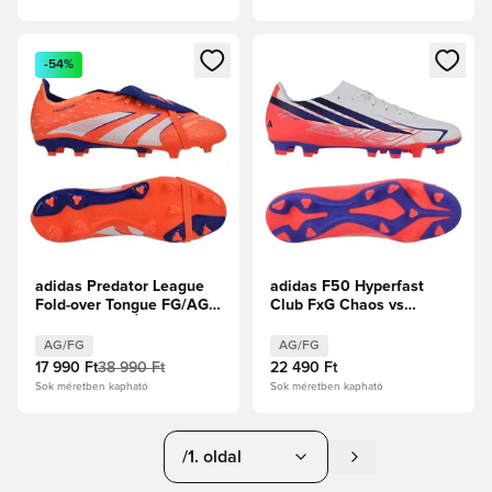
Megnyit egy modált a bejelentkezéshez vagy a tagként való 
Megnyit egy modált a bejelent
-54%
adidas Predator League
adidas F50 Hyperfast
Fold-over Tongue FG/AG
Club FxG Chaos vs
Coral Blaze - Élénk
Control
Korall/Fehér
AG/FG
AG/FG
cipők/Ragyogó narancs
17 990 Ft
38 990 Ft
22 490 Ft
Sok méretben kapható
Sok méretben kapható
/1. oldal