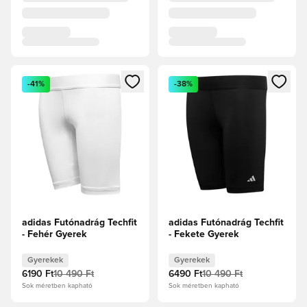
Megnyit egy modált a bejelentkezéshez vagy a tagként való 
Megnyit egy modált a bejelent
-41%
-38%
adidas Futónadrág Techfit
adidas Futónadrág Techfit
- Fehér Gyerek
- Fekete Gyerek
Gyerekek
Gyerekek
6190 Ft
10 490 Ft
6490 Ft
10 490 Ft
Sok méretben kapható
Sok méretben kapható