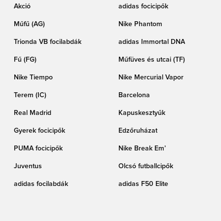
Akció
adidas focicipők
Műfű (AG)
Nike Phantom
Trionda VB focilabdák
adidas Immortal DNA
Fű (FG)
Műfüves és utcai (TF)
Nike Tiempo
Nike Mercurial Vapor
Terem (IC)
Barcelona
Real Madrid
Kapuskesztyűk
Gyerek focicipők
Edzőruházat
PUMA focicipők
Nike Break Em’
Juventus
Olcsó futballcipők
adidas focilabdák
adidas F50 Elite