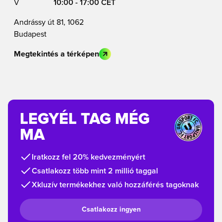
V
10:00 - 17:00 CET
Andrássy út 81, 1062
Budapest
Megtekintés a térképen
LEGYÉL TAG MÉG
MA
Iratkozz fel 20% kedvezményért
Csatlakozz több mint 2 millió taggal
Xkluzív termékekhez való hozzáférés tagoknak
Csatlakozz ingyen