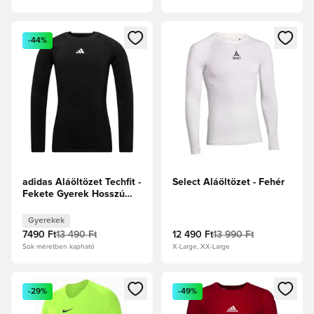
Megnyit egy modált a bejelentkezéshez vagy a tagként való 
Megnyit egy modált a bejelent
-44%
adidas Aláöltözet Techfit -
Select Aláöltözet - Fehér
Fekete Gyerek Hosszú
ujjú
Gyerekek
7490 Ft
13 490 Ft
12 490 Ft
13 990 Ft
Sok méretben kapható
X-Large, XX-Large
Megnyit egy modált a bejelentkezéshez vagy a tagként való 
Megnyit egy modált a bejelent
-29%
-49%