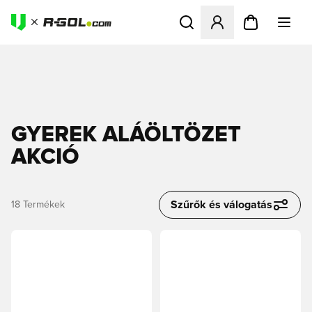
Megnyit egy modált a bejele
GYEREK ALÁÖLTÖZET
AKCIÓ
Szűrők és válogatás
18
Termékek