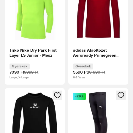
Trikó Nike Dry Park First
adidas Aláöltözet
Layer LS Junior - Mész
Aeroready Primegreen
Techfit - Focicipők Gyerek
Gyerekek
Gyerekek
7090 Ft
9999 Ft
5590 Ft
10 990 Ft
Large, X-Large
6-8 Years
Megnyit egy modált a bejelentkezéshez vagy a tagként való 
Megnyit egy modált a bejelent
-29%