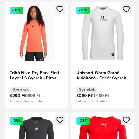
Megnyit egy modált a bejelentkezéshez vagy a tagként való 
Megnyit egy modált a bejelent
-37%
-30%
Trikó Nike Dry Park First
Unisport Warm Garbó
Layer LS Gyerek - Piros
Aláöltöző - Fehér Gyerek
Gyerekek
Gyerekek
6290 Ft
9999 Ft
8090 Ft
11 490 Ft
Sok méretben kapható
Sok méretben kapható
Megnyit egy modált a bejelentkezéshez vagy a tagként való 
Megnyit egy modált a bejelent
-23%
-23%