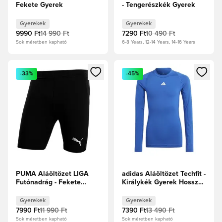
Fekete Gyerek
- Tengerészkék Gyerek
Gyerekek
Gyerekek
9990 Ft
14 990 Ft
7290 Ft
10 490 Ft
Sok méretben kapható
6-8 Years, 12-14 Years, 14-16 Years
Megnyit egy modált a bejelentkezéshez vagy a tagként való 
Megnyit egy modált a bejelent
-33%
-45%
PUMA Aláöltözet LIGA
adidas Aláöltözet Techfit -
Futónadrág - Fekete
Királykék Gyerek Hosszú
Gyerek
ujjú
Gyerekek
Gyerekek
7990 Ft
11 990 Ft
7390 Ft
13 490 Ft
Sok méretben kapható
Sok méretben kapható