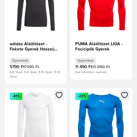
adidas Aláöltözet -
PUMA Aláöltözet LIGA -
Fekete Gyerek Hosszú
Focicipők Gyerek
ujjú
Gyerekek
Gyerekek
5790 Ft
7490 Ft
11 490 Ft
14 990 Ft
6-8 Years, 6-8 Years, 8-10 Years, 10-12
Sok méretben kapható
Years
Megnyit egy modált a bejelentkezéshez vagy a tagként való 
Megnyit egy modált a bejelent
-41%
-23%