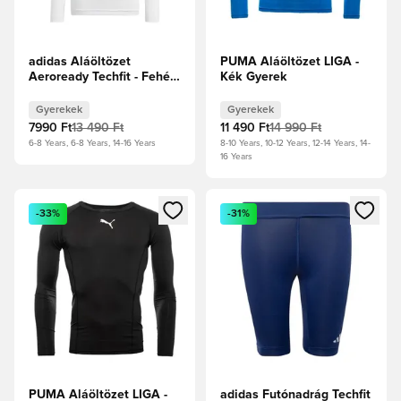
adidas Aláöltözet
PUMA Aláöltözet LIGA -
Aeroready Techfit - Fehér
Kék Gyerek
Gyerek
Gyerekek
Gyerekek
7990 Ft
13 490 Ft
11 490 Ft
14 990 Ft
6-8 Years, 6-8 Years, 14-16 Years
8-10 Years, 10-12 Years, 12-14 Years, 14-
16 Years
Megnyit egy modált a bejelentkezéshez vagy a tagként való 
Megnyit egy modált a bejelent
-33%
-31%
PUMA Aláöltözet LIGA -
adidas Futónadrág Techfit