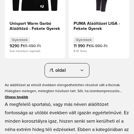
Unisport Warm Garbó
PUMA Aláöltözet LIGA -
Aláöltöző - Fekete Gyerek
Fekete Gyerek
Gyerekek
Gyerekek
9290 Ft
11 490 Ft
11 990 Ft
16 990 Ft
Sok méretben kapható
8-10 Years
/1. oldal
Az aláöltözet az elmúlt években elengedhetetlen részévé vált a focinak.
Hidegben melegen, melegben hűvösen tart. Sőt, ha izomkompressziós
támogatásra van szükséged a regenerációhoz, arra is találsz megfelelő
Olvass tovább
aláöltözetet! Üdvözlünk a gyerek aláöltözet boltban, ahol mindent
A megfelelő sportalsó, vagy más néven aláöltözet
megtalálsz, amit keresel!
fontossága az utóbbi években vált igazán egyértelművé. Ez
minden korosztályra igaz, hiszen senki sem kerülheti el a
néha extrém hideg téli edzéseket. Ebben a kategóriában az