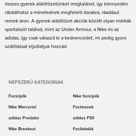
összes gyerek aláöltözetünket megtalálod, így könnyedén
rátalálhatsz a méretednek megfelelő darabra, ráadásul
remek áron. A gyerek aláöltözet akciók között olyan márkák
sportalsóit találod, mint az Under Armour, a Nike és az
adidas, így csak válaszd ki a kedvencedet, mi pedig gyors
szállítással eljuttatjuk hozzád.
NÉPSZERŰ KATEGÓRIÁK
Focicipők
Nike focicipők
Nike Mercurial
Focimezek
adidas Predator
adidas F50
Nike Breakout
Focilabdák