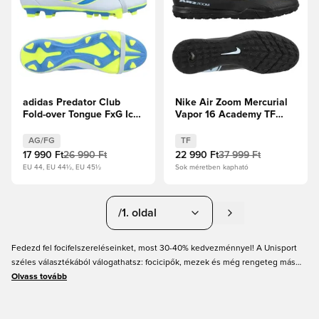
adidas Predator Club
Nike Air Zoom Mercurial
Fold-over Tongue FxG Ice
Vapor 16 Academy TF
Cold Precision - Crystal
Shadow - Fekete/Jégkék
Sky/Ray Blue/Napsárga
AG/FG
TF
17 990 Ft
26 990 Ft
22 990 Ft
37 999 Ft
EU 44, EU 44½, EU 45½
Sok méretben kapható
/1. oldal
Fedezd fel focifelszereléseinket, most 30-40% kedvezménnyel! A Unisport
széles választékából válogathatsz: focicipők, mezek és még rengeteg más
termék vár rád. Mire vársz még? Rendelj a Unisporttól még ma!
Olvass tovább