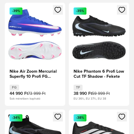
Megnyit egy modált a bejelentkezéshez vagy a tagként való 
Megnyit egy modált a bejelent
-39%
-35%
Nike Air Zoom Mercurial
Nike Phantom 6 Profi Low
Superfly 10 Profi FG
Cut TF Shadow - Fekete
Attack - Racer Blue/Fehér
FG
TF
44 990 Ft
73 999 Ft
38 990 Ft
59 999 Ft
Sok méretben kapható
EU 36½, EU 37½, EU 38
Megnyit egy modált a bejelentkezéshez vagy a tagként való 
Megnyit egy modált a bejelent
-34%
-38%