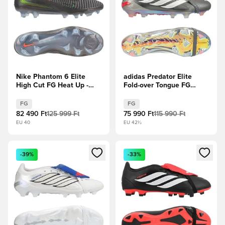
Nike Phantom 6 Elite
adidas Predator Elite
High Cut FG Heat Up -
Fold-over Tongue FG
Közepes
Finishers Steel -
hamuszürke/Arany
Vasfém/Fehér cipők/
FG
FG
Borostyán/Fekete
Élénkpiros
82 490 Ft
125 999 Ft
75 990 Ft
115 990 Ft
EU 40
EU 42½
Megnyit egy modált a bejelentkezéshez vagy a tagként való 
Megnyit egy modált a bejelent
-39%
-33%