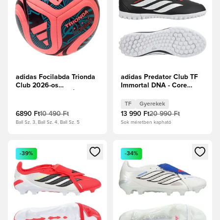
adidas Focilabda Trionda
adidas Predator Club TF
Club 2026-os
Immortal DNA - Core
Világbajnokság - Élénk
Black/Fehér cipők/
rózsaszín/Nemesvörös/Kék
Élénkpiros Gyerek
TF
Gyerekek
6890 Ft
10 490 Ft
13 990 Ft
20 990 Ft
Ball Sz. 3, Ball Sz. 4, Ball Sz. 5
Sok méretben kapható
Megnyit egy modált a bejelentkezéshez vagy a tagként való 
Megnyit egy modált a bejelent
-39%
-34%