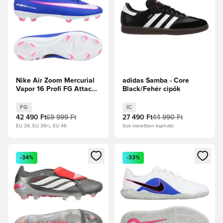
Nike Air Zoom Mercurial
adidas Samba - Core
Vapor 16 Profi FG Attack -
Black/Fehér cipők
Racer Blue/Fehér
FG
IC
42 490 Ft
69 999 Ft
27 490 Ft
44 990 Ft
EU 36, EU 36½, EU 46
Sok méretben kapható
Megnyit egy modált a bejelentkezéshez vagy a tagként való 
Megnyit egy modált a bejelent
-34%
-33%