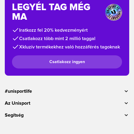
LEGYÉL TAG MÉG
MA
Iratkozz fel 20% kedvezményért
Csatlakozz több mint 2 millió taggal
Xkluzív termékekhez való hozzáférés tagoknak
Csatlakozz ingyen
#unisportlife
Az Unisport
Segítség