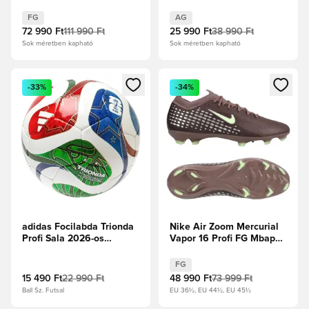
Cold Precision - Crystal
For Goals -
Sky/Ray Blue/Napsárga
Élénkpiros/Core
FG
AG
Black/Fehér cipők
72 990 Ft
111 990 Ft
25 990 Ft
38 990 Ft
Sok méretben kapható
Sok méretben kapható
Megnyit egy modált a bejelentkezéshez vagy a tagként való 
Megnyit egy modált a bejelent
-33%
-34%
adidas Focilabda Trionda
Nike Air Zoom Mercurial
Profi Sala 2026-os
Vapor 16 Profi FG Mbappé
Világbajnokság -
Personal Edition - Plum
Fehér/Királykék/Tűzpiros
Eclipse/Metál ezüst
FG
15 490 Ft
22 990 Ft
48 990 Ft
73 999 Ft
Ball Sz. Futsal
EU 36½, EU 44½, EU 45½