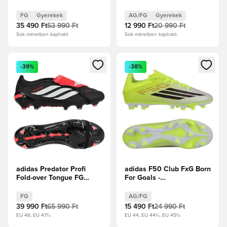
Precision - Crystal
Black/Fehér cipők/
Sky/Ray Blue/Napsárga
Élénkpiros Gyerek
FG
Gyerekek
AG/FG
Gyerekek
Gyerek
35 490 Ft
53 990 Ft
12 990 Ft
20 990 Ft
Sok méretben kapható
Sok méretben kapható
Megnyit egy modált a bejelentkezéshez vagy a tagként való 
Megnyit egy modált a bejelent
-39%
-38%
adidas Predator Profi
adidas F50 Club FxG Born
Fold-over Tongue FG
For Goals -
Immortal DNA - Core
Napsárga/Core Black/
Black/Fehér cipők/
Élénkpiros
FG
AG/FG
Élénkpiros
39 990 Ft
65 990 Ft
15 490 Ft
24 990 Ft
EU 46, EU 47½
EU 44, EU 44½, EU 45½