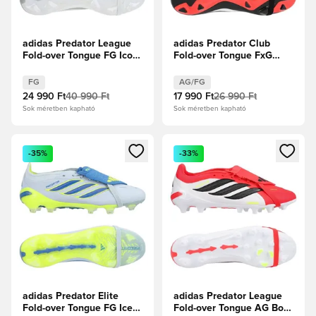
adidas Predator League
adidas Predator Club
Fold-over Tongue FG Icon
Fold-over Tongue FxG
Takeover - Fehér
Immortal DNA - Core
cipők/Zero
Black/Fehér cipők/
FG
AG/FG
metál/Királykék
Élénkpiros
24 990 Ft
40 990 Ft
17 990 Ft
26 990 Ft
Sok méretben kapható
Sok méretben kapható
Megnyit egy modált a bejelentkezéshez vagy a tagként való 
Megnyit egy modált a bejelent
-35%
-33%
adidas Predator Elite
adidas Predator League
Fold-over Tongue FG Ice
Fold-over Tongue AG Born