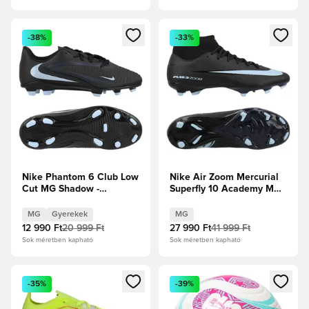
Megnyit egy modált a bejelentkezéshez vagy a tagként való 
Megnyit egy modált a bejelent
-38%
-33%
Nike Phantom 6 Club Low
Nike Air Zoom Mercurial
Cut MG Shadow -
Superfly 10 Academy MG
Fekete/Jégkék Gyerek
Shadow - Fekete/Jégkék
MG
Gyerekek
MG
12 990 Ft
20 999 Ft
27 990 Ft
41 999 Ft
Sok méretben kapható
Sok méretben kapható
Megnyit egy modált a bejelentkezéshez vagy a tagként való 
Megnyit egy modált a bejelent
-35%
-39%