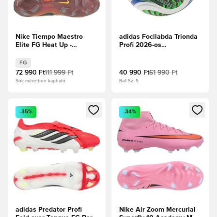
Nike Tiempo Maestro
adidas Focilabda Trionda
Elite FG Heat Up -
Profi 2026-os
Fekete/Lézer
Világbajnokság
narancs/Hyper Crimson
Meccslabda - Fehér/Solar
FG
Blue/Hi-Res piros/Élénk
72 990 Ft
111 999 Ft
40 990 Ft
61 990 Ft
lime
Sok méretben kapható
Ball Sz. 5
Megnyit egy modált a bejelentkezéshez vagy a tagként való 
Megnyit egy modált a bejelent
-35%
-34%
adidas Predator Profi
Nike Air Zoom Mercurial