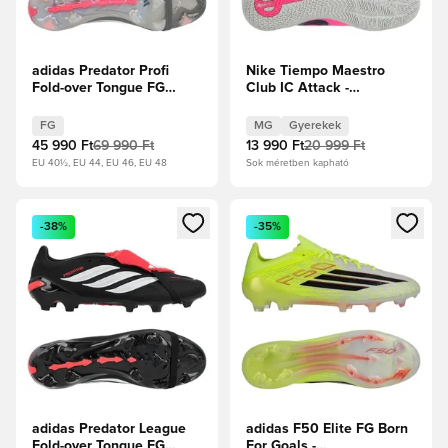
adidas Predator Profi
Nike Tiempo Maestro
Fold-over Tongue FG
Club IC Attack -
Finishers Steel -
Fehér/Fekete/Racer
Vasfém/Fehér cipők/
Blue/Pink Blast Gyerek
FG
MG
Gyerekek
Élénkpiros
45 990 Ft
69 990 Ft
13 990 Ft
20 999 Ft
EU 40½, EU 44, EU 46, EU 48
Sok méretben kapható
Megnyit egy modált a bejelentkezéshez vagy a tagként való 
Megnyit egy modált a bejelent
-38%
-35%
adidas Predator League
adidas F50 Elite FG Born
Fold-over Tongue FG
For Goals -