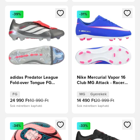
Megnyit egy modált a bejelentkezéshez vagy a tagként való 
Megnyit egy modált a bejelent
-39%
-31%
adidas Predator League
Nike Mercurial Vapor 16
Fold-over Tongue FG
Club MG Attack - Racer
Finishers Steel -
Blue/Fehér Gyerek
Vasfém/Fehér cipők/
FG
MG
Gyerekek
Élénkpiros
24 990 Ft
40 990 Ft
14 490 Ft
20 999 Ft
Sok méretben kapható
Sok méretben kapható
Megnyit egy modált a bejelentkezéshez vagy a tagként való 
Megnyit egy modált a bejelent
-34%
-33%