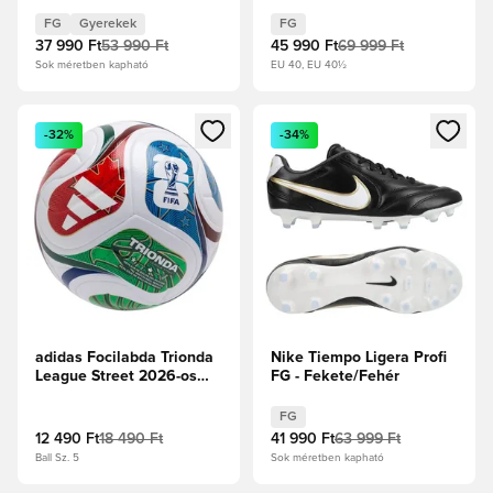
Cold Precision - Crystal
Fekete/Jégkék
Sky/Ray Blue/Napsárga
FG
Gyerekek
FG
Gyerek
37 990 Ft
53 990 Ft
45 990 Ft
69 999 Ft
Sok méretben kapható
EU 40, EU 40½
Megnyit egy modált a bejelentkezéshez vagy a tagként való 
Megnyit egy modált a bejelent
-32%
-34%
adidas Focilabda Trionda
Nike Tiempo Ligera Profi
League Street 2026-os
FG - Fekete/Fehér
Világbajnokság -
Fehér/Királykék/Hi-Res
FG
piros
12 490 Ft
18 490 Ft
41 990 Ft
63 999 Ft
Ball Sz. 5
Sok méretben kapható