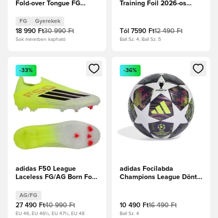
Fold-over Tongue FG
Training Foil 2026-os
Immortal DNA - Core
Világbajnokság - Metál
Black/Fehér cipők/
ezüst/Fehér/Királykék
FG
Gyerekek
Élénkpiros Gyerek
18 990 Ft
30 990 Ft
Tól
7590 Ft
12 490 Ft
Sok méretben kapható
Ball Sz. 4, Ball Sz. 5
Megnyit egy modált a bejelentkezéshez vagy a tagként való 
Megnyit egy modált a bejelent
-33%
-36%
adidas F50 League
adidas Focilabda
Laceless FG/AG Born For
Champions League Döntő
Goals - Napsárga/Core
2025/26 Budapest
Black/Élénkpiros
League -
AG/FG
Sötétlila/Fehér/Napsárga
27 490 Ft
40 990 Ft
10 490 Ft
16 490 Ft
EU 46, EU 46½, EU 47½, EU 48
Ball Sz. 4