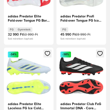
adidas Predator Elite
adidas Predator Profi
Fold-over Tongue FG Born
Fold-over Tongue FG Icon
For Goals -
Takeover - Fehér
Élénkpiros/Core
cipők/Zero
FG
Gyerekek
FG
Black/Fehér cipők Gyerek
metál/Királykék
32 990 Ft
53 990 Ft
45 990 Ft
69 990 Ft
Sok méretben kapható
Sok méretben kapható
Megnyit egy modált a bejelentkezéshez vagy a tagként való 
Megnyit egy modált a bejelent
-34%
-38%
adidas Predator Elite
adidas Predator Club FxG
Laceless FG Ice Cold
Immortal DNA - Core