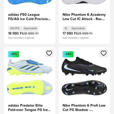
adidas F50 League
Nike Phantom 6 Academy
FG/AG Ice Cold Precision
Low Cut IC Attack - Racer
- Lucid Ray
Blue/Pink Blast/Fehér
Blue/Napsárga/Világos
Gyerek
AG/FG
Gyerekek
IC
Gyerekek
szolgálati akva Gyerek
18 990 Ft
28 990 Ft
17 990 Ft
28 999 Ft
Sok méretben kapható
Sok méretben kapható
Megnyit egy modált a bejelentkezéshez vagy a tagként való 
Megnyit egy modált a bejelent
-30%
-34%
adidas Predator Elite
Nike Phantom 6 Profi Low
Fold-over Tongue FG Ice
Cut FG Shadow -