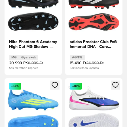
Nike Phantom 6 Academy
adidas Predator Club FxG
High Cut MG Shadow -
Immortal DNA - Core
Fekete/Jégkék Gyerek
Black/Fehér cipők/
Élénkpiros
MG
Gyerekek
AG/FG
20 990 Ft
31 999 Ft
15 490 Ft
24 990 Ft
Sok méretben kapható
Sok méretben kapható
Megnyit egy modált a bejelentkezéshez vagy a tagként való 
Megnyit egy modált a bejelent
-34%
-38%