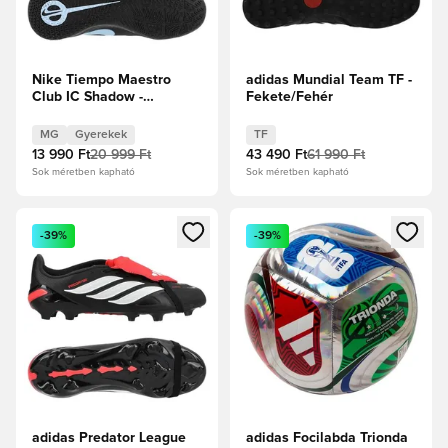
Nike Tiempo Maestro
adidas Mundial Team TF -
Club IC Shadow -
Fekete/Fehér
Fekete/Jégkék Gyerek
MG
Gyerekek
TF
13 990 Ft
20 999 Ft
43 490 Ft
61 990 Ft
Sok méretben kapható
Sok méretben kapható
Megnyit egy modált a bejelentkezéshez vagy a tagként való 
Megnyit egy modált a bejelent
-39%
-39%
adidas Predator League
adidas Focilabda Trionda