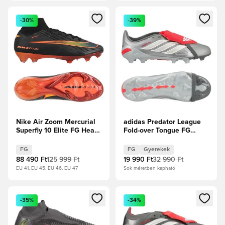
Megnyit egy modált a bejelentkezéshez vagy a tagként való 
Megnyit egy modált a bejelent
-30%
-39%
Nike Air Zoom Mercurial
adidas Predator League
Superfly 10 Elite FG Heat
Fold-over Tongue FG
Up - Fekete/Hyper
Finishers Steel -
Crimson
Vasfém/Fehér cipők/
FG
FG
Gyerekek
Élénkpiros Gyerek
88 490 Ft
125 999 Ft
19 990 Ft
32 990 Ft
EU 41, EU 45, EU 46, EU 47
Sok méretben kapható
Megnyit egy modált a bejelentkezéshez vagy a tagként való 
Megnyit egy modált a bejelent
-35%
-34%