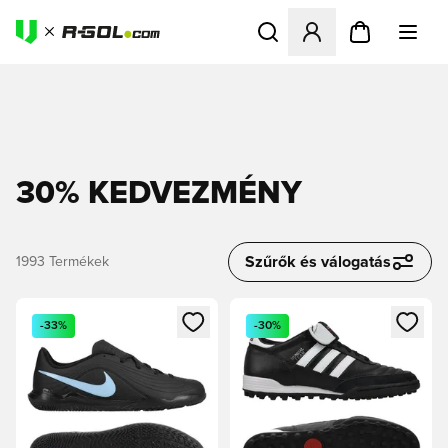
Megnyit egy modált a bejele
30% KEDVEZMÉNY
Szűrők és válogatás
1993
Termékek
Megnyit egy modált a bejelentkezéshez vagy a tagként való 
Megnyit egy modált a bejelent
-33%
-30%