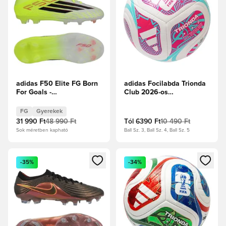
adidas F50 Elite FG Born
adidas Focilabda Trionda
For Goals -
Club 2026-os
Napsárga/Core Black/
Világbajnokság -
Élénkpiros Gyerek
Fehér/Flash Aqua/Vibráló
FG
Gyerekek
pink
31 990 Ft
48 990 Ft
Tól
6390 Ft
10 490 Ft
Sok méretben kapható
Ball Sz. 3, Ball Sz. 4, Ball Sz. 5
Megnyit egy modált a bejelentkezéshez vagy a tagként való 
Megnyit egy modált a bejelent
-35%
-34%