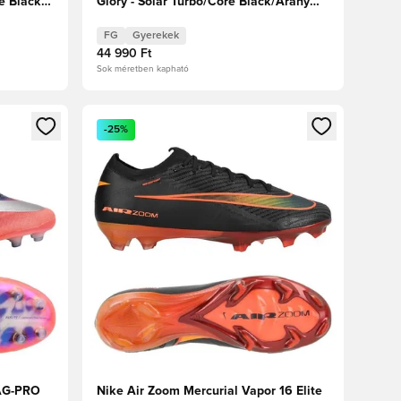
e Black/
Glory - Solar Turbo/Core Black/Arany
metál Gyerek
FG
Gyerekek
44 990 Ft
Sok méretben kapható
oz
tkezéshez vagy a tagként való regisztrációhoz
Megnyit egy modált a bejelentkezéshez vagy a tag
-25%
 AG-PRO
Nike Air Zoom Mercurial Vapor 16 Elite