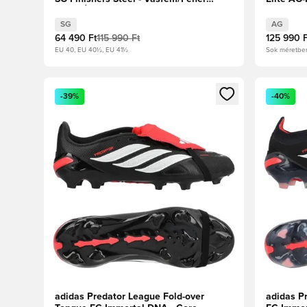
cipők/Élénkpiros
SG
AG
64 490 Ft
115 990 Ft
125 990 F
EU 40, EU 40½, EU 41½
Sok méretbe
Megnyit egy modált a bejelentkezéshez vagy a tagkén
Megnyit e
-39%
-40%
adidas Predator League Fold-over
adidas Pr