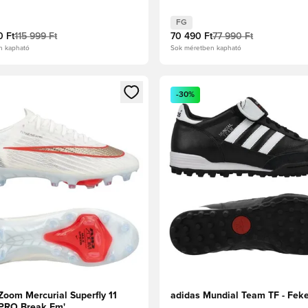
Rózsaszín/Fehér/Fekete
FG
0 Ft
115 999 Ft
70 490 Ft
77 990 Ft
n kapható
Sok méretben kapható
t való regisztrációhoz
gy modált a bejelentkezéshez vagy a tagként való regisztrációh
Megnyit egy modált a bejelen
-30%
Zoom Mercurial Superfly 11
adidas Mundial Team TF - Fek
-PRO Break Em'