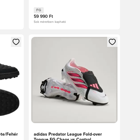
FG
59 990 Ft
Sok méretben kapható
oz
tkezéshez vagy a tagként való regisztrációhoz
Megnyit egy modált a bejelentkezéshez vagy a tag
ete/Fehér
adidas Predator League Fold-over
Tongue FG Chaos vs Control