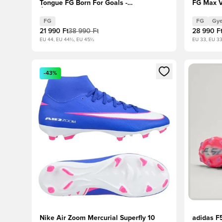
Tongue FG Born For Goals -
FG Max V
Élénkpiros/Core Black/Fehér cipők
Reflekto
Gyerek
FG
FG
Gye
21 990 Ft
38 990 Ft
28 990 F
EU 44, EU 44½, EU 45½
EU 33, EU 3
Megnyit egy modált a bejelentkezéshez vagy a tagkén
Megnyit e
-43%
Nike Air Zoom Mercurial Superfly 10
adidas F