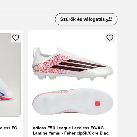
Szűrők és válogatás
oz
tkezéshez vagy a tagként való regisztrációhoz
Megnyit egy modált a bejelentkezéshez vagy a tag
celess FG
adidas F50 League Laceless FG/AG
Lamine Yamal - Fehér cipők/Core Black/