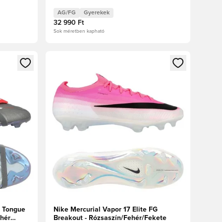
Élénkpiros Gyerek
AG/FG
Gyerekek
32 990 Ft
Sok méretben kapható
oz
tkezéshez vagy a tagként való regisztrációhoz
Megnyit egy modált a bejelentkezéshez vagy a tag
r Tongue
Nike Mercurial Vapor 17 Elite FG
ehér
Breakout - Rózsaszín/Fehér/Fekete