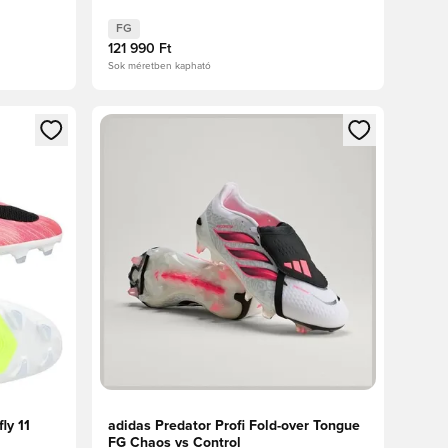
FG
121 990 Ft
Sok méretben kapható
oz
tkezéshez vagy a tagként való regisztrációhoz
Megnyit egy modált a bejelentkezéshez vagy a tag
ly 11
adidas Predator Profi Fold-over Tongue
FG Chaos vs Control