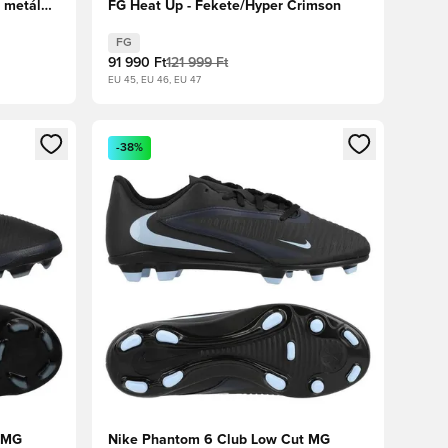
t metál
FG Heat Up - Fekete/Hyper Crimson
FG
91 990 Ft
121 999 Ft
EU 45, EU 46, EU 47
oz
tkezéshez vagy a tagként való regisztrációhoz
Megnyit egy modált a bejelentkezéshez vagy a tag
-38%
t MG
Nike Phantom 6 Club Low Cut MG