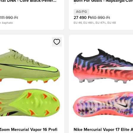
tal DNA - Core Black/Fehér
Born For Goals - Napsárga/Cor
énkpiros
Élénkpiros
AG/FG
111 990 Ft
27 490 Ft
40 990 Ft
n kapható
EU 46, EU 46½, EU 47½, EU 48
t való regisztrációhoz
gy modált a bejelentkezéshez vagy a tagként való regisztrációh
Megnyit egy modált a bejelen
Zoom Mercurial Vapor 16 Profi
Nike Mercurial Vapor 17 Elite