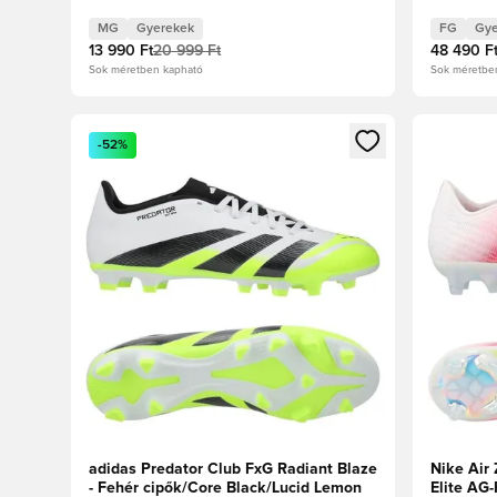
Black/Ar
MG
Gyerekek
FG
Gye
13 990 Ft
20 999 Ft
48 490 F
Sok méretben kapható
Sok méretbe
Megnyit egy modált a bejelentkezéshez vagy a tagkén
Megnyit e
-52%
adidas Predator Club FxG Radiant Blaze
Nike Air 
- Fehér cipők/Core Black/Lucid Lemon
Elite AG