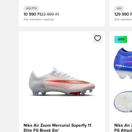
Rózsaszí
AG/FG
AG
10 990 Ft
22 990 Ft
129 990 F
Sok méretben kapható
Sok méretbe
Megnyit egy modált a bejelentkezéshez vagy a tagkén
Megnyit e
-30%
Nike Air Zoom Mercurial Superfly 11
Nike Air 
Elite FG Break Em'
FG Attac