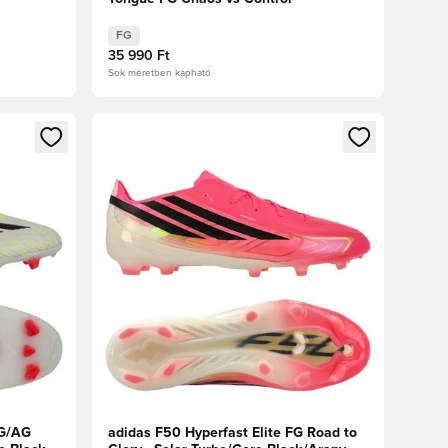
FG
35 990 Ft
Sok méretben kapható
oz
tkezéshez vagy a tagként való regisztrációhoz
Megnyit egy modált a bejelentkezéshez vagy a tag
FG/AG
adidas F50 Hyperfast Elite FG Road to