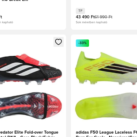
TF
t
43 490 Ft
61 990 Ft
n kapható
Sok méretben kapható
t való regisztrációhoz
gy modált a bejelentkezéshez vagy a tagként való regisztrációh
Megnyit egy modált a bejelen
-33%
edator Elite Fold-over Tongue
adidas F50 League Laceless 