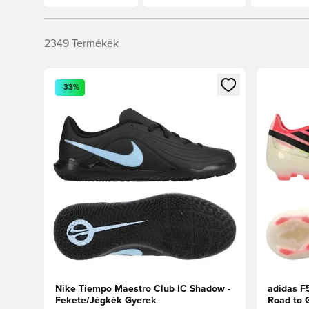
2349
Termékek
Megnyit egy modált a bejelentkezéshez vagy a tagkén
Megnyit e
-33%
Nike Tiempo Maestro Club IC Shadow -
adidas F
Fekete/Jégkék Gyerek
Road to G