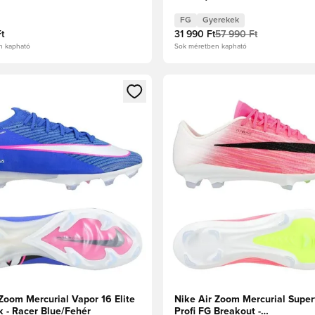
n/Fehér/Fekete
cipők/Élénkpiros Gyerek
FG
Gyerekek
t
31 990 Ft
57 990 Ft
n kapható
Sok méretben kapható
t való regisztrációhoz
gy modált a bejelentkezéshez vagy a tagként való regisztrációh
Megnyit egy modált a bejelen
Zoom Mercurial Vapor 16 Elite
Nike Air Zoom Mercurial Superf
k - Racer Blue/Fehér
Profi FG Breakout -