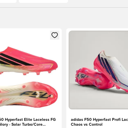
t való regisztrációhoz
gy modált a bejelentkezéshez vagy a tagként való regisztrációh
Megnyit egy modált a bejelen
50 Hyperfast Elite Laceless FG
adidas F50 Hyperfast Profi La
lory - Solar Turbo/Core
Chaos vs Control