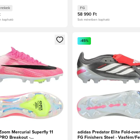
any metál Gyerek
rekek
FG
t
58 990 Ft
n kapható
Sok méretben kapható
t való regisztrációhoz
gy modált a bejelentkezéshez vagy a tagként való regisztrációh
Megnyit egy modált a bejelen
-45%
Zoom Mercurial Superfly 11
adidas Predator Elite Fold-ove
-PRO Breakout -
FG Finishers Steel - Vasfém/F