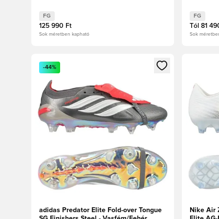
FG
FG
125 990 Ft
Tól
81 49
Sok méretben kapható
Sok méretbe
Megnyit egy modált a bejelentkezéshez vagy a tagkén
Megnyit e
-44%
adidas Predator Elite Fold-over Tongue
Nike Air 
SG Finishers Steel - Vasfém/Fehér
Elite AG