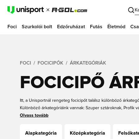
K
Foci
Szurkolói bolt
Edzőruházat
Futás
Életmód
Csa
FOCI
FOCICIPŐK
ÁRKATEGÓRIÁK
FOCICIPŐ ÁR
Itt, a Unisportnál rengeteg focicipőt találsz különböző árkate
Különböző árkategóriáink vannak: Szuper sztároknak, Profik vá
Legkelendőbbek és Legalacsonyabb ár. Egyszerűen válaszd ki 
Olvass tovább
árkategóriát, és máris megmutatjuk azokat a cipőket, amik sz
feledd, hogy akár a nevedet és a zászlódat is ráteheted az új
Alapkategória
Középkategória
Felsőkat