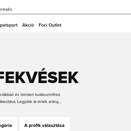
eresés
patsport
Akció
Foci Outlet
FEKVÉSEK
góriákban és minden tudásszinthez.
lasztása, Legjobb ár-érték arány,
a költségvetésedhez leginkább illő
erintünk a legjobbak számodra! Ne
 cipődre. Mi a költségvetésed?
egória
A profik választása