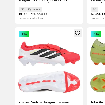
Tongue FG Immortal DNA - Core
FG Immor
Black/Fehér cipők/Élénkpiros Gyerek
cipők/Él
FG
Gyerekek
FG
18 990 Ft
30 990 Ft
67 490 Ft
Sok méretben kapható
Sok méretbe
Megnyit egy modált a bejelentkezéshez vagy a tagkén
Megnyit e
-44%
-44%
adidas Predator League Fold-over
Nike Air 