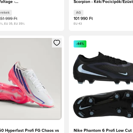
oltage -
Scorpion - Kék/Focicipők/Ezüs
rfényben/Volt/Hyper Crimson
Limitált kiadás
rekek
AG
t
51 999 Ft
101 990 Ft
3½, EU 35, EU 35½
EU 43
t való regisztrációhoz
gy modált a bejelentkezéshez vagy a tagként való regisztrációh
Megnyit egy modált a bejelen
-44%
50 Hyperfast Profi FG Chaos vs
Nike Phantom 6 Profi Low Cu