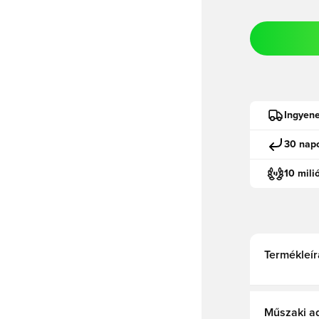
Ingyene
30 napo
10 mili
Termékleír
Műszaki a