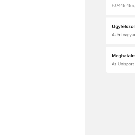
FJ7445-455, 
Ügyfélszol
Azért vagyun
Meghatalm
Az Unisport 