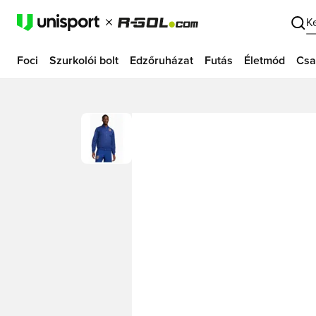
K
Foci
Szurkolói bolt
Edzőruházat
Futás
Életmód
Csa