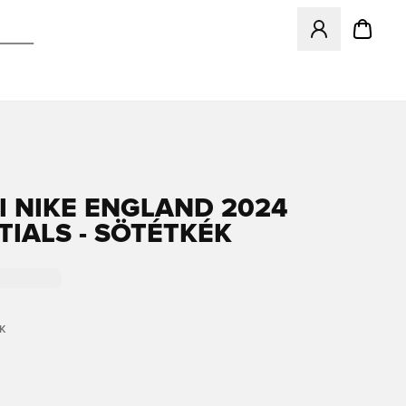
Megnyit egy modá
I NIKE ENGLAND 2024
TIALS - SÖTÉTKÉK
K