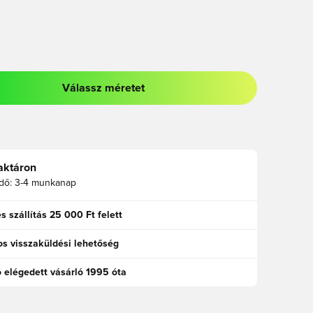
Válassz méretet
odált a bejelentkezéshez vagy a tagként való regisztrációhoz
aktáron
idő:
3-4 munkanap
s szállítás 25 000 Ft felett
s visszaküldési lehetőség
ó elégedett vásárló 1995 óta