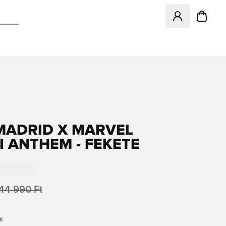
Megnyit egy modá
MADRID X MARVEL
I ANTHEM - FEKETE
44 990 Ft
K