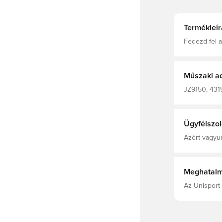
Termékleír
Fedezd fel a
Anthem Jacke
Marvel unive
amely a pály
mozgást bizt
Műszaki a
szurkolsz, v
ripstop anya
JZ9150, 4315
viseletet bizt
Fekete
15% elasztá
Ügyfélszol
Azért vagyun
Meghatalm
Az Unisport 