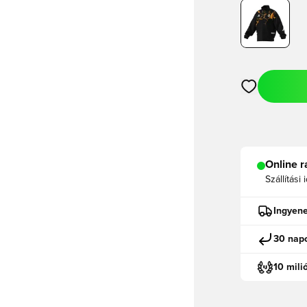
Megnyit egy m
Online r
Szállítási 
Ingyene
30 napo
10 mili