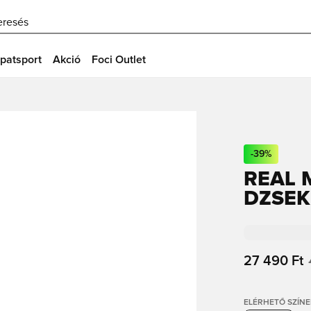
eresés
patsport
Akció
Foci Outlet
-
39
%
REAL 
DZSEK
27 490 Ft
ELÉRHETŐ SZÍNE