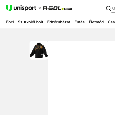
K
Foci
Szurkolói bolt
Edzőruházat
Futás
Életmód
Csa