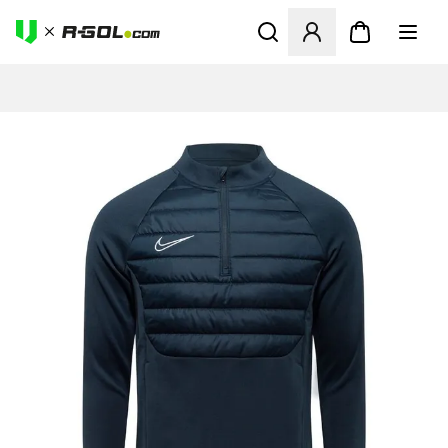
Megnyit egy modált a bejele