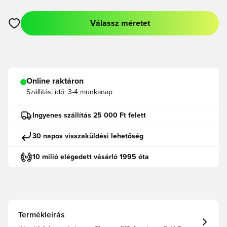
Válassz méretet
Megnyit egy modált a bejelentkezéshez vagy a tagként való r
Online raktáron
Szállítási idő:
3-4 munkanap
Ingyenes szállítás 25 000 Ft felett
30 napos visszaküldési lehetőség
10 milió elégedett vásárló 1995 óta
Termékleírás